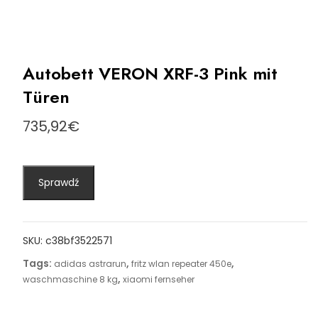
Autobett VERON XRF-3 Pink mit
Türen
735,92
€
Sprawdź
SKU:
c38bf3522571
Tags:
,
,
adidas astrarun
fritz wlan repeater 450e
,
waschmaschine 8 kg
xiaomi fernseher