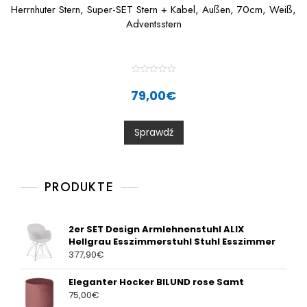
Herrnhuter Stern, Super-SET Stern + Kabel, Außen, 70cm, Weiß,
Adventsstern
R
a
79,00
€
t
e
d
0
Sprawdź
o
u
t
o
f
5
PRODUKTE
2er SET Design Armlehnenstuhl ALIX
Hellgrau Esszimmerstuhl Stuhl Esszimmer
377,90
€
Eleganter Hocker BILUND rose Samt
75,00
€