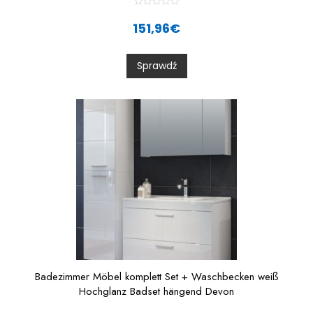
R
a
151,96
€
t
e
d
0
Sprawdź
o
u
t
o
f
5
Badezimmer Möbel komplett Set + Waschbecken weiß
Hochglanz Badset hängend Devon