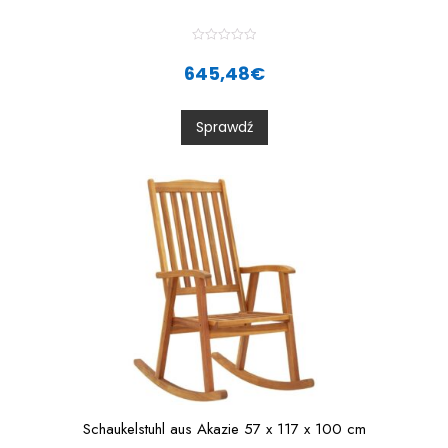
R
a
645,48
€
t
e
d
0
Sprawdź
o
u
t
o
f
5
Schaukelstuhl aus Akazie 57 x 117 x 100 cm