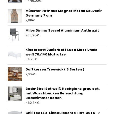
11449,00
€
Münster Rathaus Magnet Metall Souvenir
Germany 7 cm
7,08
€
Milos Dining Sessel Aluminium Anthrazit
268,26
€
Kinderbett Juniorbett Luca Massivholz
weiß 70x140 Matratze
114,95
€
Duftkerzen Treewick ( 6 Sorten )
9,99
€
Badmöbel Set weiß Hochglanz grau opt.
mit Waschbecken Beleuchtung
Badezimmer Beach
462,84
€
ChiliTec LED-Einbauleuchte Flat-30 FR-R