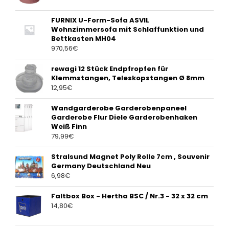
FURNIX U-Form-Sofa ASVIL
Wohnzimmersofa mit Schlaffunktion und
Bettkasten MH04
970,56
€
rewagi 12 Stück Endpfropfen für
Klemmstangen, Teleskopstangen Ø 8mm
12,95
€
Wandgarderobe Garderobenpaneel
Garderobe Flur Diele Garderobenhaken
Weiß Finn
79,99
€
Stralsund Magnet Poly Rolle 7cm , Souvenir
Germany Deutschland Neu
6,98
€
Faltbox Box - Hertha BSC / Nr.3 - 32 x 32 cm
14,80
€