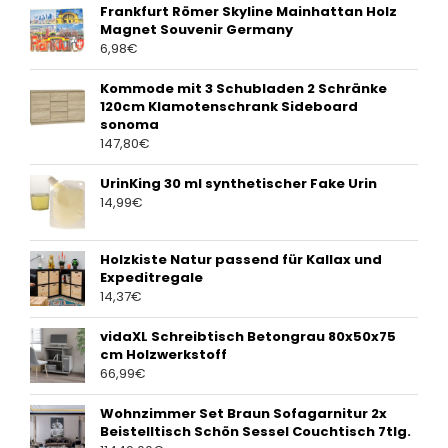
Frankfurt Römer Skyline Mainhattan Holz
Magnet Souvenir Germany
6,98
€
Kommode mit 3 Schubladen 2 Schränke
120cm Klamotenschrank Sideboard
sonoma
147,80
€
UrinKing 30 ml synthetischer Fake Urin
14,99
€
Holzkiste Natur passend für Kallax und
Expeditregale
14,37
€
vidaXL Schreibtisch Betongrau 80x50x75
cm Holzwerkstoff
66,99
€
Wohnzimmer Set Braun Sofagarnitur 2x
Beistelltisch Schön Sessel Couchtisch 7tlg.