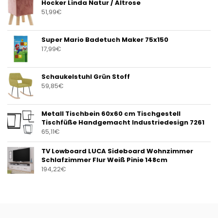
Hocker Linda Natur / Altrose
51,99
€
Super Mario Badetuch Maker 75x150
17,99
€
Schaukelstuhl Grün Stoff
59,85
€
Metall Tischbein 60x60 cm Tischgestell
Tischfüße Handgemacht Industriedesign 7261
65,11
€
TV Lowboard LUCA Sideboard Wohnzimmer
Schlafzimmer Flur Weiß Pinie 148cm
194,22
€