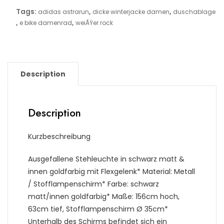
Tags:
,
,
adidas astrarun
dicke winterjacke damen
duschablage
,
,
e bike damenrad
weiÃŸer rock
Description
Description
Kurzbeschreibung
Ausgefallene Stehleuchte in schwarz matt &
innen goldfarbig mit Flexgelenk* Material: Metall
/ Stofflampenschirm* Farbe: schwarz
matt/innen goldfarbig* Maße: 156cm hoch,
63cm tief, Stofflampenschirm Ø 35cm*
Unterhalb des Schirms befindet sich ein