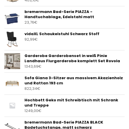
403,10
€
bremermann Bad-Serie PIAZZA -
Handtuchablage, Edelstahl matt
23,76
€
vidaXL Schaukelstuhl Schwarz Stoff
92,99
€
Garderobe Garderobenset in weiß Pinie
Landhaus Flurgarderobe komplett Set Rovola
1343,69
€
Sofa Giana 3-Sitzer aus massivem Akazienholz
und Rattan 193 cm
822,34
€
Hochbett Geko mit Schreibtisch mit Schrank
und Treppe
1249,00
€
bremermann Bad-Serie PIAZZA BLACK
Badetuchstange, matt schwarz