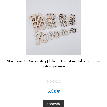
5
Streudeko 70 Geburtstag Jubiläum Tischstreu Deko Holz zum
Basteln Verzieren
R
a
5,30
€
t
e
d
0
Sprawdź
o
u