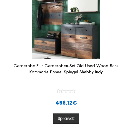
Garderobe Flur Garderoben-Set Old Used Wood Bank
Kommode Paneel Spiegel Shabby Indy
R
a
496,12
€
t
e
d
0
Sprawdź
o
u
t
o
f