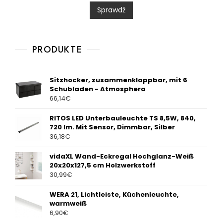
0
Sprawdź
o
u
t
o
f
5
PRODUKTE
Sitzhocker, zusammenklappbar, mit 6
Schubladen - Atmosphera
66,14
€
RITOS LED Unterbauleuchte TS 8,5W, 840,
720 lm. Mit Sensor, Dimmbar, Silber
36,18
€
vidaXL Wand-Eckregal Hochglanz-Weiß
20x20x127,5 cm Holzwerkstoff
30,99
€
WERA 21, Lichtleiste, Küchenleuchte,
warmweiß
6,90
€