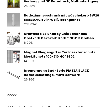
Vorhang mit 3D Fotodruck, Maßanfertigung
25,00
€
Badezimmerschrank mit wäschekorb SW26
188x30,40,50 in Weiß Hochglanzt
238,03
€
Drahtkorb S3 Shabby Chic Landhaus
Obstkorb Dekokorb Korb * NEU* 3 Größen
8,99
€
Magnet Fliegengitter Tür Insektenschutz
Moskitonetz 100x210 HQ 18602
14,99
€
bremermann Bad-Serie PIAZZA BLACK
Badetuchstange, matt schwarz
26,86
€
zzzzz