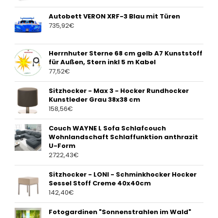
Autobett VERON XRF-3 Blau mit Türen
735,92
€
Herrnhuter Sterne 68 cm gelb A7 Kunststoff
für Außen, Stern inkl 5 m Kabel
77,52
€
Sitzhocker - Max 3 - Hocker Rundhocker
Kunstleder Grau 38x38 cm
158,56
€
Couch WAYNE L Sofa Schlafcouch
Wohnlandschaft Schlaffunktion anthrazit
U-Form
2722,43
€
Sitzhocker - LONI - Schminkhocker Hocker
Sessel Stoff Creme 40x40cm
142,40
€
Fotogardinen "Sonnenstrahlen im Wald"