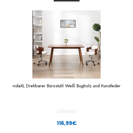
t
o
f
5
vidaXL Drehbarer Bürostuhl Weiß Bugholz und Kunstleder
R
a
116,99
€
t
e
d