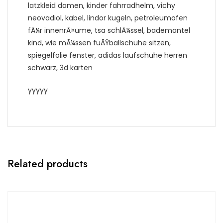
latzkleid damen, kinder fahrradhelm, vichy
neovadiol, kabel, lindor kugeln, petroleumofen
fÃ¼r innenrÃ¤ume, tsa schlÃ¼ssel, bademantel
kind, wie mÃ¼ssen fuÃŸballschuhe sitzen,
spiegelfolie fenster, adidas laufschuhe herren
schwarz, 3d karten
yyyyy
Related products