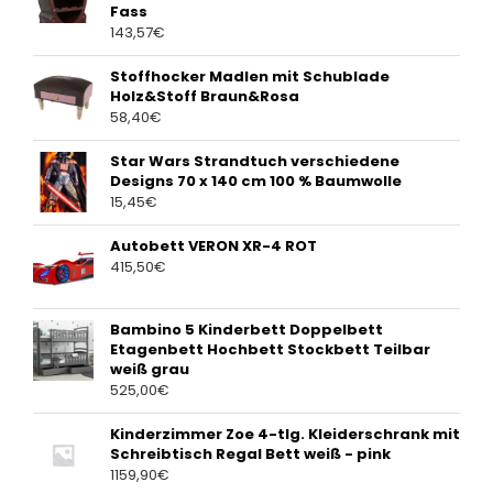
Fass
143,57
€
Stoffhocker Madlen mit Schublade
Holz&Stoff Braun&Rosa
58,40
€
Star Wars Strandtuch verschiedene
Designs 70 x 140 cm 100 % Baumwolle
15,45
€
Autobett VERON XR-4 ROT
415,50
€
Bambino 5 Kinderbett Doppelbett
Etagenbett Hochbett Stockbett Teilbar
weiß grau
525,00
€
Kinderzimmer Zoe 4-tlg. Kleiderschrank mit
Schreibtisch Regal Bett weiß - pink
1159,90
€