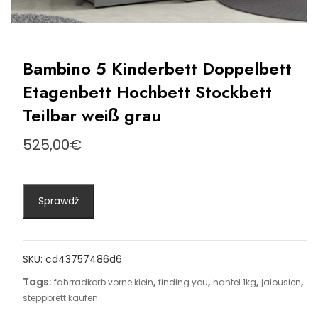
Bambino 5 Kinderbett Doppelbett
Etagenbett Hochbett Stockbett
Teilbar weiß grau
525,00
€
Sprawdź
SKU:
cd43757486d6
Tags:
,
,
,
,
fahrradkorb vorne klein
finding you
hantel 1kg
jalousien
steppbrett kaufen