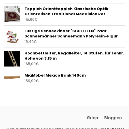
Teppich Orientteppich Klassische Optik
Orientalisch Traditional Medaillion Rot
115,66
€
Lustige Schneekinder "SCHLITTEN" Paar
Schneemänner Schneemann Polyresin-Figur
15,49
€
Hochbettleiter, Regalleiter, 14 Stufen, für senkr.
Höhe von 3,15 m
165,00
€
MiaMöbel Mexico Bank 140cm
159,90
€
Sklep
Bloggen