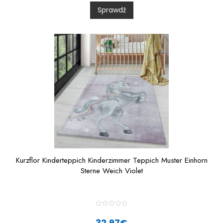
0
Sprawdź
o
u
t
o
f
5
Kurzflor Kinderteppich Kinderzimmer Teppich Muster Einhorn
Sterne Weich Violet
R
a
32,97
€