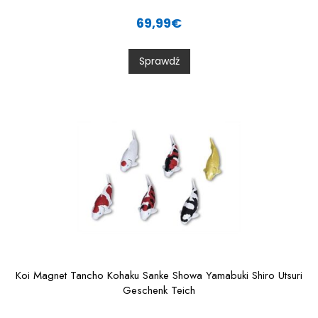
R
a
69,99
€
t
e
d
0
Sprawdź
o
u
t
o
f
5
Koi Magnet Tancho Kohaku Sanke Showa Yamabuki Shiro Utsuri
Geschenk Teich