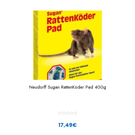
Neudorff Sugan RattenKöder Pad 400g
R
a
17,49
€
t
e
d