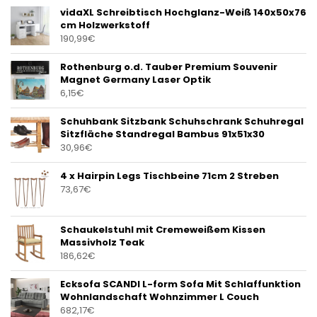
vidaXL Schreibtisch Hochglanz-Weiß 140x50x76
cm Holzwerkstoff
190,99
€
Rothenburg o.d. Tauber Premium Souvenir
Magnet Germany Laser Optik
6,15
€
Schuhbank Sitzbank Schuhschrank Schuhregal
Sitzfläche Standregal Bambus 91x51x30
30,96
€
4 x Hairpin Legs Tischbeine 71cm 2 Streben
73,67
€
Schaukelstuhl mit Cremeweißem Kissen
Massivholz Teak
186,62
€
Ecksofa SCANDI L-form Sofa Mit Schlaffunktion
Wohnlandschaft Wohnzimmer L Couch
682,17
€