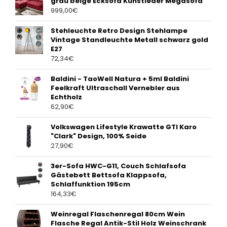
grau beige Ecksofa Kunstleder Megasofa
999,00
€
Stehleuchte Retro Design Stehlampe
Vintage Standleuchte Metall schwarz gold
E27
72,34
€
Baldini - TaoWell Natura + 5ml Baldini
Feelkraft Ultraschall Vernebler aus
Echtholz
62,90
€
Volkswagen Lifestyle Krawatte GTI Karo
"Clark" Design, 100% Seide
27,90
€
3er-Sofa HWC-G11, Couch Schlafsofa
Gästebett Bettsofa Klappsofa,
Schlaffunktion 195cm
164,33
€
Weinregal Flaschenregal 80cm Wein
Flasche Regal Antik-Stil Holz Weinschrank