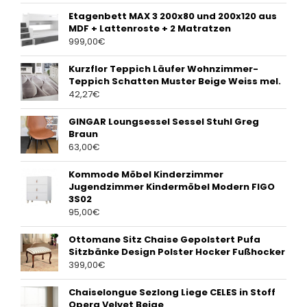
Etagenbett MAX 3 200x80 und 200x120 aus
MDF + Lattenroste + 2 Matratzen
999,00
€
Kurzflor Teppich Läufer Wohnzimmer-
Teppich Schatten Muster Beige Weiss mel.
42,27
€
GINGAR Loungsessel Sessel Stuhl Greg
Braun
63,00
€
Kommode Möbel Kinderzimmer
Jugendzimmer Kindermöbel Modern FIGO
3S02
95,00
€
Ottomane Sitz Chaise Gepolstert Pufa
Sitzbänke Design Polster Hocker Fußhocker
399,00
€
Chaiselongue Sezlong Liege CELES in Stoff
Opera Velvet Beige