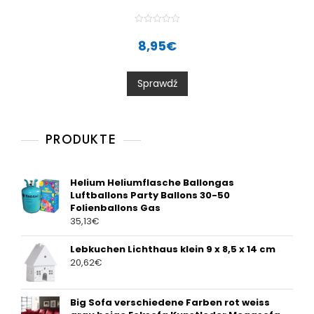
R
a
8,95
€
t
e
d
0
Sprawdź
o
u
t
o
f
5
PRODUKTE
Helium Heliumflasche Ballongas
Luftballons Party Ballons 30-50
Folienballons Gas
35,13
€
Lebkuchen Lichthaus klein 9 x 8,5 x 14 cm
20,62
€
Big Sofa verschiedene Farben rot weiss