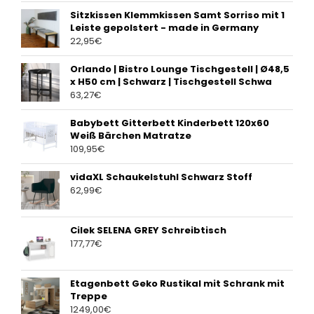
Sitzkissen Klemmkissen Samt Sorriso mit 1
Leiste gepolstert - made in Germany
22,95
€
Orlando | Bistro Lounge Tischgestell | Ø48,5
x H50 cm | Schwarz | Tischgestell Schwa
63,27
€
Babybett Gitterbett Kinderbett 120x60
Weiß Bärchen Matratze
109,95
€
vidaXL Schaukelstuhl Schwarz Stoff
62,99
€
Cilek SELENA GREY Schreibtisch
177,77
€
Etagenbett Geko Rustikal mit Schrank mit
Treppe
1249,00
€