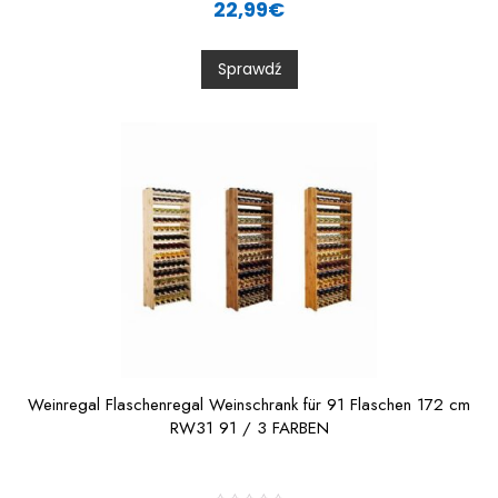
22,99
€
t
e
d
0
Sprawdź
o
u
t
o
f
5
Weinregal Flaschenregal Weinschrank für 91 Flaschen 172 cm
RW31 91 / 3 FARBEN