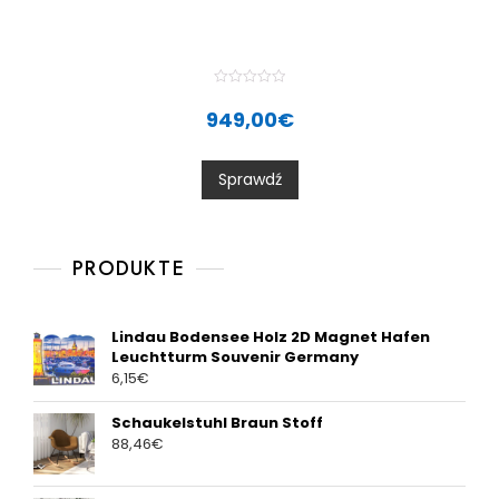
R
a
949,00
€
t
e
d
0
Sprawdź
o
u
t
o
f
5
PRODUKTE
Lindau Bodensee Holz 2D Magnet Hafen
Leuchtturm Souvenir Germany
6,15
€
Schaukelstuhl Braun Stoff
88,46
€