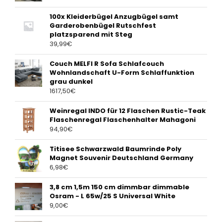
100x Kleiderbügel Anzugbügel samt
Garderobenbügel Rutschfest
platzsparend mit Steg
39,99
€
Couch MELFI R Sofa Schlafcouch
Wohnlandschaft U-Form Schlaffunktion
grau dunkel
1617,50
€
Weinregal INDO für 12 Flaschen Rustic-Teak
Flaschenregal Flaschenhalter Mahagoni
94,90
€
Titisee Schwarzwald Baumrinde Poly
Magnet Souvenir Deutschland Germany
6,98
€
3,8 cm 1,5m 150 cm dimmbar dimmable
Osram - L 65w/25 S Universal White
9,00
€