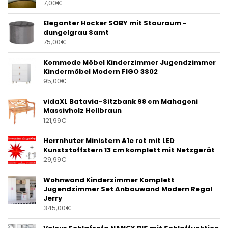
7,00
€
Eleganter Hocker SOBY mit Stauraum -
dungelgrau Samt
75,00
€
Kommode Möbel Kinderzimmer Jugendzimmer
Kindermöbel Modern FIGO 3S02
95,00
€
vidaXL Batavia-Sitzbank 98 cm Mahagoni
Massivholz Hellbraun
121,99
€
Herrnhuter Ministern A1e rot mit LED
Kunststoffstern 13 cm komplett mit Netzgerät
29,99
€
Wohnwand Kinderzimmer Komplett
Jugendzimmer Set Anbauwand Modern Regal
Jerry
345,00
€