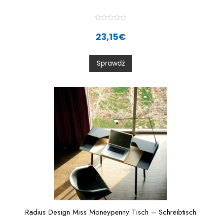
R
a
23,15
€
t
e
d
0
Sprawdź
o
u
t
o
f
5
Radius Design Miss Moneypenny Tisch – Schreibtisch