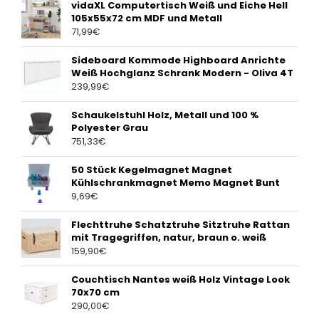
vidaXL Computertisch Weiß und Eiche Hell
105x55x72 cm MDF und Metall
71,99
€
Sideboard Kommode Highboard Anrichte
Weiß Hochglanz Schrank Modern - Oliva 4T
239,99
€
Schaukelstuhl Holz, Metall und 100 %
Polyester Grau
751,33
€
50 Stück Kegelmagnet Magnet
Kühlschrankmagnet Memo Magnet Bunt
9,69
€
Flechttruhe Schatztruhe Sitztruhe Rattan
mit Tragegriffen, natur, braun o. weiß
159,90
€
Couchtisch Nantes weiß Holz Vintage Look
70x70 cm
290,00
€