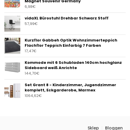
Magnet Souvenir Germany
6,98
€
vidaXL Bürostuhl Drehbar Schwarz Stoff
57,99
€
Kurzflor Gabbeh Optik Wohnzimmerteppich
Flachflor Teppich Einfarbig 7 Farben
17,47
€
Kommode mit 6 Schubladen 140cm hochglanz
Sideboard weiß Anrichte
144,70
€
Set Grant 8 - Kinderzimmer, Jugendzimmer
komplett, Eckgarderobe, Marmex
1064,62
€
Sklep
Bloggen