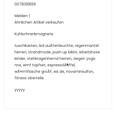
0078391656
Melden |
Ähnlichen Artikel verkaufen
Kühlschrankmagnete
tuschkasten, led auÃŸenleuchte, regenmantel
herren, strandmode, push up bikini, arbeitshose
kinder, stehkragenhemd herren, ziegen yoga
nrw, wmf topfset, espressolÃ¶ffel,
wÃ¤rmflasche groÃŸ, eis de, novaminsulfon,
fitness oberteile
yyyyy