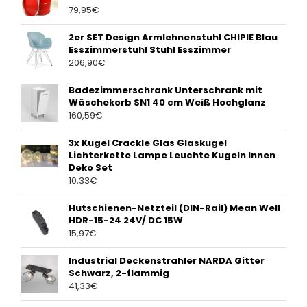
79,95
€
2er SET Design Armlehnenstuhl CHIPIE Blau
Esszimmerstuhl Stuhl Esszimmer
206,90
€
Badezimmerschrank Unterschrank mit
Wäschekorb SN1 40 cm Weiß Hochglanz
160,59
€
3x Kugel Crackle Glas Glaskugel
Lichterkette Lampe Leuchte Kugeln Innen
Deko Set
10,33
€
Hutschienen-Netzteil (DIN-Rail) Mean Well
HDR-15-24 24V/ DC 15W
15,97
€
Industrial Deckenstrahler NARDA Gitter
Schwarz, 2-flammig
41,33
€