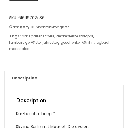
SKU:
616119702d86
Category:
Kühlschrankmagnete
Tags:
,
,
akku gartenschere
deckenleiste styropor
,
,
,
fahrbare gerÃ¼ste
jahrestag geschenke fÃ¼r ihn
logbuch
moossalbe
Description
Description
Kurzbeschreibung *
Skyline Berlin mit Magnet. Die ovalen