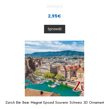
R
a
2,95
€
t
e
d
0
Sprawdź
o
u
t
o
f
5
Zürich Bär Bear Magnet Epoxid Souvenir Schweiz 3D Ornament