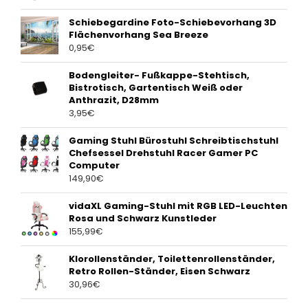
Schiebegardine Foto-Schiebevorhang 3D
Flächenvorhang Sea Breeze
0,95
€
Bodengleiter- Fußkappe-Stehtisch,
Bistrotisch, Gartentisch Weiß oder
Anthrazit, D28mm
3,95
€
Gaming Stuhl Bürostuhl Schreibtischstuhl
Chefsessel Drehstuhl Racer Gamer PC
Computer
149,90
€
vidaXL Gaming-Stuhl mit RGB LED-Leuchten
Rosa und Schwarz Kunstleder
155,99
€
Klorollenständer, Toilettenrollenständer,
Retro Rollen-Ständer, Eisen Schwarz
30,96
€