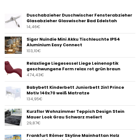
Duschabzieher Duschwischer Fensterabzieher
Glasabzieher Glaswischer Bad Edelstah
14,46
€
Sigor Nuindie Mini Akku Tischleuchte IP54
Aluminium Easy Connect
103,10
€
Relaxliege Liegesessel Liege Leinenoptik
geschwungene Form relax rot grün braun
474,43
€
Babybett Kinderbett Juniorbett 2in1 Prince
Motiv 140x70 weiß Matratze
134,95
€
Kurzflor Wohnzimmer Teppich Design Stein
Mauer Look Grau Schwarz meliert
29,87
€
Frankfurt Römer Skyline Mainhattan Holz