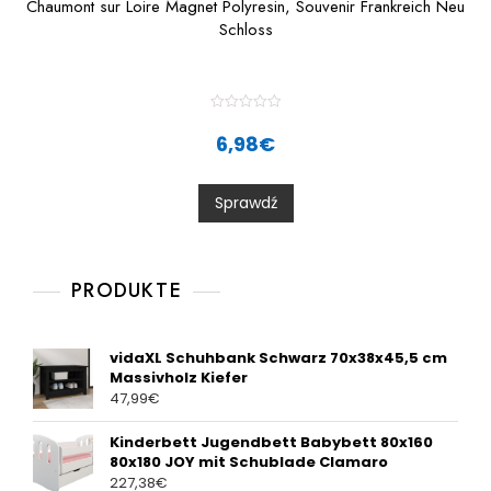
Chaumont sur Loire Magnet Polyresin, Souvenir Frankreich Neu
Schloss
R
a
6,98
€
t
e
d
0
Sprawdź
o
u
t
o
f
5
PRODUKTE
vidaXL Schuhbank Schwarz 70x38x45,5 cm
Massivholz Kiefer
47,99
€
Kinderbett Jugendbett Babybett 80x160
80x180 JOY mit Schublade Clamaro
227,38
€