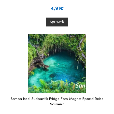
R
a
4,91
€
t
e
d
0
Sprawdź
o
u
t
o
f
5
Samoa Insel Südpazifik Fridge Foto Magnet Epoxid Reise
Souvenir