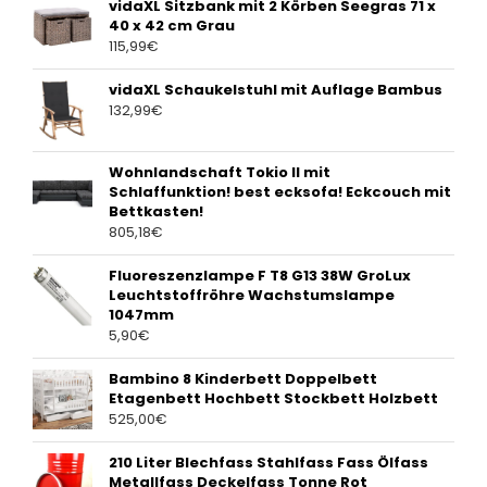
vidaXL Sitzbank mit 2 Körben Seegras 71 x
40 x 42 cm Grau
115,99
€
vidaXL Schaukelstuhl mit Auflage Bambus
132,99
€
Wohnlandschaft Tokio II mit
Schlaffunktion! best ecksofa! Eckcouch mit
Bettkasten!
805,18
€
Fluoreszenzlampe F T8 G13 38W GroLux
Leuchtstoffröhre Wachstumslampe
1047mm
5,90
€
Bambino 8 Kinderbett Doppelbett
Etagenbett Hochbett Stockbett Holzbett
525,00
€
210 Liter Blechfass Stahlfass Fass Ölfass
Metallfass Deckelfass Tonne Rot