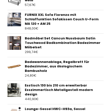
weiß
57,67
€
FURNIX XXL Sofa Fiorenzo mit
Schlaffunktion Sofakissen Couch U-Form
MA 120 + AM 25
848,00
€
Badmöbel Set Cancun Nussbaum Satin
Touchwood Badkombination Badezimmer
Möbelset
299,74
€
Badewannenablage, Regalbrett für
Badezimmer, aus ökologischem
Bambusholz
24,80
€
Esstisch 130 bis 210 cm erweiterbar
Esszimmertisch Metallgestell modern
design
440,90
€
Lounge-Sessel HWC-H93a, Sessel