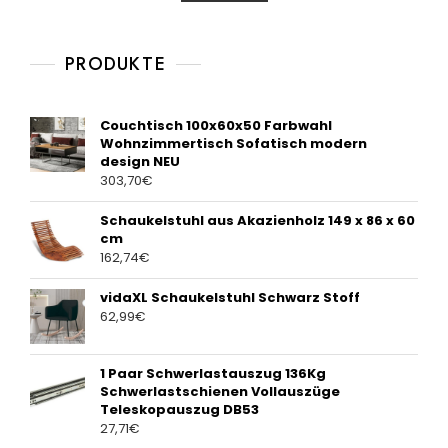
t
o
f
5
PRODUKTE
Couchtisch 100x60x50 Farbwahl
Wohnzimmertisch Sofatisch modern
design NEU
303,70
€
Schaukelstuhl aus Akazienholz 149 x 86 x 60
cm
162,74
€
vidaXL Schaukelstuhl Schwarz Stoff
62,99
€
1 Paar Schwerlastauszug 136Kg
Schwerlastschienen Vollauszüge
Teleskopauszug DB53
27,71
€