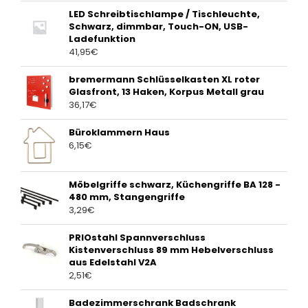
LED Schreibtischlampe / Tischleuchte,
Schwarz, dimmbar, Touch-ON, USB-
Ladefunktion
41,95
€
bremermann Schlüsselkasten XL roter
Glasfront, 13 Haken, Korpus Metall grau
36,17
€
Büroklammern Haus
6,15
€
Möbelgriffe schwarz, Küchengriffe BA 128 -
480 mm, Stangengriffe
3,29
€
PRIOstahl Spannverschluss
Kistenverschluss 89 mm Hebelverschluss
aus Edelstahl V2A
2,51
€
Badezimmerschrank Badschrank