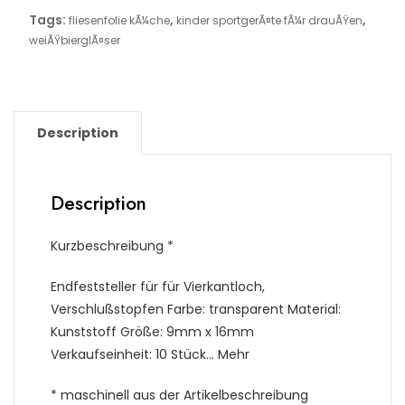
Tags:
,
,
fliesenfolie kÃ¼che
kinder sportgerÃ¤te fÃ¼r drauÃŸen
weiÃŸbierglÃ¤ser
Description
Description
Kurzbeschreibung *
Endfeststeller für für Vierkantloch,
Verschlußstopfen Farbe: transparent Material:
Kunststoff Größe: 9mm x 16mm
Verkaufseinheit: 10 Stück… Mehr
* maschinell aus der Artikelbeschreibung