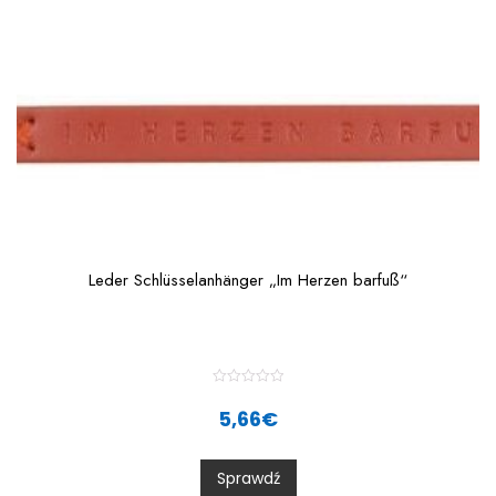
5
Leder Schlüsselanhänger „Im Herzen barfuß“
R
a
5,66
€
t
e
d
0
Sprawdź
o
u