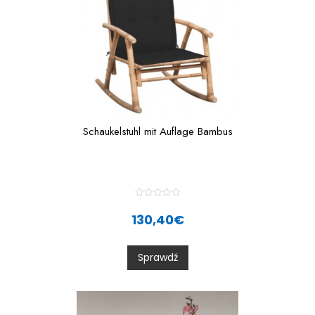
Schaukelstuhl mit Auflage Bambus
R
a
130,40
€
t
e
d
0
Sprawdź
o
u
t
o
f
5