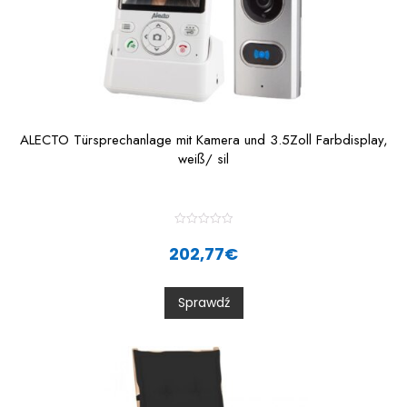
ALECTO Türsprechanlage mit Kamera und 3.5Zoll Farbdisplay,
weiß/ sil
R
a
202,77
€
t
e
d
0
Sprawdź
o
u
t
o
f
5