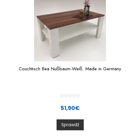
Couchtisch Bea Nußbaum-Weiß. Made in Germany
R
a
51,90
€
t
e
d
0
Sprawdź
o
u
t
o
f