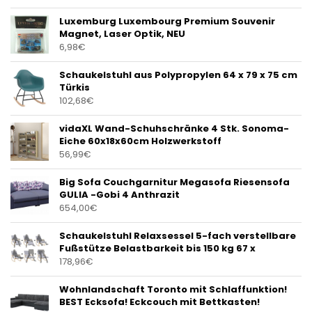
Luxemburg Luxembourg Premium Souvenir
Magnet, Laser Optik, NEU
6,98
€
Schaukelstuhl aus Polypropylen 64 x 79 x 75 cm
Türkis
102,68
€
vidaXL Wand-Schuhschränke 4 Stk. Sonoma-
Eiche 60x18x60cm Holzwerkstoff
56,99
€
Big Sofa Couchgarnitur Megasofa Riesensofa
GULIA -Gobi 4 Anthrazit
654,00
€
Schaukelstuhl Relaxsessel 5-fach verstellbare
Fußstütze Belastbarkeit bis 150 kg 67 x
178,96
€
Wohnlandschaft Toronto mit Schlaffunktion!
BEST Ecksofa! Eckcouch mit Bettkasten!