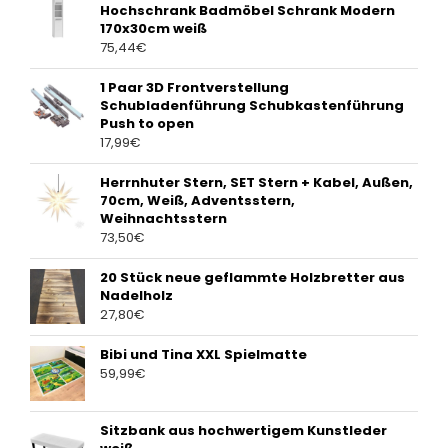
Hochschrank Badmöbel Schrank Modern
170x30cm weiß
75,44
€
1 Paar 3D Frontverstellung
Schubladenführung Schubkastenführung
Push to open
17,99
€
Herrnhuter Stern, SET Stern + Kabel, Außen,
70cm, Weiß, Adventsstern,
Weihnachtsstern
73,50
€
20 Stück neue geflammte Holzbretter aus
Nadelholz
27,80
€
Bibi und Tina XXL Spielmatte
59,99
€
Sitzbank aus hochwertigem Kunstleder