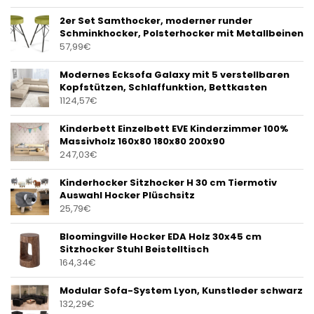
2er Set Samthocker, moderner runder
Schminkhocker, Polsterhocker mit Metallbeinen
57,99
€
Modernes Ecksofa Galaxy mit 5 verstellbaren
Kopfstützen, Schlaffunktion, Bettkasten
1124,57
€
Kinderbett Einzelbett EVE Kinderzimmer 100%
Massivholz 160x80 180x80 200x90
247,03
€
Kinderhocker Sitzhocker H 30 cm Tiermotiv
Auswahl Hocker Plüschsitz
25,79
€
Bloomingville Hocker EDA Holz 30x45 cm
Sitzhocker Stuhl Beistelltisch
164,34
€
Modular Sofa-System Lyon, Kunstleder schwarz
132,29
€