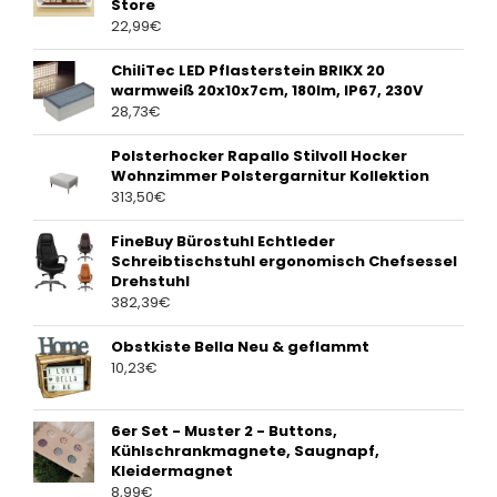
Store
22,99
€
ChiliTec LED Pflasterstein BRIKX 20
warmweiß 20x10x7cm, 180lm, IP67, 230V
28,73
€
Polsterhocker Rapallo Stilvoll Hocker
Wohnzimmer Polstergarnitur Kollektion
313,50
€
FineBuy Bürostuhl Echtleder
Schreibtischstuhl ergonomisch Chefsessel
Drehstuhl
382,39
€
Obstkiste Bella Neu & geflammt
10,23
€
6er Set - Muster 2 - Buttons,
Kühlschrankmagnete, Saugnapf,
Kleidermagnet
8,99
€