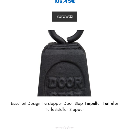
106,45
€
t
e
d
0
Sprawdź
o
u
t
o
f
5
Esschert Design Türstopper Door Stop Türpuffer Türhalter
Türfeststeller Stopper