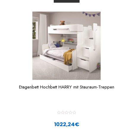
u
t
o
f
5
Etagenbett Hochbett HARRY mit Stauraum-Treppen
R
a
1022,24
€
t
e
d