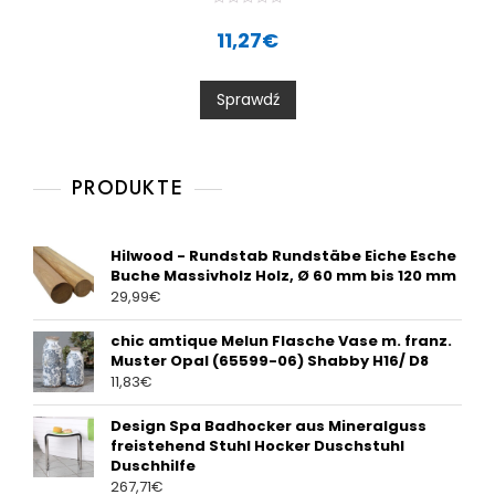
R
a
11,27
€
t
e
d
0
Sprawdź
o
u
t
o
f
5
PRODUKTE
Hilwood - Rundstab Rundstäbe Eiche Esche
Buche Massivholz Holz, Ø 60 mm bis 120 mm
29,99
€
chic amtique Melun Flasche Vase m. franz.
Muster Opal (65599-06) Shabby H16/ D8
11,83
€
Design Spa Badhocker aus Mineralguss
freistehend Stuhl Hocker Duschstuhl
Duschhilfe
267,71
€