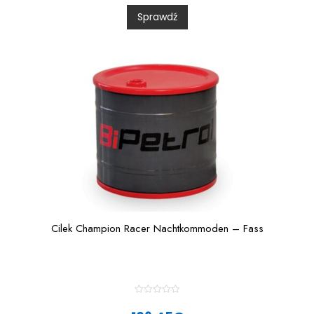
0
Sprawdź
o
u
t
o
f
5
Cilek Champion Racer Nachtkommoden – Fass
R
a