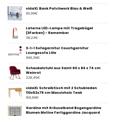
vidaXL Bank Patchwork Blau & Weiß
90,99
€
Laterne LED-Lampe mit Tragebügel
(3Farben) - Remember
38,24
€
3-1-1 Sofagarnitur Couchgarnitur
Loungesofa Lille
996,39
€
Schaukelstuhl aus Samt 60 x 84 x 74 cm
Weinrot
228,45
€
vidaXL Schreibtisch mit 2 Schubladen
110x52x75 cm Massivholz Teak
169,99
€
Gardine mit Kräuselband Bogengardine
Blumen Motive Fertiggardine Jacquard