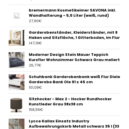
bremermann Kosmetikeimer SAVONA inkl.
Wandhalterung - 5,5 Liter (weiß, rund)
27,90
€
Garderobenständer, Kleiderständer, mit 8
Haken und Sitzfläche, 1 Gitterboden, im Flur
147,19
€
Moderner Design Stein Mauer Teppich
Kurzflor Wohnzimmer Schwarz Grau meliert
26,77
€
Schuhbank Garderobenbank weiß Flur Diele
Garderobe Bank Ole 91 x 45 cm
101,08
€
Sitzhocker - Max 2 - Hocker Rundhocker
Kunstleder Grau 38x38 cm
158,56
€
Lycce Kallax Einsatz Industry
Aufbewahrungskorb Metall schwarz 35 l (33