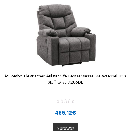
MCombo Elektrischer Aufstehhilfe Fernsehsessel Relaxsessel USB
Stoff Grau 7286DE
R
a
465,12
€
t
e
d
0
Sprawdź
o