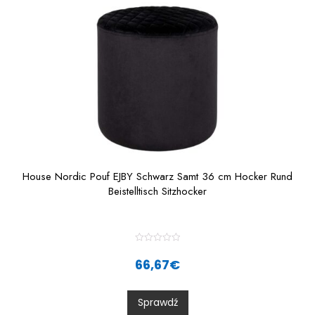
5
House Nordic Pouf EJBY Schwarz Samt 36 cm Hocker Rund
Beistelltisch Sitzhocker
R
a
66,67
€
t
e
d
0
Sprawdź
o
u