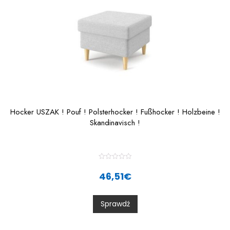
Hocker USZAK ! Pouf ! Polsterhocker ! Fußhocker ! Holzbeine !
Skandinavisch !
R
a
46,51
€
t
e
d
0
Sprawdź
o
u
t
o
f