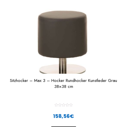
t
o
f
5
Sitzhocker – Max 3 – Hocker Rundhocker Kunstleder Grau
38×38 cm
R
a
158,56
€
t
e
d