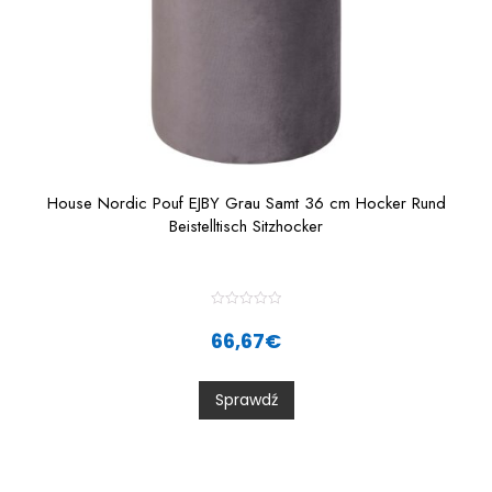
House Nordic Pouf EJBY Grau Samt 36 cm Hocker Rund
Beistelltisch Sitzhocker
R
a
66,67
€
t
e
d
0
Sprawdź
o
u
t
o
f
5