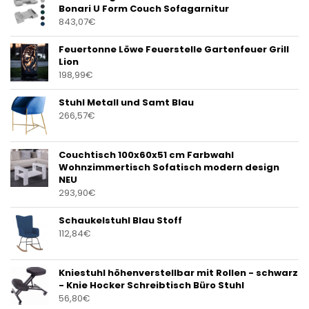
Bonari U Form Couch Sofagarnitur
843,07
€
Feuertonne Löwe Feuerstelle Gartenfeuer Grill
Lion
198,99
€
Stuhl Metall und Samt Blau
266,57
€
Couchtisch 100x60x51 cm Farbwahl
Wohnzimmertisch Sofatisch modern design
NEU
293,90
€
Schaukelstuhl Blau Stoff
112,84
€
Kniestuhl höhenverstellbar mit Rollen - schwarz
- Knie Hocker Schreibtisch Büro Stuhl
56,80
€