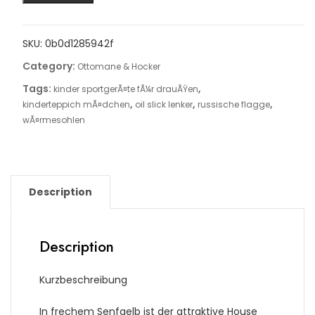
SKU:
0b0d1285942f
Category:
Ottomane & Hocker
Tags:
,
kinder sportgerÃ¤te fÃ¼r drauÃŸen
,
,
,
kinderteppich mÃ¤dchen
oil slick lenker
russische flagge
wÃ¤rmesohlen
Description
Description
Kurzbeschreibung
In frechem Senfgelb ist der attraktive House