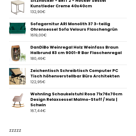
Sitzhocker - BRIT 2 - Hocker Sessel
Kunstleder Creme 40x40cm
132,90
€
Sofagarnitur ARI Monolith 37 3-teilig
Ohrensessel Sofa Velours Flaschengrün
1619,00
€
DanDiBo Weinregal Holz Weinfass Braun
Halbrund 83 cm 9001-R Bar Flaschenregal
180,46
€
Zeichentisch Schreibtisch Computer PC
Tisch höhenverstellbar Büro Architekten
122,95
€
Wohnling Schaukelstuhl Rosa 71x76x70cm
Design Relaxsessel Malmo-Stoff / Holz |
Schwin
167,44
€
zzzzz