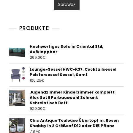
0
Sprawdź
o
u
t
o
f
5
PRODUKTE
Hochwertiges Sofa in Oriental Stil,
Aufklappbar
299,00
€
Lounge-Sessel HWC-K37, Cocktailsessel
Polstersessel Sessel, Samt
100,25
€
Jugendzimmer Kinderzimmer komplett
Alex Set E Farbauswahl Schrank
Schreibtisch Bett
929,00
€
Chic Antique Toulouse Ûbertopf m. Rosen
Shabby in 2 Größenf D12 oder D15 Pflanz
7,87
€