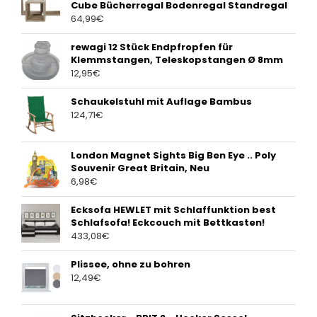
Cube Bücherregal Bodenregal Standregal
64,99
€
rewagi 12 Stück Endpfropfen für
Klemmstangen, Teleskopstangen Ø 8mm
12,95
€
Schaukelstuhl mit Auflage Bambus
124,71
€
London Magnet Sights Big Ben Eye .. Poly
Souvenir Great Britain, Neu
6,98
€
Ecksofa HEWLET mit Schlaffunktion best
Schlafsofa! Eckcouch mit Bettkasten!
433,08
€
Plissee, ohne zu bohren
12,49
€