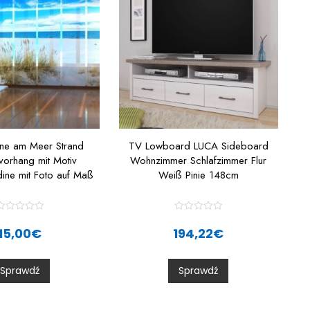
ine am Meer Strand
TV Lowboard LUCA Sideboard
vorhang mit Motiv
Wohnzimmer Schlafzimmer Flur
ine mit Foto auf Maß
Weiß Pinie 148cm
R
R
a
a
15,00
€
194,22
€
t
e
e
d
d
0
0
Sprawdź
Sprawdź
o
o
u
u
t
o
o
f
5
5