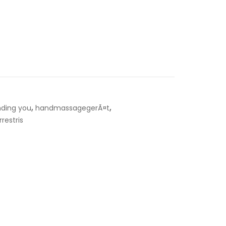
,
,
nding you
handmassagegerÃ¤t
rrestris