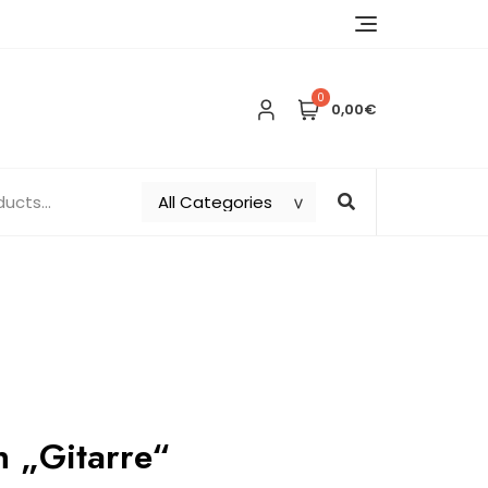
0
0,00€
 „Gitarre“