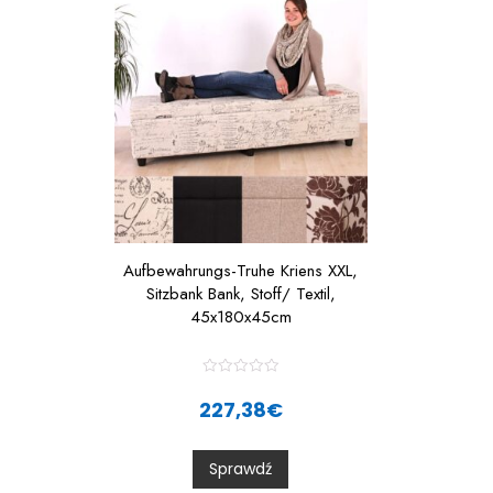
Aufbewahrungs-Truhe Kriens XXL,
Sitzbank Bank, Stoff/ Textil,
45x180x45cm
R
a
227,38
€
t
e
d
0
Sprawdź
o
u
t