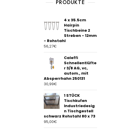
PRODUKTE
o
f
5
4 x 35.5cm
Hairpin
Tischbeine 2
Streben - 12mm
- Rohstahl
56,27
€
Caleffi
Schnellentlüfte
r 3/8 AG, vc,
autom., mit
Absperrhahn 250131
30,99
€
1 STÜCK
Tischkufen
Industriedesig
n Tischgestell
schwarz Rohstahl 80 x 73
95,00
€