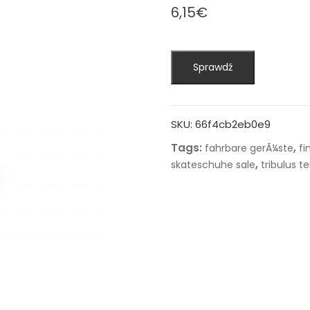
6,15
€
Sprawdź
SKU:
66f4cb2eb0e9
Tags:
,
fahrbare gerÃ¼ste
fi
,
skateschuhe sale
tribulus te