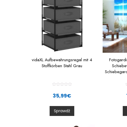
vidaXL Aufbewahrungsregal mit 4
Fotogard
Stoffkörben Stahl Grau
Schiebe
Schiebegard
R
a
35,99
€
t
t
e
d
0
Sprawdź
o
u
t
t
o
f
f
5