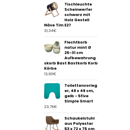
Tischleuchte
Scheinwerfer
schwarz mit
Holz Gestell
Näve Tim E27
31,34
€
Flechtkorb
natur mint Ø
25-31 cm
Aufbewahrung
skorb Bast Bastkorb Korb
Körbe
13,90
€
Toilettenvorleg
er, 48 x 48 cm,
gelb - 5five
Simple Smart
23,76
€
Schaukelstuhl
aus Polyester
53 x 72 x 75 cm