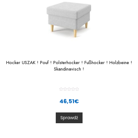
Hocker USZAK ! Pouf ! Polsterhocker ! Fußhocker ! Holzbeine !
Skandinavisch !
R
a
46,51
€
t
e
d
0
Sprawdź
o
u
t
o
f
5