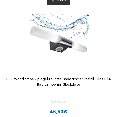
Sprawdź
u
t
o
f
5
LED Wandlampe Spiegel-Leuchte Badezimmer Metall Glas E14
Bad-Lampe mit Steckdose
R
a
46,50
€
t
e