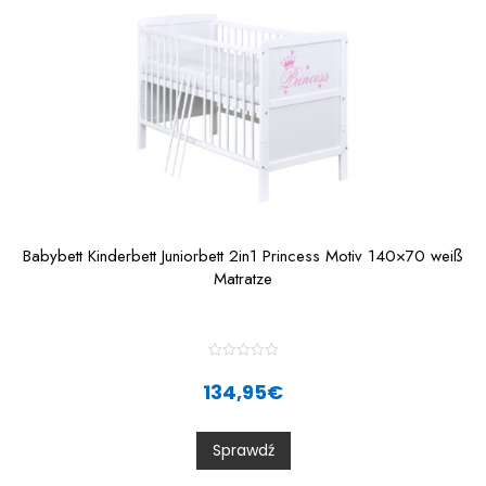
Babybett Kinderbett Juniorbett 2in1 Princess Motiv 140×70 weiß
Matratze
R
a
134,95
€
t
e
d
0
Sprawdź
o
u
t