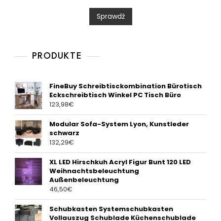
d
0
Sprawdź
o
u
t
o
f
5
PRODUKTE
FineBuy Schreibtisckombination Bürotisch
Eckschreibtisch Winkel PC Tisch Büro
123,98
€
Modular Sofa-System Lyon, Kunstleder
schwarz
132,29
€
XL LED Hirschkuh Acryl Figur Bunt 120 LED
Weihnachtsbeleuchtung
Außenbeleuchtung
46,50
€
Schubkasten Systemschubkasten
Vollauszug Schublade Küchenschublade