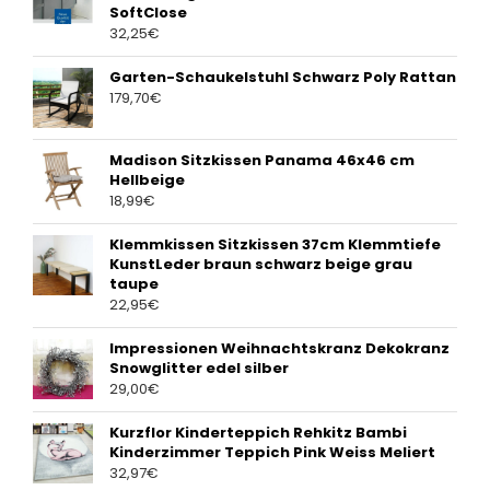
SoftClose
32,25
€
Garten-Schaukelstuhl Schwarz Poly Rattan
179,70
€
Madison Sitzkissen Panama 46x46 cm
Hellbeige
18,99
€
Klemmkissen Sitzkissen 37cm Klemmtiefe
KunstLeder braun schwarz beige grau
taupe
22,95
€
Impressionen Weihnachtskranz Dekokranz
Snowglitter edel silber
29,00
€
Kurzflor Kinderteppich Rehkitz Bambi
Kinderzimmer Teppich Pink Weiss Meliert
32,97
€