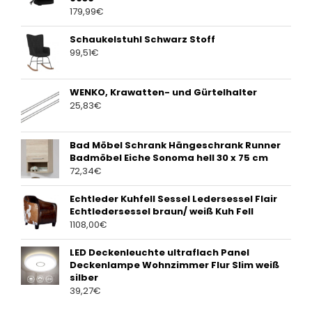
179,99
€
Schaukelstuhl Schwarz Stoff
99,51
€
WENKO, Krawatten- und Gürtelhalter
25,83
€
Bad Möbel Schrank Hängeschrank Runner
Badmöbel Eiche Sonoma hell 30 x 75 cm
72,34
€
Echtleder Kuhfell Sessel Ledersessel Flair
Echtledersessel braun/ weiß Kuh Fell
1108,00
€
LED Deckenleuchte ultraflach Panel
Deckenlampe Wohnzimmer Flur Slim weiß
silber
39,27
€