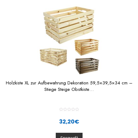
o
f
5
Holzkiste XL zur Aufbewahrung Dekoration 59,5×39,5×34 cm –
Stiege Steige Obstkiste…
R
a
32,20
€
t
e
d
0
o