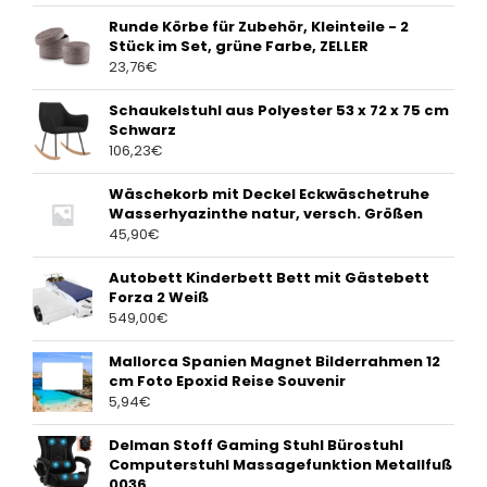
Runde Körbe für Zubehör, Kleinteile - 2
Stück im Set, grüne Farbe, ZELLER
23,76
€
Schaukelstuhl aus Polyester 53 x 72 x 75 cm
Schwarz
106,23
€
Wäschekorb mit Deckel Eckwäschetruhe
Wasserhyazinthe natur, versch. Größen
45,90
€
Autobett Kinderbett Bett mit Gästebett
Forza 2 Weiß
549,00
€
Mallorca Spanien Magnet Bilderrahmen 12
cm Foto Epoxid Reise Souvenir
5,94
€
Delman Stoff Gaming Stuhl Bürostuhl
Computerstuhl Massagefunktion Metallfuß
0036