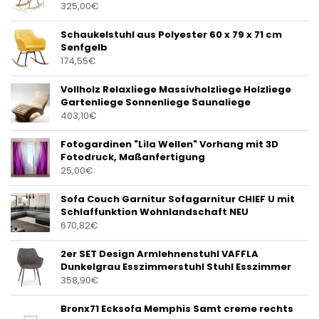
325,00
€
Schaukelstuhl aus Polyester 60 x 79 x 71 cm
Senfgelb
174,55
€
Vollholz Relaxliege Massivholzliege Holzliege
Gartenliege Sonnenliege Saunaliege
403,10
€
Fotogardinen "Lila Wellen" Vorhang mit 3D
Fotodruck, Maßanfertigung
25,00
€
Sofa Couch Garnitur Sofagarnitur CHIEF U mit
Schlaffunktion Wohnlandschaft NEU
670,82
€
2er SET Design Armlehnenstuhl VAFFLA
Dunkelgrau Esszimmerstuhl Stuhl Esszimmer
358,90
€
Bronx71 Ecksofa Memphis Samt creme rechts