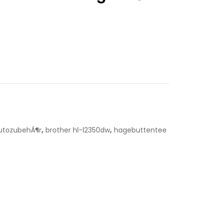
,
,
utozubehÃ¶r
brother hl-l2350dw
hagebuttentee