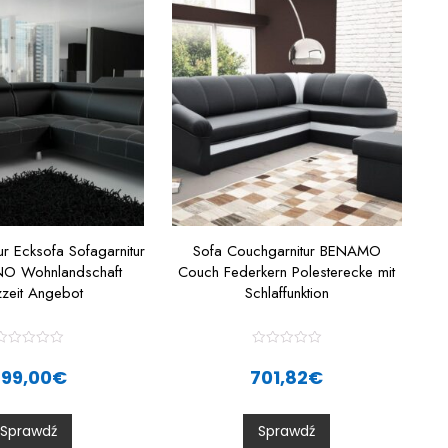
r Ecksofa Sofagarnitur
Sofa Couchgarnitur BENAMO
NO Wohnlandschaft
Couch Federkern Polesterecke mit
zzeit Angebot
Schlaffunktion
R
R
a
a
799,00
€
701,82
€
t
e
e
d
d
0
0
Sprawdź
Sprawdź
o
o
u
u