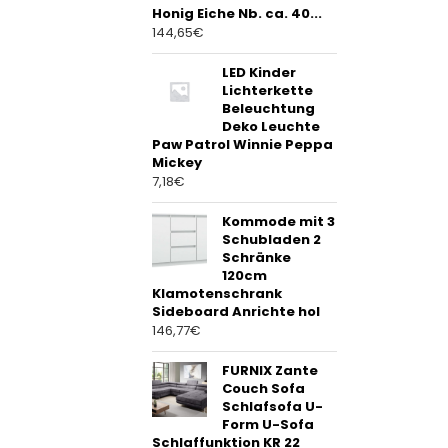
Honig Eiche Nb. ca. 40...
144,65
€
LED Kinder
Lichterkette
Beleuchtung
Deko Leuchte
Paw Patrol Winnie Peppa
Mickey
7,18
€
Kommode mit 3
Schubladen 2
Schränke
120cm
Klamotenschrank
Sideboard Anrichte hol
146,77
€
FURNIX Zante
Couch Sofa
Schlafsofa U-
Form U-Sofa
Schlaffunktion KR 22