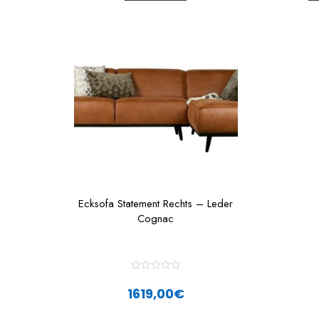
t
t
o
f
f
5
Ecksofa Statement Rechts – Leder
Cognac
R
a
1619,00
€
t
e
d