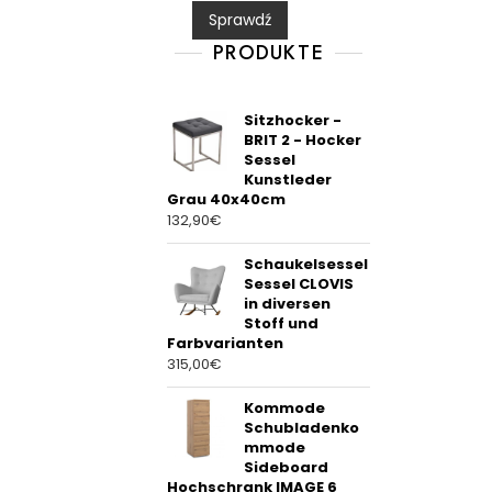
0
Sprawdź
o
u
t
PRODUKTE
o
f
5
Sitzhocker -
BRIT 2 - Hocker
Sessel
Kunstleder
Grau 40x40cm
132,90
€
Schaukelsessel
Sessel CLOVIS
in diversen
Stoff und
Farbvarianten
315,00
€
Kommode
Schubladenko
mmode
Sideboard
Hochschrank IMAGE 6