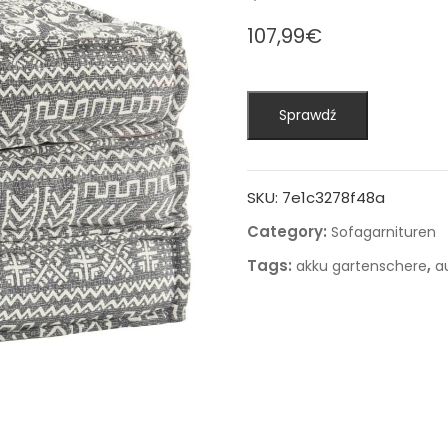
107,99
€
Sprawdź
SKU:
7e1c3278f48a
Category:
Sofagarnituren
Tags:
,
akku gartenschere
a