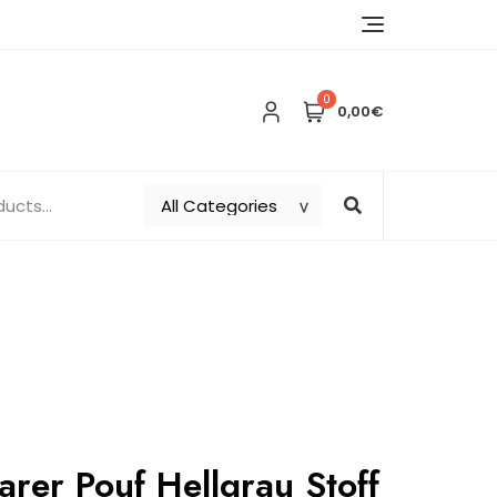
0
0,00€
rer Pouf Hellgrau Stoff