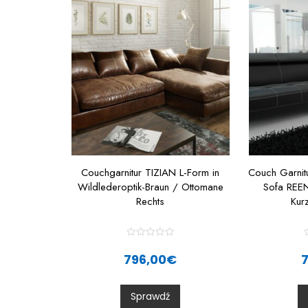
Couchgarnitur TIZIAN L-Form in
Couch Garnitu
Wildlederoptik-Braun / Ottomane
Sofa REE
Rechts
Kur
R
a
796,00
€
t
t
e
d
0
Sprawdź
o
u