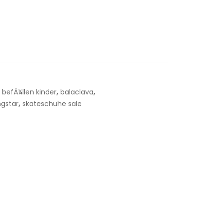
,
,
befÃ¼llen kinder
balaclava
,
ngstar
skateschuhe sale