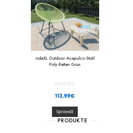
vidaXL Outdoor-Acapulco-Stuhl
Poly-Rattan Grün
R
a
113,99
€
t
e
d
0
Sprawdź
o
u
t
PRODUKTE
o
f
5