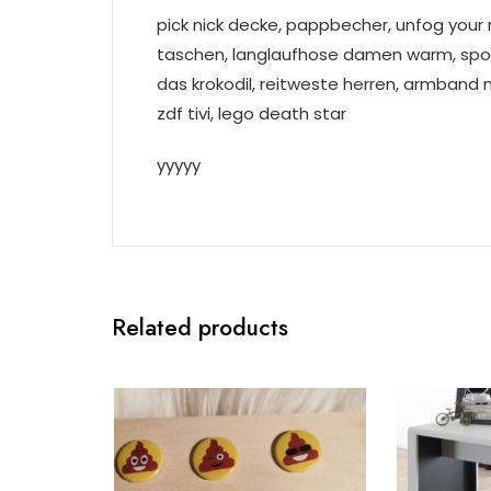
pick nick decke, pappbecher, unfog your m
taschen, langlaufhose damen warm, spor
das krokodil, reitweste herren, armband m
zdf tivi, lego death star
yyyyy
Related products