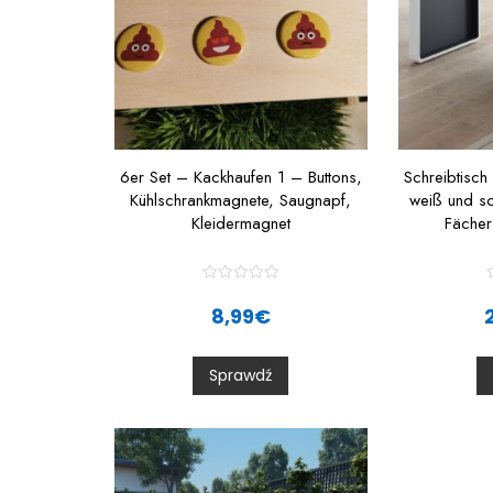
6er Set – Kackhaufen 1 – Buttons,
Schreibtisch
Kühlschrankmagnete, Saugnapf,
weiß und s
Kleidermagnet
Fäche
R
a
8,99
€
t
t
e
d
0
Sprawdź
o
u
t
t
o
f
f
5