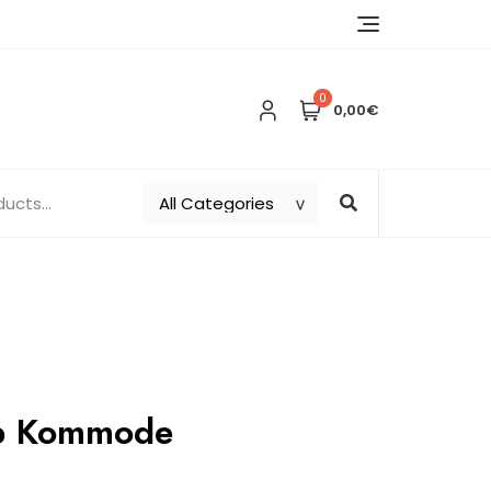
0
0,00€
up Kommode