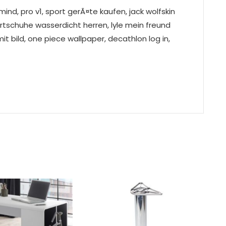
ind, pro v1, sport gerÃ¤te kaufen, jack wolfskin
tschuhe wasserdicht herren, lyle mein freund
it bild, one piece wallpaper, decathlon log in,