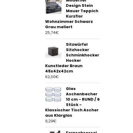
Moderner
Design Stein
Mauer Teppich
Kurzflor
Wohnzimmer Schwarz
Grau meliert
25,74
€
Sitzwürfel
Sitzhocker
Schminkhocker
Hocker
Kunstleder Braun
45x42x42cm
62,00
€
Glas
Aschenbecher
10 cm - RUND / 6
Stück -
Klassischer Tisch Ascher
aus Klarglas
9,29
€
Fernsehsessel