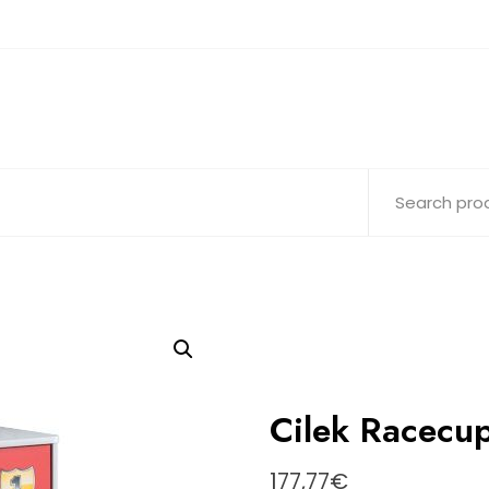
Cilek Racec
177,77
€