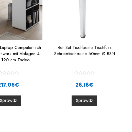
 Laptop Computertisch
4er Set Tischbeine Tischfuss
chwarz mit Ablagen 4
Schreibtischbeine 60mm Ø BSN
r 120 cm Tadeo
R
R
a
a
217,05
€
26,18
€
t
e
e
d
d
0
0
Sprawdź
Sprawdź
o
o
u
u
t
o
o
f
5
5