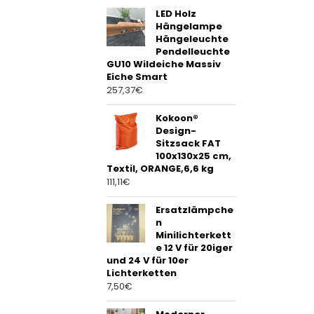
LED Holz
Hängelampe
Hängeleuchte
Pendelleuchte
GU10 Wildeiche Massiv
Eiche Smart
257,37
€
Kokoon®
Design-
Sitzsack FAT
100x130x25 cm,
Textil, ORANGE,6,6 kg
111,11
€
Ersatzlämpche
n
Minilichterkett
e 12 V für 20iger
und 24 V für 10er
Lichterketten
7,50
€