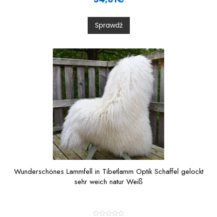
t
e
d
0
Sprawdź
o
u
t
o
f
5
Wunderschönes Lammfell in Tibetlamm Optik Schaffel gelockt
sehr weich natur Weiß