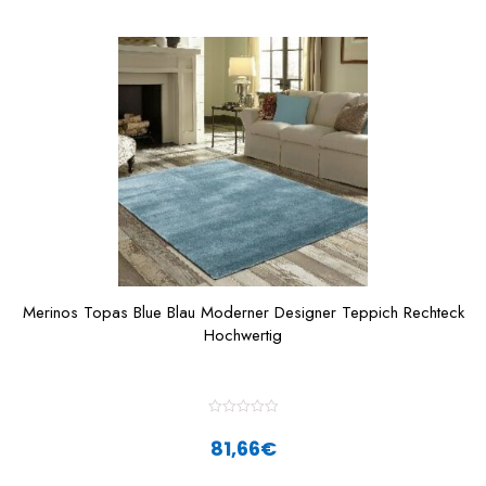
Merinos Topas Blue Blau Moderner Designer Teppich Rechteck
Hochwertig
R
a
81,66
€
t
e
d