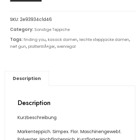
SKU:
2e93934c1d46
Category:
Sonstige Teppiche
Tags:
,
,
,
finding you
kasack damen
leichte steppjacke damen
,
,
nerf gun
plattentrÃ¤ger
weinregal
Description
Description
Kurzbeschreibung
Markenteppich. Simpex. Flor. Maschinengewebt.
Polyester. Hochflorteppich. Kurzflorteppich.