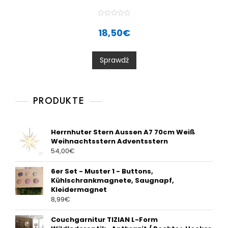
R
a
18,50
€
t
e
d
0
Sprawdź
o
u
t
o
f
5
PRODUKTE
Herrnhuter Stern Aussen A7 70cm Weiß
Weihnachtsstern Adventsstern
54,00
€
6er Set - Muster 1 - Buttons,
Kühlschrankmagnete, Saugnapf,
Kleidermagnet
8,99
€
Couchgarnitur TIZIAN L-Form