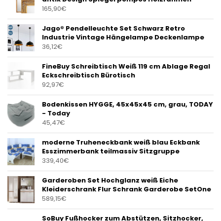
165,90
€
Jago® Pendelleuchte Set Schwarz Retro
Industrie Vintage Hängelampe Deckenlampe
36,12
€
FineBuy Schreibtisch Weiß 119 cm Ablage Regal
Eckschreibtisch Bürotisch
92,97
€
Bodenkissen HYGGE, 45x45x45 cm, grau, TODAY
- Today
45,47
€
moderne Truheneckbank weiß blau Eckbank
Esszimmerbank teilmassiv Sitzgruppe
339,40
€
Garderoben Set Hochglanz weiß Eiche
Kleiderschrank Flur Schrank Garderobe SetOne
589,15
€
SoBuy Fußhocker zum Abstützen, Sitzhocker,