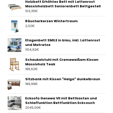
Holzbett Erhöhtes Bett mit Lattenrost
Massivholzbett Seniorenbett Bettgestell
103,35
€
Räucherkerzen Wintertraum
2,02
€
Etagenbett SMILE in blau, inkl. Lattenrost
und Matratze
1104,92
€
Schaukelstuhl mit Cremeweißem Kissen
Massivholz Teak
186,62
€
Sitzbank mit Kissen "Helga" dunkelbraun
189,99
€
Ecksofa Genewa VII mit Bettkasten und
Schlaffunktion Bettfunktion Eckcouch
2045,00
€