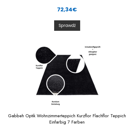
R
a
72,34
€
t
e
d
0
Sprawdź
o
u
t
o
f
5
Gabbeh Optik Wohnzimmerteppich Kurzflor Flachflor Teppich
Einfarbig 7 Farben