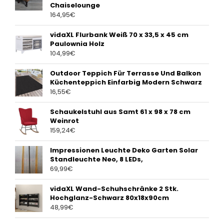
Chaiselounge
164,95
€
vidaXL Flurbank Weiß 70 x 33,5 x 45 cm
Paulownia Holz
104,99
€
Outdoor Teppich Für Terrasse Und Balkon
Küchenteppich Einfarbig Modern Schwarz
16,55
€
Schaukelstuhl aus Samt 61 x 98 x 78 cm
Weinrot
159,24
€
Impressionen Leuchte Deko Garten Solar
Standleuchte Neo, 8 LEDs,
69,99
€
vidaXL Wand-Schuhschränke 2 Stk.
Hochglanz-Schwarz 80x18x90cm
48,99
€