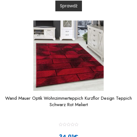
0
Sprawdź
o
u
t
o
f
5
Wand Mauer Optik Wohnzimmerteppich Kurzflor Design Teppich
Schwarz Rot Meliert
R
a
34,01
€