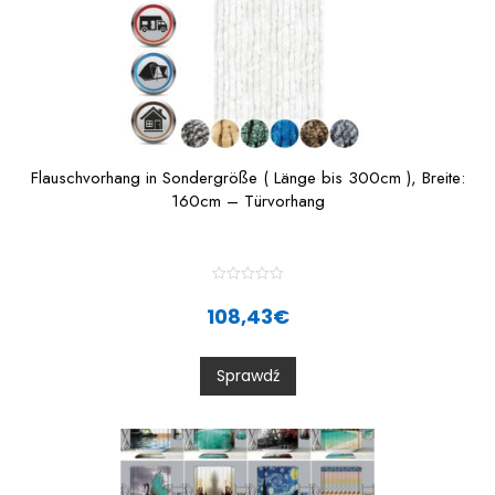
Flauschvorhang in Sondergröße ( Länge bis 300cm ), Breite:
160cm – Türvorhang
R
a
108,43
€
t
e
d
0
Sprawdź
o
u
t
o
f
5