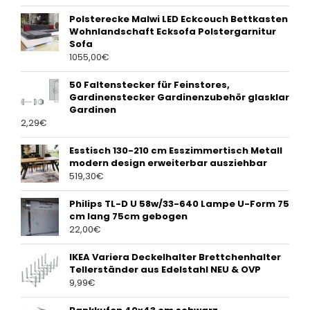
Polsterecke Malwi LED Eckcouch Bettkasten
Wohnlandschaft Ecksofa Polstergarnitur
Sofa
1055,00
€
50 Faltenstecker für Feinstores,
Gardinenstecker Gardinenzubehör glasklar
Gardinen
2,29
€
Esstisch 130-210 cm Esszimmertisch Metall
modern design erweiterbar ausziehbar
519,30
€
Philips TL-D U 58w/33-640 Lampe U-Form 75
cm lang 75cm gebogen
22,00
€
IKEA Variera Deckelhalter Brettchenhalter
Tellerständer aus Edelstahl NEU & OVP
9,99
€