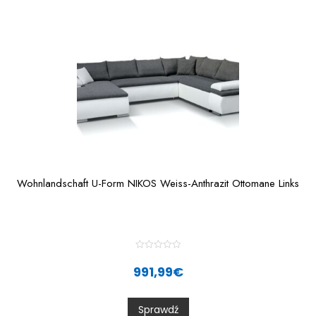
f
5
Wohnlandschaft U-Form NIKOS Weiss-Anthrazit Ottomane Links
R
a
991,99
€
t
e
d
0
Sprawdź
o