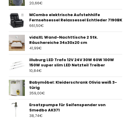
20,66
€
MCombo elektrische Aufstehhilfe
Fernsehsessel Relaxsessel Echtleder 7190BK
661,50
€
vidaXL Wand-Nachttische 2 Stk.
Räuchereiche 34x30x20 cm
41,99
€
illuburg LED Trafo 12V 24V 30W 60W 100W
150W super slim LED Netzteil Treiber
10,84
€
Babymöbel: Kleiderschrank Olivia weiß 3-
türig
359,00
€
Ersatzpumpe für Seifenspender von
Smedbo AK371
38,74
€