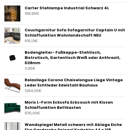
Carter Stehlampe Industrial Schwarz 4L
199,95
€
Couchgarnitur Sofa Sofagarnitur Captain U mit
Schlaffunktion Wohnlandschaft NEU
619,13
€
Bodengleiter- Fußkappe-Stehtisch,
Bistrotisch, Gartentisch Weiß oder Anthrazit,
D28mm
3,95
€
Relaxliege Corona Chaiselongue Liege Vintage
Leder Echtleder Edelstahl Bauhaus
1284,00
€
Moris L-Form Ecksofa Eckcouch mit Kissen
Schlaffunktion Bettkasten
935,00
€
Wandspiegel Metall schwarz mit Ablage Eiche
Flur Garderobe Spiegel Yorkshire 44 x 125