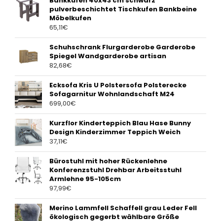
Bankkufen 40x43 cm schwarz
pulverbeschichtet Tischkufen Bankbeine
Möbelkufen
65,11
€
Schuhschrank Flurgarderobe Garderobe
Spiegel Wandgarderobe artisan
82,68
€
Ecksofa Kris U Polstersofa Polsterecke
Sofagarnitur Wohnlandschaft M24
699,00
€
Kurzflor Kinderteppich Blau Hase Bunny
Design Kinderzimmer Teppich Weich
37,11
€
Bürostuhl mit hoher Rückenlehne
Konferenzstuhl Drehbar Arbeitsstuhl
Armlehne 95-105cm
97,99
€
Merino Lammfell Schaffell grau Leder Fell
ökologisch gegerbt wählbare Größe