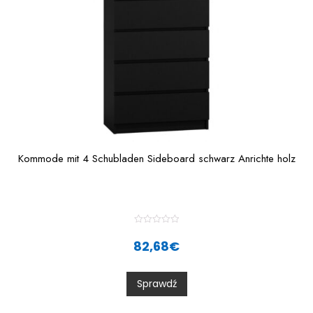
Kommode mit 4 Schubladen Sideboard schwarz Anrichte holz
R
a
82,68
€
t
e
d
0
Sprawdź
o
u
t
o