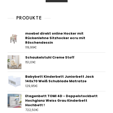
u
t
o
f
5
PRODUKTE
moebel direkt online Hocker mit
Rückenlehne Sitzhocker ecru mit
Röschendessin
119,99
€
Schaukelstuhl Creme Stoff
151,01
€
Babybett Kinderbett Juniorbett Jack
140x70 Weiß Schublade Matratze
129,95
€
Etagenbett TOMI 4D - Doppelstockbett
Hochglanz Weiss Grau Kinderbett
Hochbett !
722,50
€