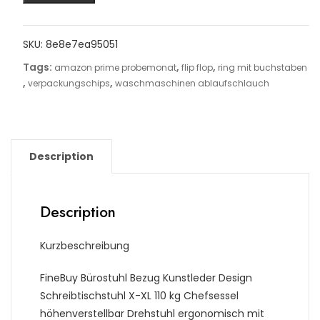
SKU:
8e8e7ea95051
Tags:
,
,
amazon prime probemonat
flip flop
ring mit buchstaben
,
,
verpackungschips
waschmaschinen ablaufschlauch
Description
Description
Kurzbeschreibung
FineBuy Bürostuhl Bezug Kunstleder Design
Schreibtischstuhl X-XL 110 kg Chefsessel
höhenverstellbar Drehstuhl ergonomisch mit