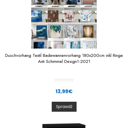
Duschvorhang Textil Badewannenvorhang 180x200cm inkl Ringe
Anti Schimmel Design1-2021
R
a
13,99
€
t
e
d
0
Sprawdź
o
u
t
o
f
5