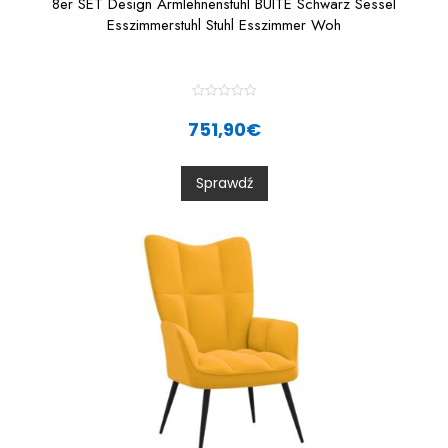
8er SET Design Armlehnenstuhl BUITE Schwarz Sessel
Esszimmerstuhl Stuhl Esszimmer Woh
R
a
751,90
€
t
e
d
0
Sprawdź
o
u
t
o
f
5