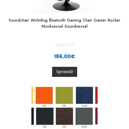
Soundchair Wohnling Bluetooth Gaming Chair Gamer Rocker
Musiksessel Soundsessel
R
a
186,00
€
t
e
d
0
Sprawdź
o
u
t
o
f
5