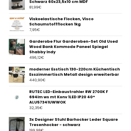
Schwarz 60x23,5x10 cm MDF
81,99
€
Viskoelastische Flocken, Visco
Schaumstoffflocken 1kg
7,95
€
Garderobe Flur Garderoben-Set Old Used
Wood Bank Kommode Paneel Spiegel
Shabby Indy
496,12
€
moderner Esstisch 130-220cm Küchentisch
Esszimmertisch Metall design erweiterbar
440,90
€
RUTEC LED-Einbaustrahler 8W 2700K F
694lm ws mt Konv 1LED IP20 40°
ALU57341UWWOK
32,35
€
3x Designer Stuhl Barhocker Leder Square
Tresenhocker - schwarz
199,98
€