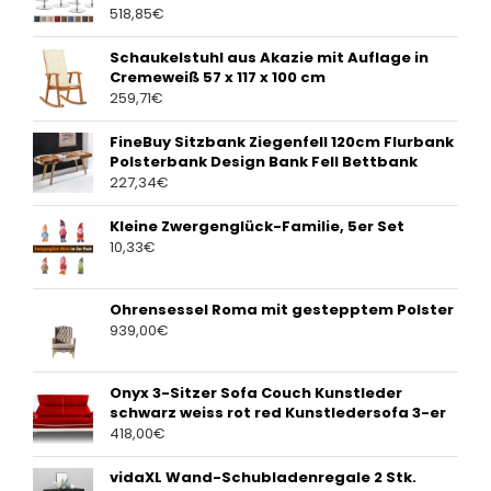
518,85
€
Schaukelstuhl aus Akazie mit Auflage in
Cremeweiß 57 x 117 x 100 cm
259,71
€
FineBuy Sitzbank Ziegenfell 120cm Flurbank
Polsterbank Design Bank Fell Bettbank
227,34
€
Kleine Zwergenglück-Familie, 5er Set
10,33
€
Ohrensessel Roma mit gestepptem Polster
939,00
€
Onyx 3-Sitzer Sofa Couch Kunstleder
schwarz weiss rot red Kunstledersofa 3-er
418,00
€
vidaXL Wand-Schubladenregale 2 Stk.