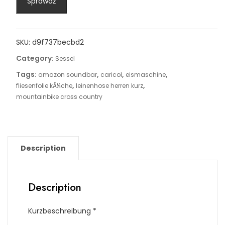
Sprawdź
SKU:
d9f737becbd2
Category:
Sessel
Tags:
,
,
,
amazon soundbar
caricol
eismaschine
,
,
fliesenfolie kÃ¼che
leinenhose herren kurz
mountainbike cross country
Description
Description
Kurzbeschreibung *