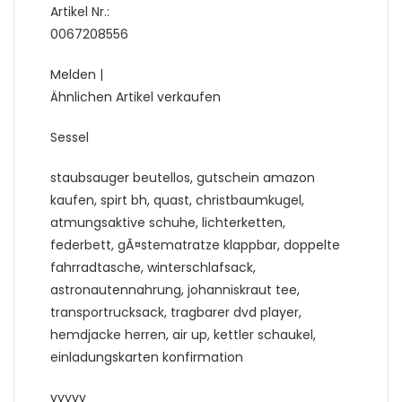
Artikel Nr.:
0067208556
Melden |
Ähnlichen Artikel verkaufen
Sessel
staubsauger beutellos, gutschein amazon
kaufen, spirt bh, quast, christbaumkugel,
atmungsaktive schuhe, lichterketten,
federbett, gÃ¤stematratze klappbar, doppelte
fahrradtasche, winterschlafsack,
astronautennahrung, johanniskraut tee,
transportrucksack, tragbarer dvd player,
hemdjacke herren, air up, kettler schaukel,
einladungskarten konfirmation
yyyyy