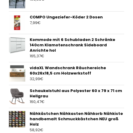
COMPO Ungeziefer-Köder 2 Dosen
7,99
€
Kommode mit 6 Schubladen 2 Schränke
140cm Klamotenschrank Sideboard
Anrichte hol
165,37
€
vidaXL Wandschrank Räuchereiche
60x26x18,5 cm Holzwerkstoff
32,99
€
Schaukelstuhl aus Polyester 60 x 79 x 71 cm
Hellgrau
160,47
€
Nähkästchen Nähkasten Nähkorb Nähkiste
handbemalt Schmuckkästchen NEU groß
Holz
58,92
€