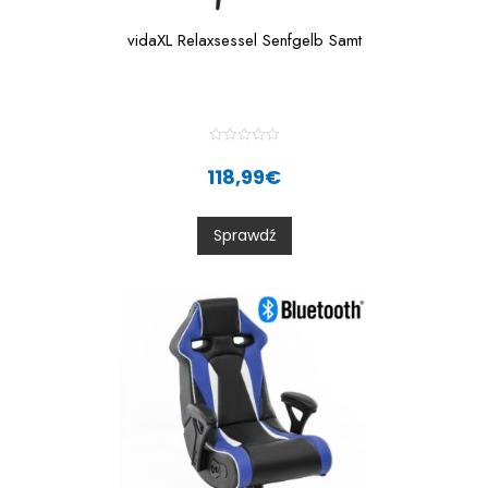
vidaXL Relaxsessel Senfgelb Samt
R
a
118,99
€
t
e
d
0
Sprawdź
o
u
t
o
f
5