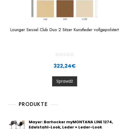
Lounger Sessel Club Duo 2 Sitzer Kunstleder vollgepolstert
R
a
322,24
€
t
e
d
0
Sprawdź
o
u
t
o
f
5
PRODUKTE
Mayer: Barhocker myMONTANA LINE 1274,
Edelstahl-Look, Leder + Leder-Look