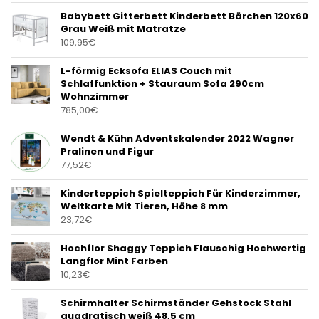
Babybett Gitterbett Kinderbett Bärchen 120x60
Grau Weiß mit Matratze
109,95
€
L-förmig Ecksofa ELIAS Couch mit
Schlaffunktion + Stauraum Sofa 290cm
Wohnzimmer
785,00
€
Wendt & Kühn Adventskalender 2022 Wagner
Pralinen und Figur
77,52
€
Kinderteppich Spielteppich Für Kinderzimmer,
Weltkarte Mit Tieren, Höhe 8 mm
23,72
€
Hochflor Shaggy Teppich Flauschig Hochwertig
Langflor Mint Farben
10,23
€
Schirmhalter Schirmständer Gehstock Stahl
quadratisch weiß 48,5 cm