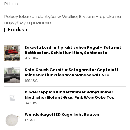
Pflege
Polscy lekarze i dentyści w Wielkiej Brytanii – opieka na
najwyższym poziomie
Produkte
Ecksofa Lord mit praktischen Regal - Sofa mit
Bettkasten, Schlaffunktion, Schlafsofa
419,00
€
Sofa Couch Garnitur Sofagarnitur Captain U
mit Schlaffunktion Wohnlandschaft NEU
619,13
€
Kinderteppich Kinderzimmer Babyzimmer
Niedlicher Elefant Grau Pink Weis Oeko Tex
34,01
€
Wunderkugel LED Kugellicht Rauten
17,55
€