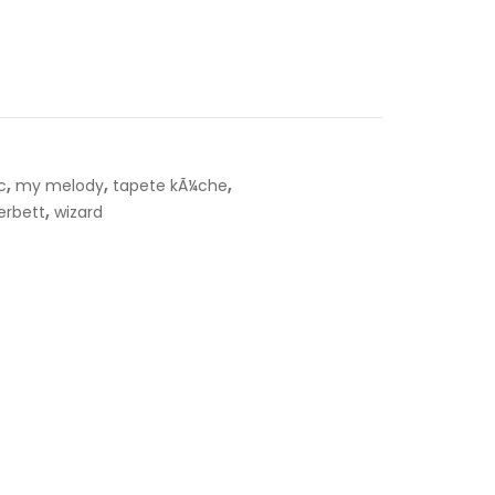
,
,
,
c
my melody
tapete kÃ¼che
,
erbett
wizard