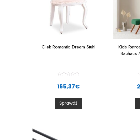
Cilek Romantic Dream Stuhl
Kids Retro
Bauhaus 
R
a
165,37
€
t
t
e
d
0
Sprawdź
o
u
t
t
o
f
f
5