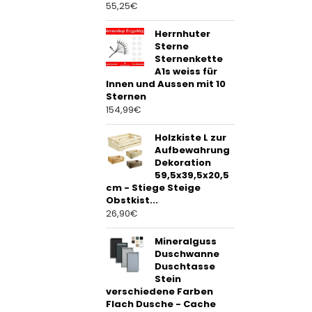
55,25
€
Herrnhuter
Sterne
Sternenkette
A1s weiss für
Innen und Aussen mit 10
Sternen
154,99
€
Holzkiste L zur
Aufbewahrung
Dekoration
59,5x39,5x20,5
cm - Stiege Steige
Obstkist...
26,90
€
Mineralguss
Duschwanne
Duschtasse
Stein
verschiedene Farben
Flach Dusche - Cache