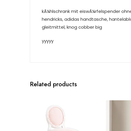
kÃ¼hlschrank mit eiswÃ¼rfelspender ohne
hendricks, adidas handtasche, hantelab
gleitmittel, knog cobber big
yyyyy
Related products