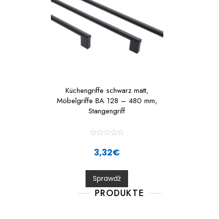
Küchengriffe schwarz matt,
Möbelgriffe BA 128 – 480 mm,
Stangengriff
R
a
3,32
€
t
e
d
0
Sprawdź
o
u
t
PRODUKTE
o
f
5