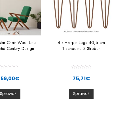
star Chair Wool Line
4 x Hairpin Legs 40,6 cm
Mid Century Design
Tischbeine 3 Streben
R
R
a
a
259,00
€
75,71
€
t
e
e
d
d
0
0
Sprawdź
Sprawdź
o
o
u
u
t
o
o
f
5
5