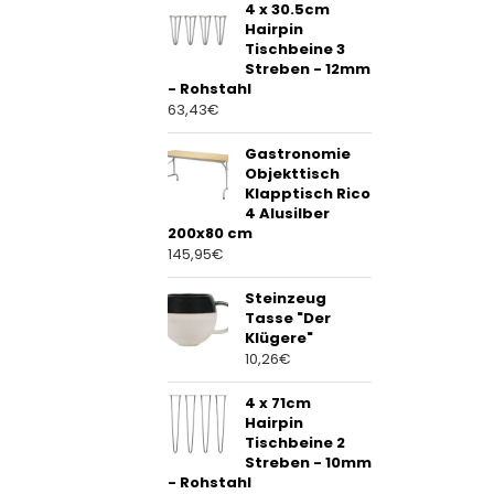
4 x 30.5cm
Hairpin
Tischbeine 3
Streben - 12mm
- Rohstahl
63,43
€
Gastronomie
Objekttisch
Klapptisch Rico
4 Alusilber
200x80 cm
145,95
€
Steinzeug
Tasse "Der
Klügere"
10,26
€
4 x 71cm
Hairpin
Tischbeine 2
Streben - 10mm
- Rohstahl