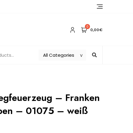
0
0,00€
egfeuerzeug – Franken
en – 01075 – weiß