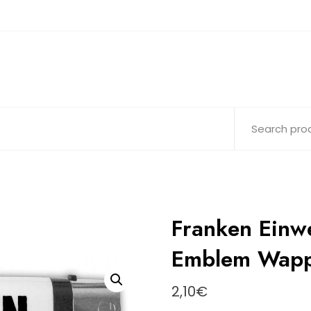
Franken Einw
Emblem Wapp
2,10
€