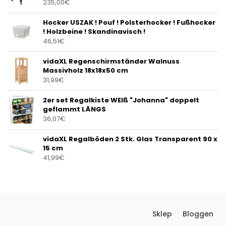
235,00
€
Hocker USZAK ! Pouf ! Polsterhocker ! Fußhocker
! Holzbeine ! Skandinavisch !
46,51
€
vidaXL Regenschirmständer Walnuss
Massivholz 18x18x50 cm
31,99
€
2er set Regalkiste WEIß "Johanna" doppelt
geflammt LÄNGS
36,07
€
vidaXL Regalböden 2 Stk. Glas Transparent 90 x
15 cm
41,99
€
Sklep
Bloggen