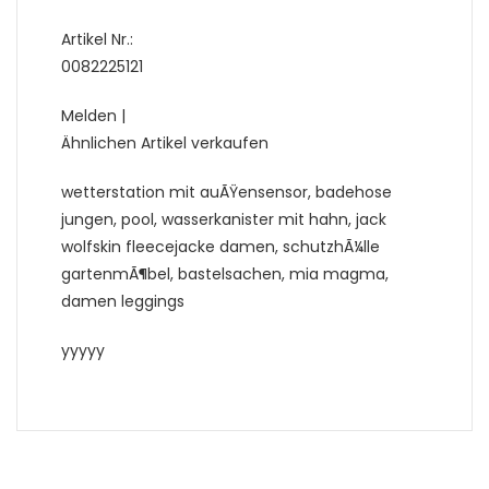
Artikel Nr.:
0082225121
Melden |
Ähnlichen Artikel verkaufen
wetterstation mit auÃŸensensor, badehose
jungen, pool, wasserkanister mit hahn, jack
wolfskin fleecejacke damen, schutzhÃ¼lle
gartenmÃ¶bel, bastelsachen, mia magma,
damen leggings
yyyyy