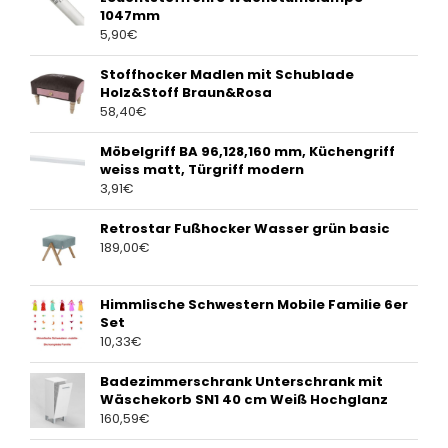
1047mm
5,90
€
Stoffhocker Madlen mit Schublade
Holz&Stoff Braun&Rosa
58,40
€
Möbelgriff BA 96,128,160 mm, Küchengriff
weiss matt, Türgriff modern
3,91
€
Retrostar Fußhocker Wasser grün basic
189,00
€
Himmlische Schwestern Mobile Familie 6er
Set
10,33
€
Badezimmerschrank Unterschrank mit
Wäschekorb SN1 40 cm Weiß Hochglanz
160,59
€