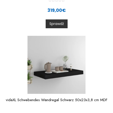
R
a
319,00
€
t
e
d
0
Sprawdź
o
u
t
o
f
5
vidaXL Schwebendes Wandregal Schwarz 50x23x3,8 cm MDF