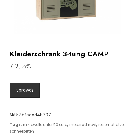
Kleiderschrank 3-türig CAMP
712,15
€
Sprawdź
SKU:
3bfeecd4b707
Tags:
,
,
,
mikrowelle unter 50 euro
motorrad navi
reisematratze
schneeketten