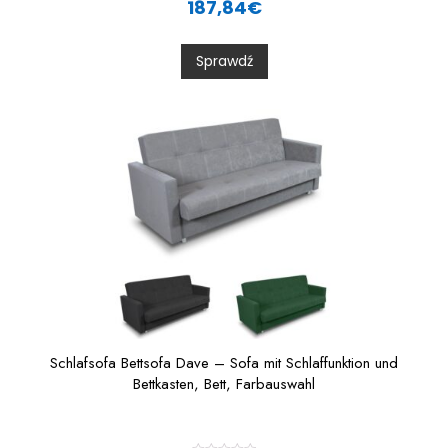
187,84
€
t
e
d
0
Sprawdź
o
u
t
o
f
5
Schlafsofa Bettsofa Dave – Sofa mit Schlaffunktion und
Bettkasten, Bett, Farbauswahl