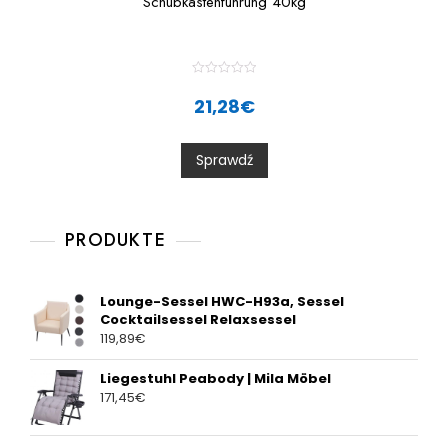
Schubkastenführung 40kg
R
a
21,28
€
t
e
d
0
Sprawdź
o
u
t
o
f
5
PRODUKTE
Lounge-Sessel HWC-H93a, Sessel
Cocktailsessel Relaxsessel
119,89
€
Liegestuhl Peabody | Mila Möbel
171,45
€