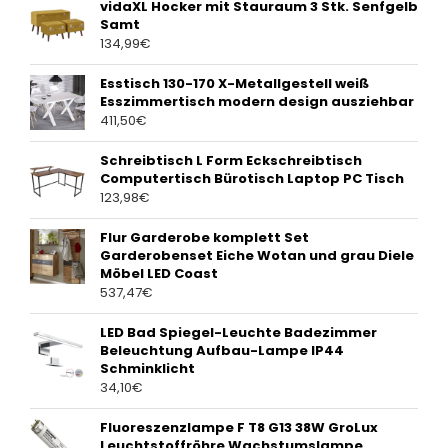
vidaXL Hocker mit Stauraum 3 Stk. Senfgelb
Samt
134,99
€
Esstisch 130-170 X-Metallgestell weiß
Esszimmertisch modern design ausziehbar
411,50
€
Schreibtisch L Form Eckschreibtisch
Computertisch Bürotisch Laptop PC Tisch
123,98
€
Flur Garderobe komplett Set
Garderobenset Eiche Wotan und grau Diele
Möbel LED Coast
537,47
€
LED Bad Spiegel-Leuchte Badezimmer
Beleuchtung Aufbau-Lampe IP44
Schminklicht
34,10
€
Fluoreszenzlampe F T8 G13 38W GroLux
Leuchtstoffröhre Wachstumslampe