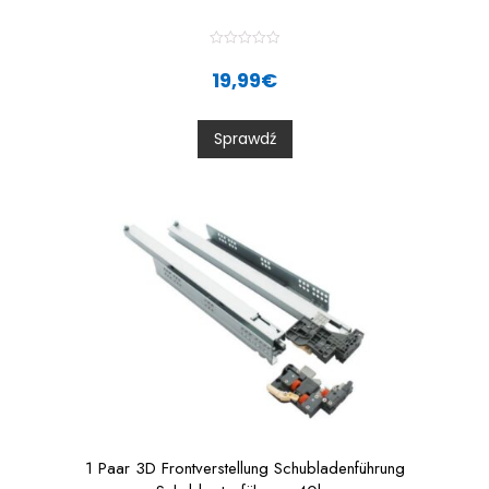
R
a
19,99
€
t
e
d
0
Sprawdź
o
u
t
o
f
5
1 Paar 3D Frontverstellung Schubladenführung