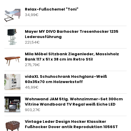
Relax-Fußschemel "Toni"
34,99
€
Mayer MY DIVO Barhocker Tresenhocker 1235
Lederausführung
221,54
€
Mila Möbel Sitzbank Ziegenleder, Massivholz
Bank 117 x 51 x 38 cm im Retro Stil
275,79
€
vidaXL Schuhschrank Hochglanz-Weiß
60x35x70 cm Holzwerkstoff
46,99
€
Wohnwand JAM 5tlg. Wohnzimmer-Set 300cm
Vitrine Wandboard TV Regal weiß Eiche LED
903,27
€
Vintage Leder Design Hocker Klassiker
Fußhocker Dover antik Reproduktion 1056ST