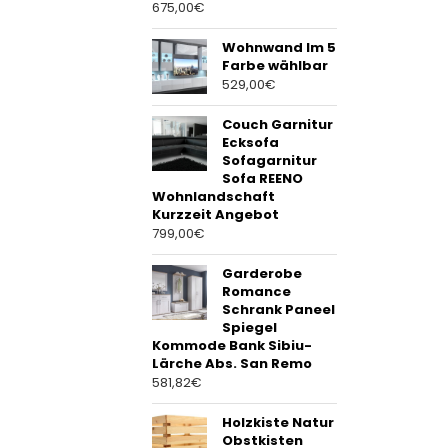
675,00
€
Wohnwand Im 5
Farbe wählbar
529,00
€
Couch Garnitur
Ecksofa
Sofagarnitur
Sofa REENO
Wohnlandschaft
Kurzzeit Angebot
799,00
€
Garderobe
Romance
Schrank Paneel
Spiegel
Kommode Bank Sibiu-
Lärche Abs. San Remo
581,82
€
Holzkiste Natur
Obstkisten