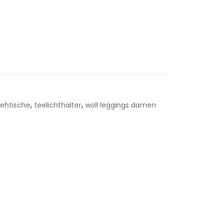
,
,
tehtische
teelichthalter
woll leggings damen