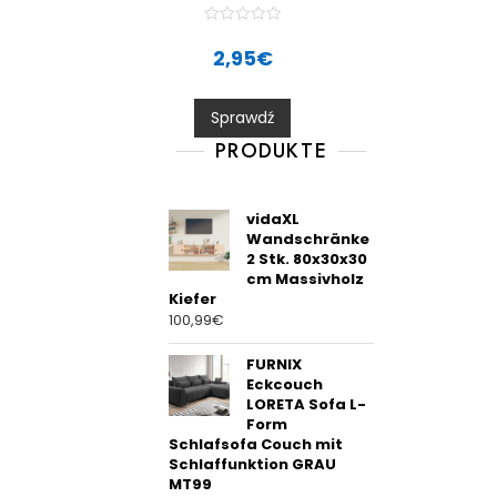
R
a
2,95
€
t
e
d
0
Sprawdź
o
u
t
PRODUKTE
o
f
5
vidaXL
Wandschränke
2 Stk. 80x30x30
cm Massivholz
Kiefer
100,99
€
FURNIX
Eckcouch
LORETA Sofa L-
Form
Schlafsofa Couch mit
Schlaffunktion GRAU
MT99