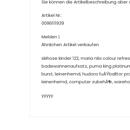
Sie können die Artikelbeschreibung aber du
Artikel Nr.:
0096111939
Melden |
Ähnlichen Artikel verkaufen
skihose kinder 122, maria nila colour refre
badewannenaufsatz, puma king platinum
burst, leinenhemd, hudora fuÃŸballtor pro
leinenhemd, computer zubehÃ¶r, ware
yyyyy