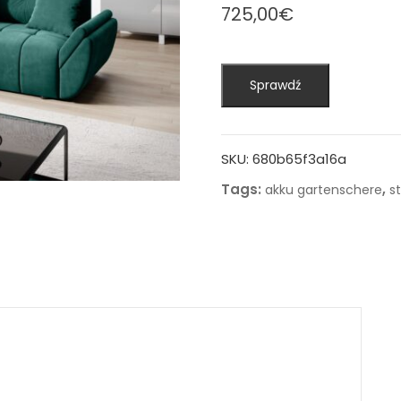
725,00
€
Sprawdź
SKU:
680b65f3a16a
Tags:
,
akku gartenschere
s