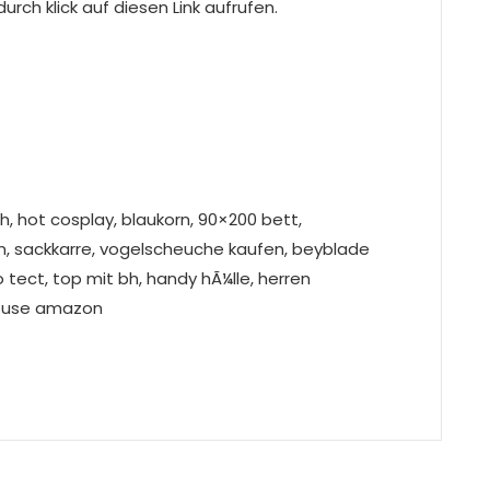
rch klick auf diesen Link aufrufen.
sh, hot cosplay, blaukorn, 90×200 bett,
, sackkarre, vogelscheuche kaufen, beyblade
 tect, top mit bh, handy hÃ¼lle, herren
house amazon