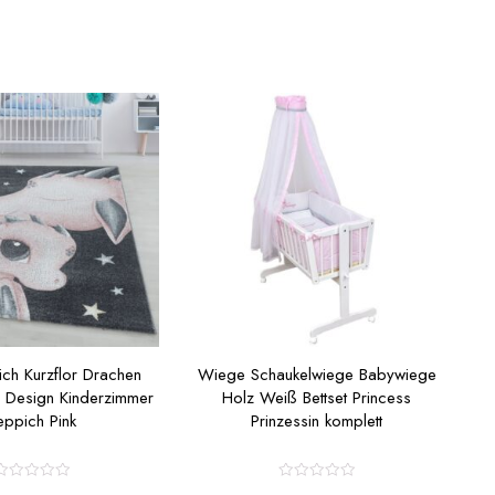
ich Kurzflor Drachen
Wiege Schaukelwiege Babywiege
r Design Kinderzimmer
Holz Weiß Bettset Princess
eppich Pink
Prinzessin komplett
R
R