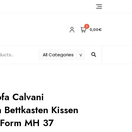
0
0,00€
fa Calvani
n Bettkasten Kissen
-Form MH 37