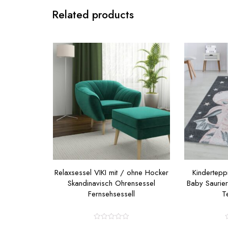
Related products
Relaxsessel VIKI mit / ohne Hocker
Kindertepp
Skandinavisch Ohrensessel
Baby Saurie
Fernsehsessell
T
R