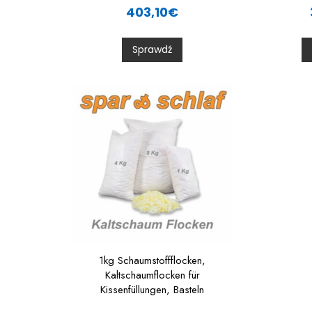
a
403,10
€
t
t
e
d
0
Sprawdź
o
u
t
t
o
f
f
5
1kg Schaumstoffflocken,
Kaltschaumflocken für
Kissenfüllungen, Basteln