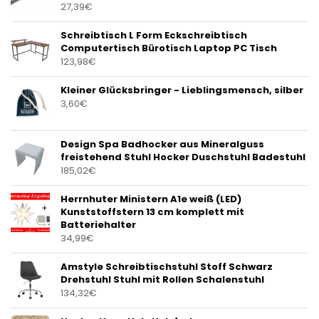
27,39
€
Schreibtisch L Form Eckschreibtisch
Computertisch Bürotisch Laptop PC Tisch
123,98
€
Kleiner Glücksbringer - Lieblingsmensch, silber
3,60
€
Design Spa Badhocker aus Mineralguss
freistehend Stuhl Hocker Duschstuhl Badestuhl
185,02
€
Herrnhuter Ministern A1e weiß (LED)
Kunststoffstern 13 cm komplett mit
Batteriehalter
34,99
€
Amstyle Schreibtischstuhl Stoff Schwarz
Drehstuhl Stuhl mit Rollen Schalenstuhl
134,32
€