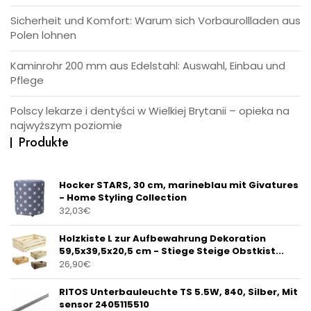
Sicherheit und Komfort: Warum sich Vorbaurollladen aus
Polen lohnen
Kaminrohr 200 mm aus Edelstahl: Auswahl, Einbau und
Pflege
Polscy lekarze i dentyści w Wielkiej Brytanii – opieka na
najwyższym poziomie
Produkte
Hocker STARS, 30 cm, marineblau mit Givatures
- Home Styling Collection
32,03
€
Holzkiste L zur Aufbewahrung Dekoration
59,5x39,5x20,5 cm - Stiege Steige Obstkist...
26,90
€
RITOS Unterbauleuchte TS 5.5W, 840, Silber, Mit
sensor 2405115510