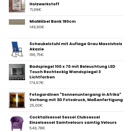
Holzwerkstoff
71,99
€
MiaMöbel Bank 180cm
149,90
€
Schaukelstuhl mit Auflage Grau Massivholz
Akazie
196,75
€
Badspiegel 100 x 70 mit Beleuchtung LED
Touch Rechteckig Wandspiegel 3
Lichtfarben
174,67
€
Fotogardinen "Sonnenuntergang in Afrika"
Vorhang mit 3D Fotodruck, Maßanfertigung
25,00
€
Cocktailsessel Sessel Clubsessel
Einzelsessel Samtvelours samtig Velours
546,78
€