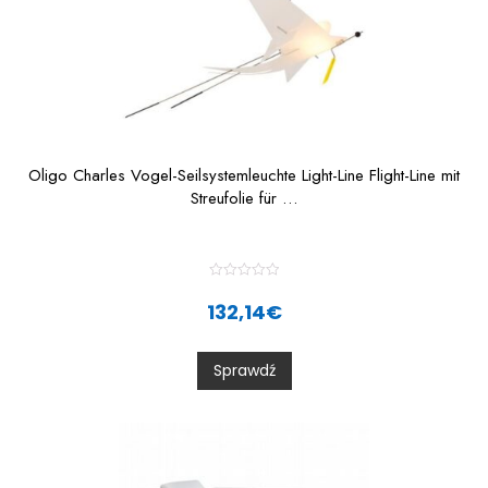
Oligo Charles Vogel-Seilsystemleuchte Light-Line Flight-Line mit
Streufolie für …
R
a
132,14
€
t
e
d
0
Sprawdź
o
u
t
o
f
5