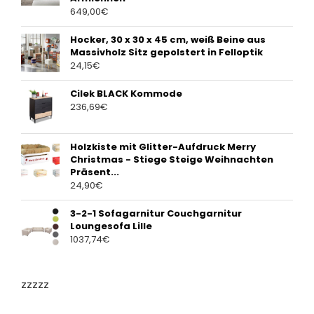
649,00
€
Hocker, 30 x 30 x 45 cm, weiß Beine aus
Massivholz Sitz gepolstert in Felloptik
24,15
€
Cilek BLACK Kommode
236,69
€
Holzkiste mit Glitter-Aufdruck Merry
Christmas - Stiege Steige Weihnachten
Präsent...
24,90
€
3-2-1 Sofagarnitur Couchgarnitur
Loungesofa Lille
1037,74
€
zzzzz