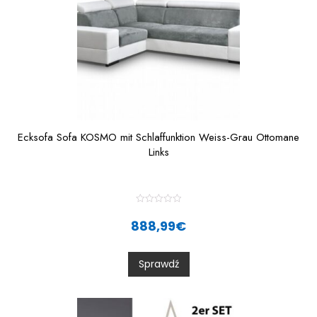
Ecksofa Sofa KOSMO mit Schlaffunktion Weiss-Grau Ottomane
Links
R
a
888,99
€
t
e
d
0
Sprawdź
o
u
t
o
f
5