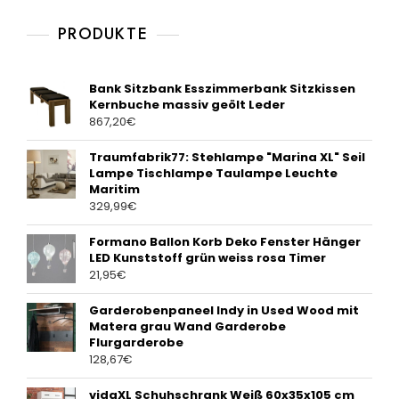
f
5
PRODUKTE
Bank Sitzbank Esszimmerbank Sitzkissen
Kernbuche massiv geölt Leder
867,20
€
Traumfabrik77: Stehlampe "Marina XL" Seil
Lampe Tischlampe Taulampe Leuchte
Maritim
329,99
€
Formano Ballon Korb Deko Fenster Hänger
LED Kunststoff grün weiss rosa Timer
21,95
€
Garderobenpaneel Indy in Used Wood mit
Matera grau Wand Garderobe
Flurgarderobe
128,67
€
vidaXL Schuhschrank Weiß 60x35x105 cm