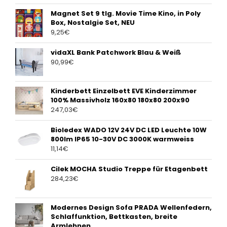
Magnet Set 9 tlg. Movie Time Kino, in Poly
Box, Nostalgie Set, NEU
9,25
€
vidaXL Bank Patchwork Blau & Weiß
90,99
€
Kinderbett Einzelbett EVE Kinderzimmer
100% Massivholz 160x80 180x80 200x90
247,03
€
Bioledex WADO 12V 24V DC LED Leuchte 10W
800lm IP65 10-30V DC 3000K warmweiss
11,14
€
Cilek MOCHA Studio Treppe für Etagenbett
284,23
€
Modernes Design Sofa PRADA Wellenfedern,
Schlaffunktion, Bettkasten, breite
Armlehnen