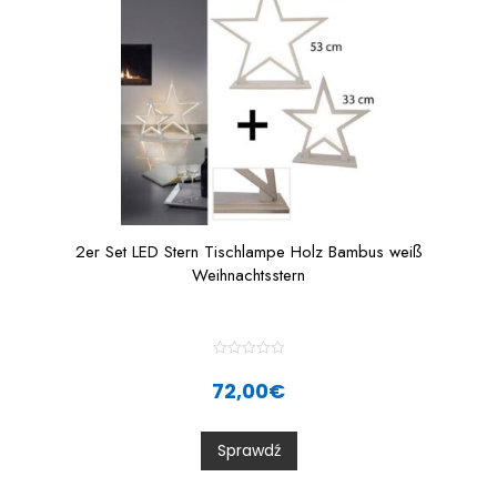
2er Set LED Stern Tischlampe Holz Bambus weiß
Weihnachtsstern
R
a
72,00
€
t
e
d
0
Sprawdź
o
u
t
o