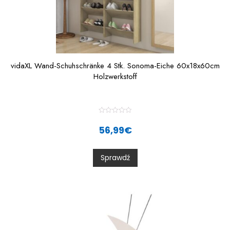
vidaXL Wand-Schuhschränke 4 Stk. Sonoma-Eiche 60x18x60cm
Holzwerkstoff
R
a
56,99
€
t
e
d
0
Sprawdź
o
u
t
o
f
5