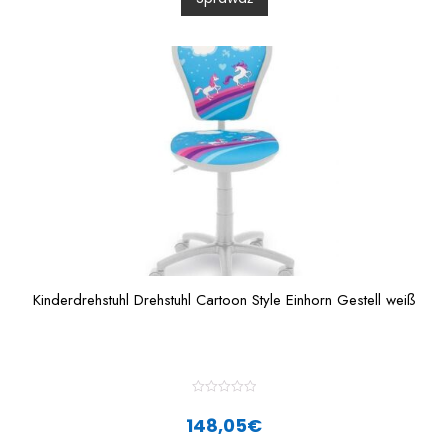
u
t
o
f
5
Kinderdrehstuhl Drehstuhl Cartoon Style Einhorn Gestell weiß
R
a
148,05
€
t
e