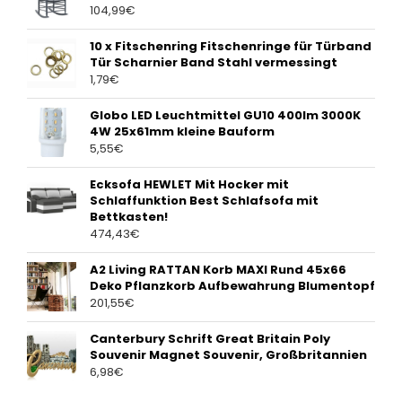
104,99
€
10 x Fitschenring Fitschenringe für Türband
Tür Scharnier Band Stahl vermessingt
1,79
€
Globo LED Leuchtmittel GU10 400lm 3000K
4W 25x61mm kleine Bauform
5,55
€
Ecksofa HEWLET Mit Hocker mit
Schlaffunktion Best Schlafsofa mit
Bettkasten!
474,43
€
A2 Living RATTAN Korb MAXI Rund 45x66
Deko Pflanzkorb Aufbewahrung Blumentopf
201,55
€
Canterbury Schrift Great Britain Poly
Souvenir Magnet Souvenir, Großbritannien
6,98
€