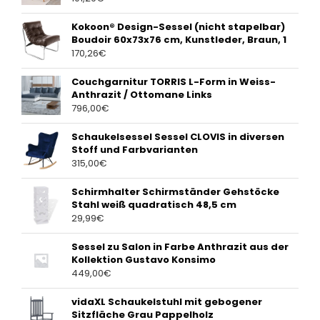
Kokoon® Design-Sessel (nicht stapelbar)
Boudoir 60x73x76 cm, Kunstleder, Braun, 1
170,26
€
Couchgarnitur TORRIS L-Form in Weiss-
Anthrazit / Ottomane Links
796,00
€
Schaukelsessel Sessel CLOVIS in diversen
Stoff und Farbvarianten
315,00
€
Schirmhalter Schirmständer Gehstöcke
Stahl weiß quadratisch 48,5 cm
29,99
€
Sessel zu Salon in Farbe Anthrazit aus der
Kollektion Gustavo Konsimo
449,00
€
vidaXL Schaukelstuhl mit gebogener
Sitzfläche Grau Pappelholz