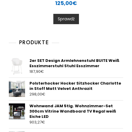
a
125,00
€
t
e
d
0
Sprawdź
o
u
t
o
f
5
PRODUKTE
2er SET Design Armlehnenstuhl BUITE Weiß
Esszimmerstuhl Stuhl Esszimmer
187,90
€
Polsterhocker Hocker Sitzhocker Charlotte
in Stoff Matt Velvet Anthrazit
298,00
€
Wohnwand JAM 5tlg. Wohnzimmer-Set
300cm Vitrine Wandboard TV Regal weiß
Eiche LED
903,27
€