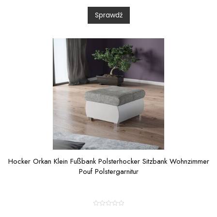
d
0
Sprawdź
o
u
t
o
f
5
Hocker Orkan Klein Fußbank Polsterhocker Sitzbank Wohnzimmer
Pouf Polstergarnitur
R