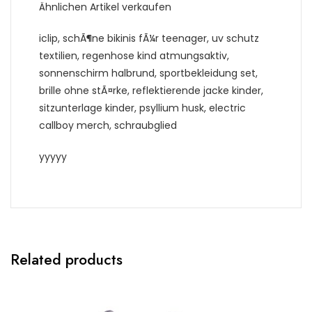
Ähnlichen Artikel verkaufen
iclip, schÃ¶ne bikinis fÃ¼r teenager, uv schutz
textilien, regenhose kind atmungsaktiv,
sonnenschirm halbrund, sportbekleidung set,
brille ohne stÃ¤rke, reflektierende jacke kinder,
sitzunterlage kinder, psyllium husk, electric
callboy merch, schraubglied
yyyyy
Related products