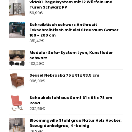
vidaXL Regalsystem mit 12 Würfeln und
Türen Schwarz PP
59,99
€
Schreibtisch schwarz Anthrazit
Eckschreibtisch mit viel Stauraum Gamer
160 - 200 cm
351,42
€
Modular Sofa-System Lyon, Kunstleder
schwarz
132,29
€
Sessel Nebraska 75 x 81 x 83,5 cm
996,09
€
Schaukelstuhl aus Samt 61 x 98 x 78 cm
Rosa
232,56
€
Bloomingville Stuhl grau Natur Holz Hocker,
Bezug dunkelgrau, 4-beinig
101,29
€