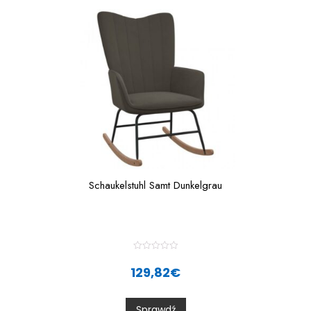
f
5
Schaukelstuhl Samt Dunkelgrau
R
a
129,82
€
t
e
d
0
Sprawdź
o