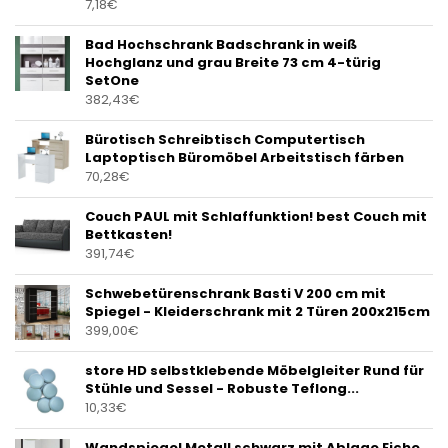
7,18
€
Bad Hochschrank Badschrank in weiß
Hochglanz und grau Breite 73 cm 4-türig
SetOne
382,43
€
Bürotisch Schreibtisch Computertisch
Laptoptisch Büromöbel Arbeitstisch färben
70,28
€
Couch PAUL mit Schlaffunktion! best Couch mit
Bettkasten!
391,74
€
Schwebetürenschrank Basti V 200 cm mit
Spiegel - Kleiderschrank mit 2 Türen 200x215cm
399,00
€
store HD selbstklebende Möbelgleiter Rund für
Stühle und Sessel - Robuste Teflong...
10,33
€
Wandspiegel Metall schwarz mit Ablage Eiche