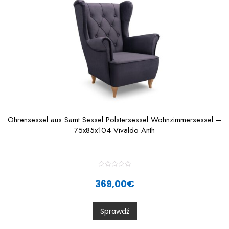
Ohrensessel aus Samt Sessel Polstersessel Wohnzimmersessel –
75x85x104 Vivaldo Anth
R
a
369,00
€
t
e
d
0
Sprawdź
o
u
t
o