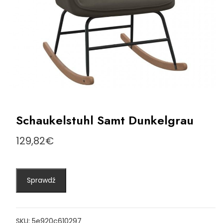
Schaukelstuhl Samt Dunkelgrau
129,82
€
Sprawdź
SKU:
5e920c610297