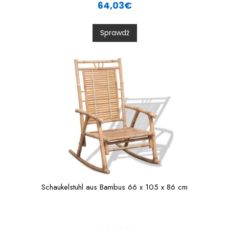
a
64,03
€
t
e
d
0
Sprawdź
o
u
t
o
f
5
Schaukelstuhl aus Bambus 66 x 105 x 86 cm