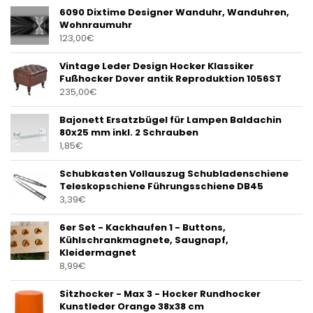
6090 Dixtime Designer Wanduhr, Wanduhren,
Wohnraumuhr
123,00
€
Vintage Leder Design Hocker Klassiker
Fußhocker Dover antik Reproduktion 1056ST
235,00
€
Bajonett Ersatzbügel für Lampen Baldachin
80x25 mm inkl. 2 Schrauben
1,85
€
Schubkasten Vollauszug Schubladenschiene
Teleskopschiene Führungsschiene DB45
3,39
€
6er Set - Kackhaufen 1 - Buttons,
Kühlschrankmagnete, Saugnapf,
Kleidermagnet
8,99
€
Sitzhocker - Max 3 - Hocker Rundhocker
Kunstleder Orange 38x38 cm