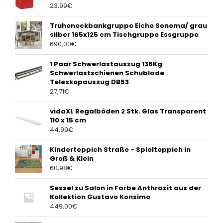
23,99
€
Truheneckbankgruppe Eiche Sonoma/ grau
silber 165x125 cm Tischgruppe Essgruppe
690,00
€
1 Paar Schwerlastauszug 136Kg
Schwerlastschienen Schublade
Teleskopauszug DB53
27,71
€
vidaXL Regalböden 2 Stk. Glas Transparent
110 x 15 cm
44,99
€
Kinderteppich Straße - Spielteppich in
Groß & Klein
60,98
€
Sessel zu Salon in Farbe Anthrazit aus der
Kollektion Gustavo Konsimo
449,00
€