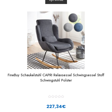
u
t
o
f
5
FineBuy Schaukelstuhl CAPRI Relaxsessel Schwingsessel Stoff
Schwingstuhl Polster
R
a
227,34
€
t
e