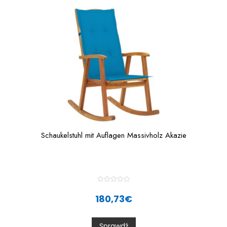
Schaukelstuhl mit Auflagen Massivholz Akazie
R
a
180,73
€
t
e
d
0
Sprawdź
o