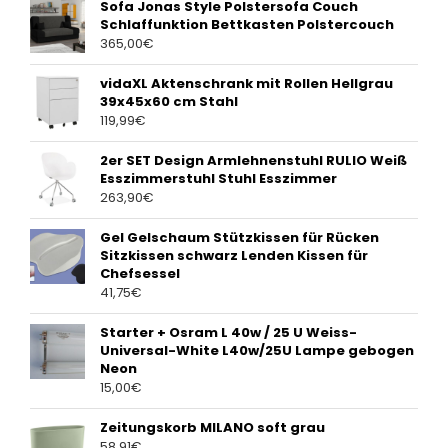
Sofa Jonas Style Polstersofa Couch
Schlaffunktion Bettkasten Polstercouch
365,00
€
vidaXL Aktenschrank mit Rollen Hellgrau
39x45x60 cm Stahl
119,99
€
2er SET Design Armlehnenstuhl RULIO Weiß
Esszimmerstuhl Stuhl Esszimmer
263,90
€
Gel Gelschaum Stützkissen für Rücken
Sitzkissen schwarz Lenden Kissen für
Chefsessel
41,75
€
Starter + Osram L 40w / 25 U Weiss-
Universal-White L40w/25U Lampe gebogen
Neon
15,00
€
Zeitungskorb MILANO soft grau
58,91
€