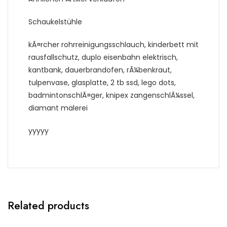
Schaukelstühle
kÃ¤rcher rohrreinigungsschlauch, kinderbett mit
rausfallschutz, duplo eisenbahn elektrisch,
kantbank, dauerbrandofen, rÃ¼benkraut,
tulpenvase, glasplatte, 2 tb ssd, lego dots,
badmintonschlÃ¤ger, knipex zangenschlÃ¼ssel,
diamant malerei
yyyyy
Related products