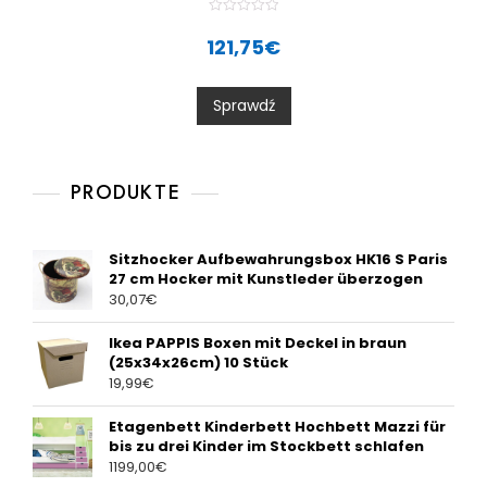
R
a
121,75
€
t
e
d
0
Sprawdź
o
u
t
o
f
5
PRODUKTE
Sitzhocker Aufbewahrungsbox HK16 S Paris
27 cm Hocker mit Kunstleder überzogen
30,07
€
Ikea PAPPIS Boxen mit Deckel in braun
(25x34x26cm) 10 Stück
19,99
€
Etagenbett Kinderbett Hochbett Mazzi für
bis zu drei Kinder im Stockbett schlafen
1199,00
€