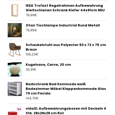
IKEA Trofast Regalrahmen Aufbewahrung
Gleitschienen Schrank Kiefer 44x91cm NEU
79,99
€
Otan Tischlampe Industrial Rund Metall
79,95
€
Schaukelstuhl aus Polyester 53 x 72 x 75 cm
Braun
106,23
€
Kugelvase, Carve, 20 cm
30,91
€
Badschrank Bad Kommode weiß
Badezimmer Möbel Klappenkommode Glas
70 cm Florida
144,70
€
vidaXL Aufbewahrungsboxen mit Deckeln 4
Stk. 28x28x28 cm Rot