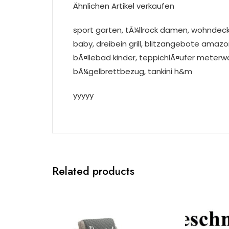
Ähnlichen Artikel verkaufen
sport garten, tÃ¼llrock damen, wohndeck
baby, dreibein grill, blitzangebote amazo
bÃ¤llebad kinder, teppichlÃ¤ufer meterw
bÃ¼gelbrettbezug, tankini h&m
yyyyy
Related products