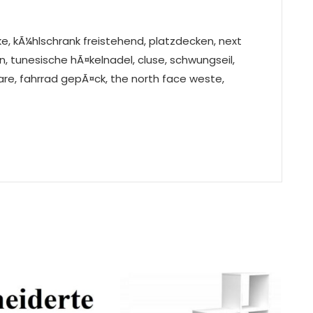
e, kÃ¼hlschrank freistehend, platzdecken, next
n, tunesische hÃ¤kelnadel, cluse, schwungseil,
are, fahrrad gepÃ¤ck, the north face weste,