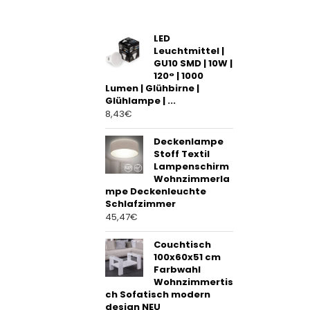
f
5
LED
Leuchtmittel |
GU10 SMD | 10W |
120° | 1000
Lumen | Glühbirne |
Glühlampe | ...
8,43
€
Deckenlampe
Stoff Textil
Lampenschirm
Wohnzimmerla
mpe Deckenleuchte
Schlafzimmer
45,47
€
Couchtisch
100x60x51 cm
Farbwahl
Wohnzimmertis
ch Sofatisch modern
design NEU