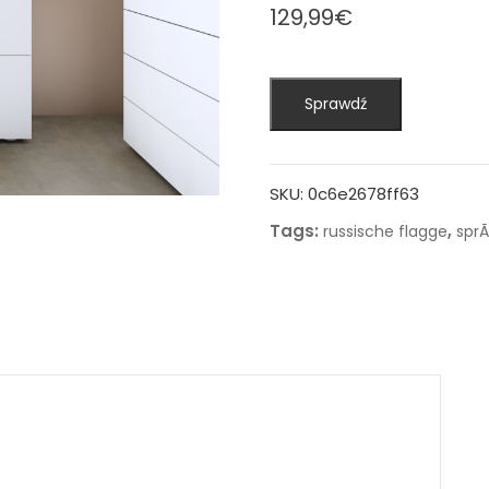
129,99
€
Sprawdź
SKU:
0c6e2678ff63
Tags:
,
russische flagge
spr