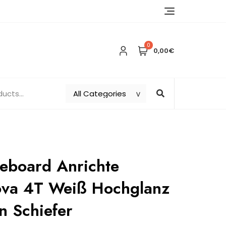
0
0,00€
eboard Anrichte
ova 4T Weiß Hochglanz
n Schiefer