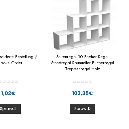
iderte Bestellung /
Stufenregal 10 Fächer Regal
spoke Order
Standregal Raumteiler Bücherregal
Treppenregal Holz
R
R
a
a
1,02
€
103,35
€
t
e
e
d
d
0
0
Sprawdź
Sprawdź
o
o
u
u
t
o
o
f
5
5