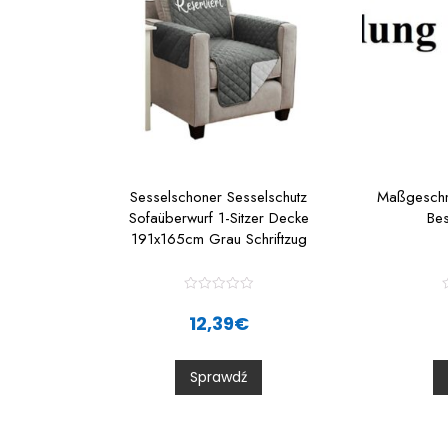
Sesselschoner Sesselschutz
Maßgeschne
Sofaüberwurf 1-Sitzer Decke
Be
191x165cm Grau Schriftzug
R
a
12,39
€
t
t
e
d
0
Sprawdź
o
u
t
t
o
f
f
5