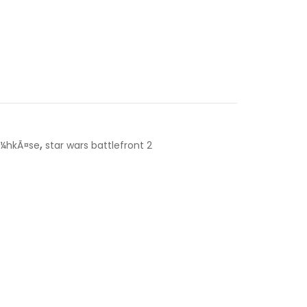
,
Ã¼hkÃ¤se
star wars battlefront 2