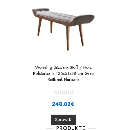
Wohnling Sitzbank Stoff / Holz
Polsterbank 125x51x38 cm Grau
Bettbank Flurbank
R
a
248,02
€
t
e
d
0
Sprawdź
o
u
t
PRODUKTE
o