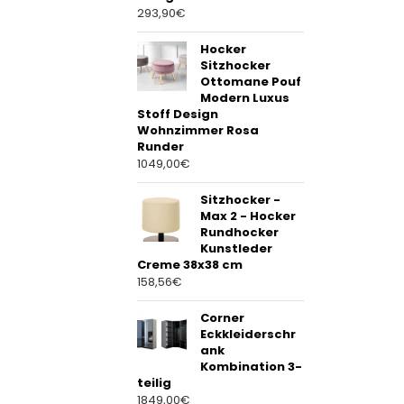
293,90
€
Hocker
Sitzhocker
Ottomane Pouf
Modern Luxus
Stoff Design
Wohnzimmer Rosa
Runder
1049,00
€
Sitzhocker -
Max 2 - Hocker
Rundhocker
Kunstleder
Creme 38x38 cm
158,56
€
Corner
Eckkleiderschr
ank
Kombination 3-
teilig
1849,00
€