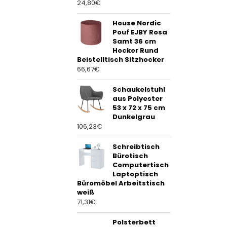
24,80
€
House Nordic
Pouf EJBY Rosa
Samt 36 cm
Hocker Rund
Beistelltisch Sitzhocker
66,67
€
Schaukelstuhl
aus Polyester
53 x 72 x 75 cm
Dunkelgrau
106,23
€
Schreibtisch
Bürotisch
Computertisch
Laptoptisch
Büromöbel Arbeitstisch
weiß
71,31
€
Polsterbett