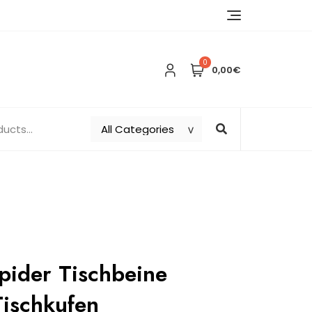
0
0,00€
Spider Tischbeine
Tischkufen