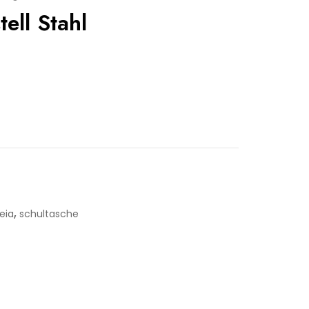
ell Stahl
,
leia
schultasche