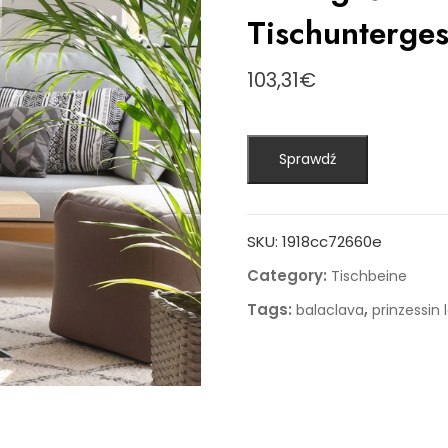
Tischuntergest
103,31
€
Sprawdź
SKU:
1918cc72660e
Category:
Tischbeine
Tags:
,
balaclava
prinzessin 