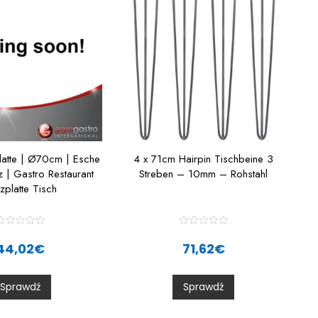
platte | Ø70cm | Esche
4 x 71cm Hairpin Tischbeine 3
 | Gastro Restaurant
Streben – 10mm – Rohstahl
zplatte Tisch
R
R
a
a
44,02
€
71,62
€
t
e
e
d
d
0
0
Sprawdź
Sprawdź
o
o
u
u
t
o
o