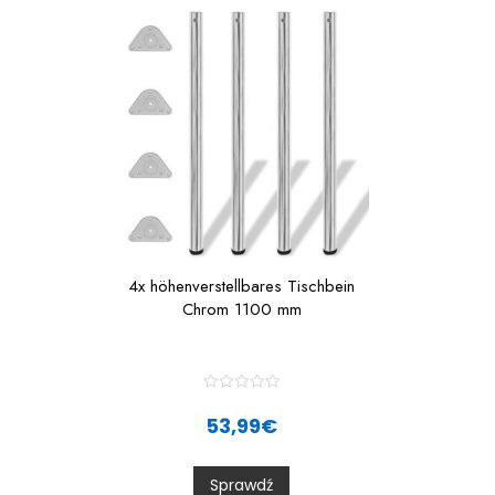
f
f
5
4x höhenverstellbares Tischbein
Chrom 1100 mm
R
a
53,99
€
t
e
d
0
Sprawdź
o
u