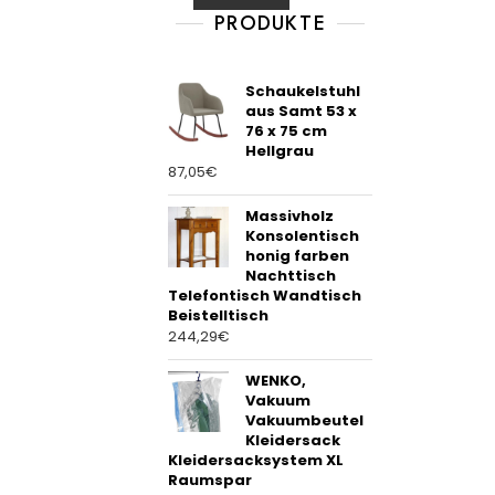
t
PRODUKTE
o
f
5
Schaukelstuhl
aus Samt 53 x
76 x 75 cm
Hellgrau
87,05
€
Massivholz
Konsolentisch
honig farben
Nachttisch
Telefontisch Wandtisch
Beistelltisch
244,29
€
WENKO,
Vakuum
Vakuumbeutel
Kleidersack
Kleidersacksystem XL
Raumspar