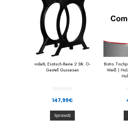
vidaXL Esstisch-Beine 2 Stk. O-
Bistro Tisch
Gestell Gusseisen
Weiß | Holz
Hol
R
a
147,99
€
t
t
e
d
0
Sprawdź
o
u
t
t
o