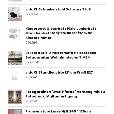
vidaXL Schaukelstuhl Schwarz Stoff
122,99
€
Kinderbett Gitterbett Pixie Juniorbett
Mädchenbett 160/180x80 180/200x90
Kinderzimmer
276,18
€
Ecksofa Kris U Polstersofa Polsterecke
Sofagarnitur Wohnlandschaft M24
699,00
€
vidaXL Standleuchte 121 cm Weiß E27
28,99
€
Fotogardinen "Zwei Pferde" Vorhang mit 3D
Fotodruck, Maßanfertigung
25,00
€
Fransenstore Luise H/ B 245 * 135cm