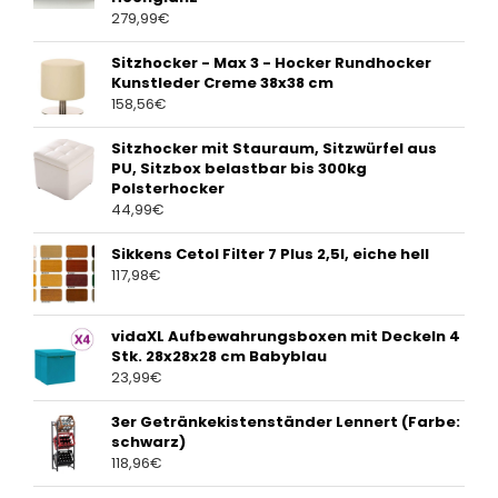
279,99
€
Sitzhocker - Max 3 - Hocker Rundhocker
Kunstleder Creme 38x38 cm
158,56
€
Sitzhocker mit Stauraum, Sitzwürfel aus
PU, Sitzbox belastbar bis 300kg
Polsterhocker
44,99
€
Sikkens Cetol Filter 7 Plus 2,5l, eiche hell
117,98
€
vidaXL Aufbewahrungsboxen mit Deckeln 4
Stk. 28x28x28 cm Babyblau
23,99
€
3er Getränkekistenständer Lennert (Farbe:
schwarz)
118,96
€