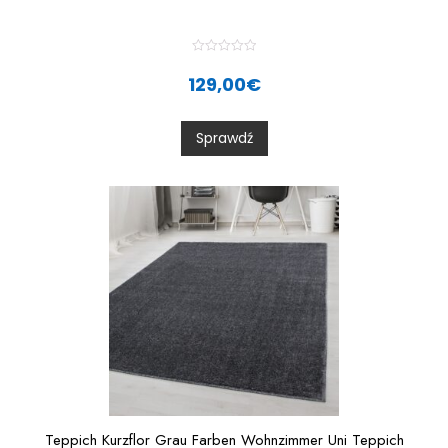
R
a
129,00
€
t
e
d
0
Sprawdź
o
u
t
o
f
5
Teppich Kurzflor Grau Farben Wohnzimmer Uni Teppich