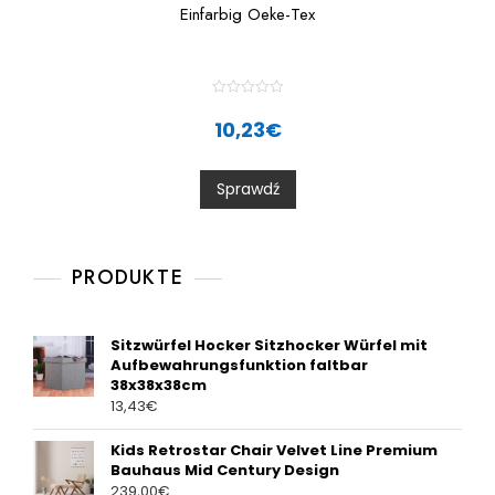
Einfarbig Oeke-Tex
R
a
10,23
€
t
e
d
0
Sprawdź
o
u
t
o
f
5
PRODUKTE
Sitzwürfel Hocker Sitzhocker Würfel mit
Aufbewahrungsfunktion faltbar
38x38x38cm
13,43
€
Kids Retrostar Chair Velvet Line Premium
Bauhaus Mid Century Design
239,00
€