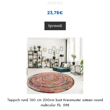
R
a
23,76
€
t
e
d
0
Sprawdź
o
u
t
o
f
5
Teppich rund 160 cm 200cm bunt Kreismuster sixteen round
multicolor Fb. 598