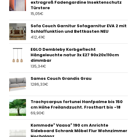
extragroß Fadengardine Insektenschutz
Türstore
15,05
€
Sofa Couch Garnitur Sofagarnitur EVA 2 mit
Schlaffunktion und Bettkasten NEU
412,41
€
EGLO Dembleby Korbgeflecht
Hängeleuchte natur 3x E27 90x20x110cm
dimmbar
135,34
€
Samos Couch Grandis Grau
1286,33
€
Trachycarpus fortunei Hanfpalme bis 150
cm Höhe Freilandzucht. Frosthart bis -18
69,90
€
Kommode" Vaasa" 190 cm Anrichte
Sideboard Schrank Möbel Flur Wohnzimmer
Hochglanz