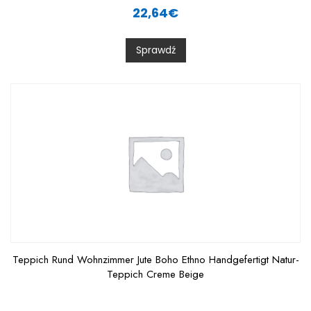
a
22,64
€
t
e
d
0
Sprawdź
o
u
t
o
f
5
Teppich Rund Wohnzimmer Jute Boho Ethno Handgefertigt Natur-
Teppich Creme Beige