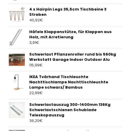
4 x Hairpin Legs 35,5cm Tischbeine 3
Streben
40,92
€
Häfele Klappenstütze, für Klappen aus
Holz, mit Arretierung
3,91
€
Schwerlast Pflanzenroller rund bis 560kg
Werkstatt Garage Indoor Outdoor Alu
115,99
€
IKEA Tvärhand Tischleuchte
Nachttischlampe Nachttischleuchte
Lampe schwarz/ Bambus
22,99
€
Schwerlastauszug 300-1400mm 136Kg
Schwerlastschienen Schublade
Teleskopauszug
36,20
€