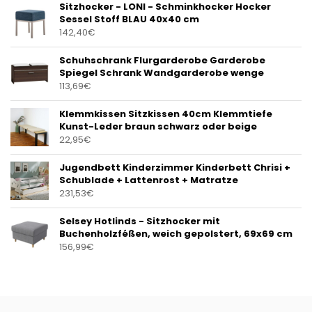
Sitzhocker - LONI - Schminkhocker Hocker
Sessel Stoff BLAU 40x40 cm
142,40
€
Schuhschrank Flurgarderobe Garderobe
Spiegel Schrank Wandgarderobe wenge
113,69
€
Klemmkissen Sitzkissen 40cm Klemmtiefe
Kunst-Leder braun schwarz oder beige
22,95
€
Jugendbett Kinderzimmer Kinderbett Chrisi +
Schublade + Lattenrost + Matratze
231,53
€
Selsey Hotlinds - Sitzhocker mit
Buchenholzféßen, weich gepolstert, 69x69 cm
156,99
€