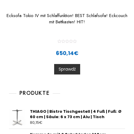
Ecksofa Tokio IV mit Schlaffunktion! BEST Schlafsofa! Eckcouch
mit Bettkasten! HIT!
R
a
650,14
€
t
e
d
0
Sprawdź
o
u
t
o
f
5
PRODUKTE
THIAGO | Bistro Tischgestell | 4 Fuß | Fuß: Ø
60 cm | Säule: 6 x 73 cm | Alu | Tisch
80,15
€