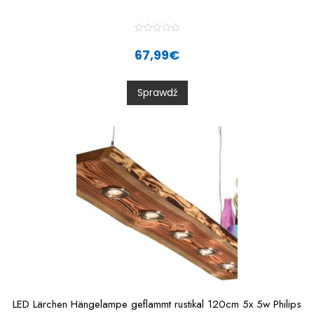
R
a
67,99
€
t
e
d
0
Sprawdź
o
u
t
o
f
5
LED Lärchen Hängelampe geflammt rustikal 120cm 5x 5w Philips