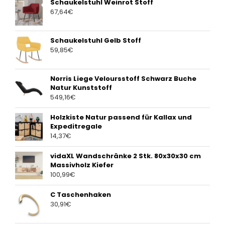
Schaukelstuhl Weinrot Stoff
67,64
€
Schaukelstuhl Gelb Stoff
59,85
€
Norris Liege Veloursstoff Schwarz Buche
Natur Kunststoff
549,16
€
Holzkiste Natur passend für Kallax und
Expeditregale
14,37
€
vidaXL Wandschränke 2 Stk. 80x30x30 cm
Massivholz Kiefer
100,99
€
C Taschenhaken
30,91
€