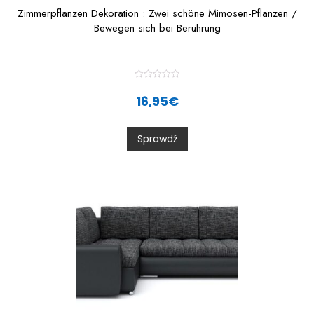
Zimmerpflanzen Dekoration : Zwei schöne Mimosen-Pflanzen /
Bewegen sich bei Berührung
R
a
16,95
€
t
e
d
0
Sprawdź
o
u
t
o
f
5