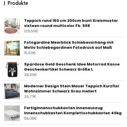
Produkte
Teppich rund 160 cm 200cm bunt Kreismuster
sixteen round multicolor Fb. 598
129,00
€
Fotogardine Meerblick Schiebevorhang mit
Motiv Schiebegardinen Fotodruck auf Maß
15,00
€
Spardose Geld Geschenk Idee Motorrad Kasse
Geschenkartikel Schwarz Größe L
28,93
€
Moderner Design Stein Mauer Teppich Kurzflor
Wohnzimmer Schwarz Grau meliert
26,77
€
Fertiginnenschubkasten Innenauszug
Innenschubkasten Komplettschubkasten 40kg
58,08
€