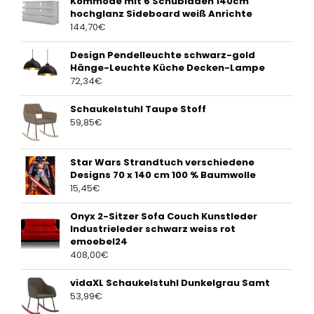
Kommode mit 6 Schubladen 140cm
hochglanz Sideboard weiß Anrichte
144,70
€
Design Pendelleuchte schwarz-gold
Hänge-Leuchte Küche Decken-Lampe
72,34
€
Schaukelstuhl Taupe Stoff
59,85
€
Star Wars Strandtuch verschiedene
Designs 70 x 140 cm 100 % Baumwolle
15,45
€
Onyx 2-Sitzer Sofa Couch Kunstleder
Industrieleder schwarz weiss rot
emoebel24
408,00
€
vidaXL Schaukelstuhl Dunkelgrau Samt
53,99
€