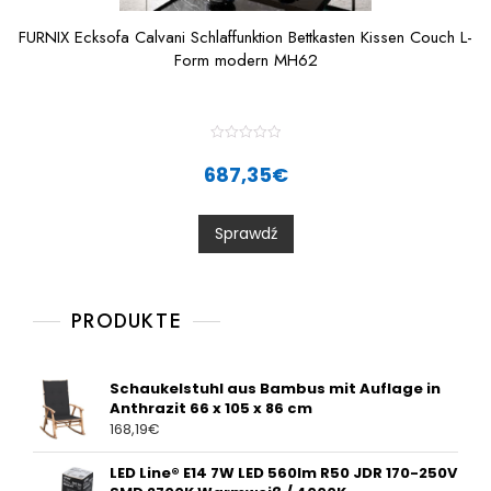
FURNIX Ecksofa Calvani Schlaffunktion Bettkasten Kissen Couch L-
Form modern MH62
R
a
687,35
€
t
e
d
0
Sprawdź
o
u
t
o
f
5
PRODUKTE
Schaukelstuhl aus Bambus mit Auflage in
Anthrazit 66 x 105 x 86 cm
168,19
€
LED Line® E14 7W LED 560lm R50 JDR 170-250V