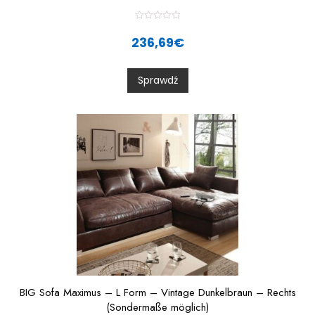
R
a
236,69
€
t
e
d
0
Sprawdź
o
u
t
o
f
5
BIG Sofa Maximus – L Form – Vintage Dunkelbraun – Rechts
(Sondermaße möglich)