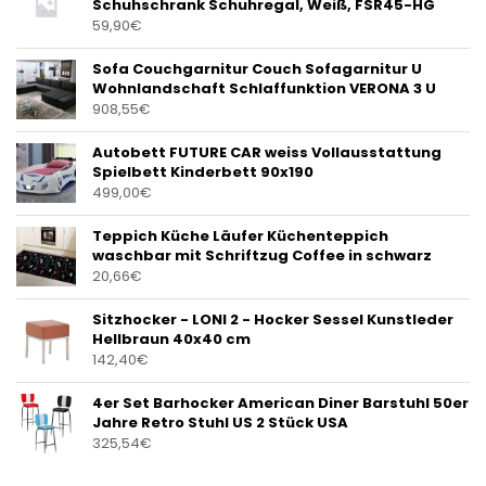
Schuhschrank Schuhregal, Weiß, FSR45-HG
59,90
€
Sofa Couchgarnitur Couch Sofagarnitur U
Wohnlandschaft Schlaffunktion VERONA 3 U
908,55
€
Autobett FUTURE CAR weiss Vollausstattung
Spielbett Kinderbett 90x190
499,00
€
Teppich Küche Läufer Küchenteppich
waschbar mit Schriftzug Coffee in schwarz
20,66
€
Sitzhocker - LONI 2 - Hocker Sessel Kunstleder
Hellbraun 40x40 cm
142,40
€
4er Set Barhocker American Diner Barstuhl 50er
Jahre Retro Stuhl US 2 Stück USA
325,54
€