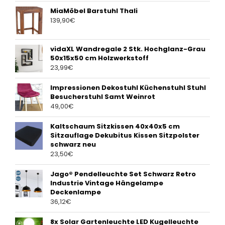
MiaMöbel Barstuhl Thali
139,90
€
vidaXL Wandregale 2 Stk. Hochglanz-Grau
50x15x50 cm Holzwerkstoff
23,99
€
Impressionen Dekostuhl Küchenstuhl Stuhl
Besucherstuhl Samt Weinrot
49,00
€
Kaltschaum Sitzkissen 40x40x5 cm
Sitzauflage Dekubitus Kissen Sitzpolster
schwarz neu
23,50
€
Jago® Pendelleuchte Set Schwarz Retro
Industrie Vintage Hängelampe
Deckenlampe
36,12
€
8x Solar Gartenleuchte LED Kugelleuchte