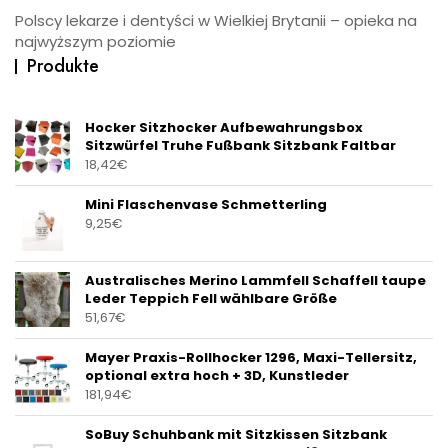
Polscy lekarze i dentyści w Wielkiej Brytanii – opieka na
najwyższym poziomie
Produkte
Hocker Sitzhocker Aufbewahrungsbox
Sitzwürfel Truhe Fußbank Sitzbank Faltbar
18,42
€
Mini Flaschenvase Schmetterling
9,25
€
Australisches Merino Lammfell Schaffell taupe
Leder Teppich Fell wählbare Größe
51,67
€
Mayer Praxis-Rollhocker 1296, Maxi-Tellersitz,
optional extra hoch + 3D, Kunstleder
181,94
€
SoBuy Schuhbank mit Sitzkissen Sitzbank