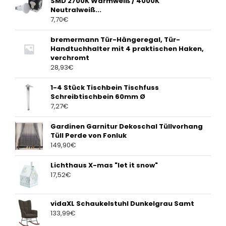
SMD 2700K Warmweiß / 4000K
Neutralweiß...
7,70
€
bremermann Tür-Hängeregal, Tür-
Handtuchhalter mit 4 praktischen Haken,
verchromt
28,93
€
1-4 Stück Tischbein Tischfuss
Schreibtischbein 60mm Ø
7,27
€
Gardinen Garnitur Dekoschal Tüllvorhang
Tüll Perde von Fonluk
149,90
€
Lichthaus X-mas "let it snow"
17,52
€
vidaXL Schaukelstuhl Dunkelgrau Samt
133,99
€