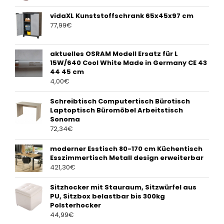
vidaXL Kunststoffschrank 65x45x97 cm
77,99
€
aktuelles OSRAM Modell Ersatz für L
15W/640 Cool White Made in Germany CE 43
44 45 cm
4,00
€
Schreibtisch Computertisch Bürotisch
Laptoptisch Büromöbel Arbeitstisch
Sonoma
72,34
€
moderner Esstisch 80-170 cm Küchentisch
Esszimmertisch Metall design erweiterbar
421,30
€
Sitzhocker mit Stauraum, Sitzwürfel aus
PU, Sitzbox belastbar bis 300kg
Polsterhocker
44,99
€