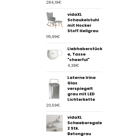
284,19
€
vidaXL
Schaukelstuhl
mit Hocker
Stoff Hellgrau
115,99
€
Liebhaberstück
e, Tasse
"cheerful"
4,38
€
Laterne Irina
Glas
verspiegelt
grau mit LED
Lichterkette
20,59
€
vidaXL
Schweberegale
2 Stk.
Betongrau