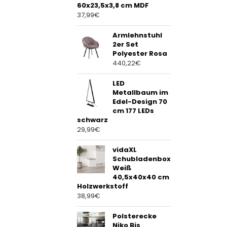
60x23,5x3,8 cm MDF
37,99
€
Armlehnstuhl
2er Set
Polyester Rosa
440,22
€
LED
Metallbaum im
Edel-Design 70
cm 177 LEDs
schwarz
29,99
€
vidaXL
Schubladenbox
Weiß
40,5x40x40 cm
Holzwerkstoff
38,99
€
Polsterecke
Niko Bis