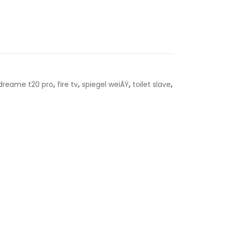
,
,
,
,
dreame t20 pro
fire tv
spiegel weiÃŸ
toilet slave