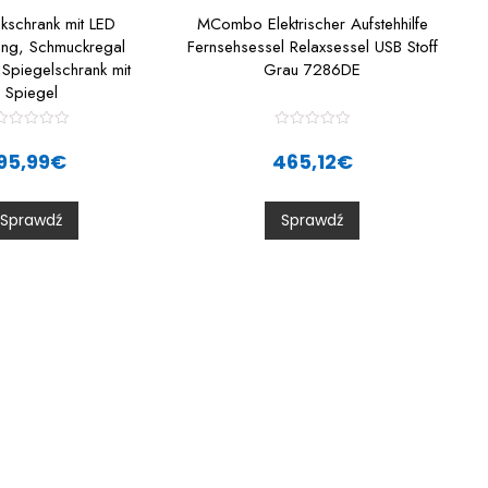
kschrank mit LED
MCombo Elektrischer Aufstehhilfe
ung, Schmuckregal
Fernsehsessel Relaxsessel USB Stoff
Spiegelschrank mit
Grau 7286DE
Spiegel
R
R
a
a
95,99
€
465,12
€
t
e
e
d
d
0
0
Sprawdź
Sprawdź
o
o
u
u
t
o
o
f
5
5