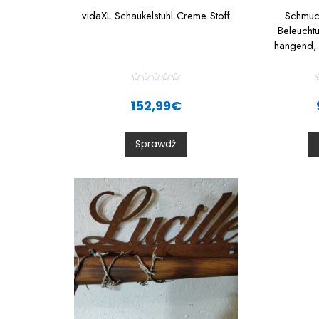
vidaXL Schaukelstuhl Creme Stoff
Schmuc
Beleucht
hängend, 
R
a
152,99
€
t
t
e
d
0
Sprawdź
o
u
t
t
o
f
f
5