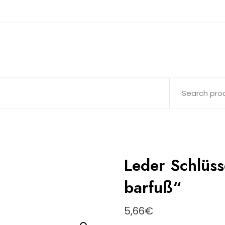
Leder Schlüs
barfuß“
5,66
€