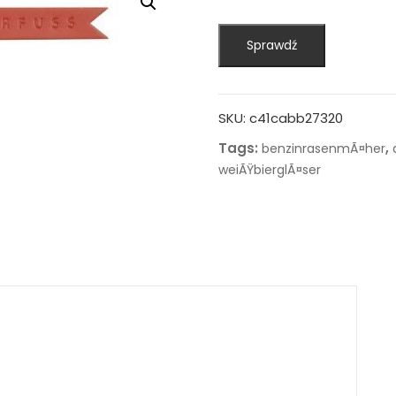
Sprawdź
SKU:
c41cabb27320
Tags:
,
benzinrasenmÃ¤her
weiÃŸbierglÃ¤ser