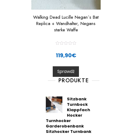
Walking Dead Lucille Negan´s Bat
Replica + Wandhalter, Negans
starke Waffe
R
a
119,90
€
t
e
d
0
Sprawdź
o
u
t
PRODUKTE
o
f
5
Sitzbank
Turnbock
Klappfach
Hocker
Turnhocker
Garderobenbank
Sitzhocker Turnbank