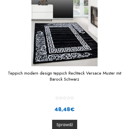
5
Teppich modern design teppich Rechteck Versace Muster mit
Barock Schwarz
R
a
48,48
€
t
e
d
0
Sprawdź
o
u