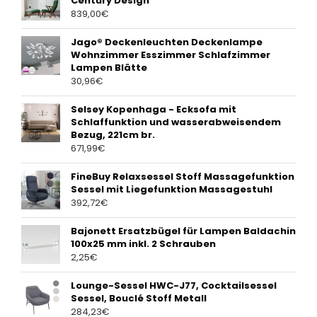
Century Design
839,00
€
Jago® Deckenleuchten Deckenlampe
Wohnzimmer Esszimmer Schlafzimmer
Lampen Blätte
30,96
€
Selsey Kopenhaga - Ecksofa mit
Schlaffunktion und wasserabweisendem
Bezug, 221cm br.
671,99
€
FineBuy Relaxsessel Stoff Massagefunktion
Sessel mit Liegefunktion Massagestuhl
392,72
€
Bajonett Ersatzbügel für Lampen Baldachin
100x25 mm inkl. 2 Schrauben
2,25
€
Lounge-Sessel HWC-J77, Cocktailsessel
Sessel, Bouclé Stoff Metall
284,23
€