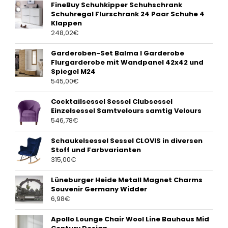
FineBuy Schuhkipper Schuhschrank
Schuhregal Flurschrank 24 Paar Schuhe 4
Klappen
248,02
€
Garderoben-Set Balma I Garderobe
Flurgarderobe mit Wandpanel 42x42 und
Spiegel M24
545,00
€
Cocktailsessel Sessel Clubsessel
Einzelsessel Samtvelours samtig Velours
546,78
€
Schaukelsessel Sessel CLOVIS in diversen
Stoff und Farbvarianten
315,00
€
Lüneburger Heide Metall Magnet Charms
Souvenir Germany Widder
6,98
€
Apollo Lounge Chair Wool Line Bauhaus Mid