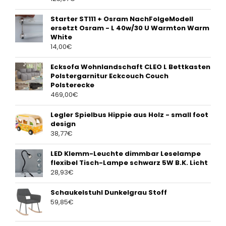
Starter ST111 + Osram NachFolgeModell
ersetzt Osram - L 40w/30 U Warmton Warm
White
14,00
€
Ecksofa Wohnlandschaft CLEO L Bettkasten
Polstergarnitur Eckcouch Couch
Polsterecke
469,00
€
Legler Spielbus Hippie aus Holz - small foot
design
38,77
€
LED Klemm-Leuchte dimmbar Leselampe
flexibel Tisch-Lampe schwarz 5W B.K. Licht
28,93
€
Schaukelstuhl Dunkelgrau Stoff
59,85
€