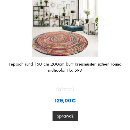
Teppich rund 160 cm 200cm bunt Kreismuster sixteen round
multicolor Fb. 598
R
a
129,00
€
t
e
d
0
Sprawdź
o
u
t
o
f