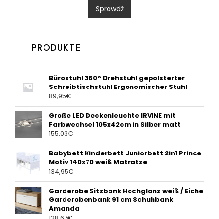
0
Sprawdź
o
u
t
o
f
5
PRODUKTE
Bürostuhl 360° Drehstuhl gepolsterter
Schreibtischstuhl Ergonomischer Stuhl
89,95
€
Große LED Deckenleuchte IRVINE mit
Farbwechsel 105x42cm in Silber matt
155,03
€
Babybett Kinderbett Juniorbett 2in1 Prince
Motiv 140x70 weiß Matratze
134,95
€
Garderobe Sitzbank Hochglanz weiß / Eiche
Garderobenbank 91 cm Schuhbank
Amanda
128,67
€