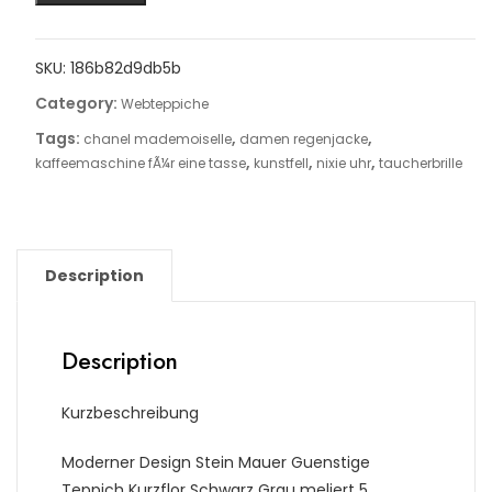
SKU:
186b82d9db5b
Category:
Webteppiche
Tags:
,
,
chanel mademoiselle
damen regenjacke
,
,
,
kaffeemaschine fÃ¼r eine tasse
kunstfell
nixie uhr
taucherbrille
Description
Description
Kurzbeschreibung
Moderner Design Stein Mauer Guenstige
Teppich Kurzflor Schwarz Grau meliert 5