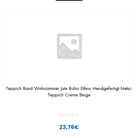
t
o
f
5
Teppich Rund Wohnzimmer Jute Boho Ethno Handgefertigt Natur-
Teppich Creme Beige
R
a
23,76
€
t
e
d