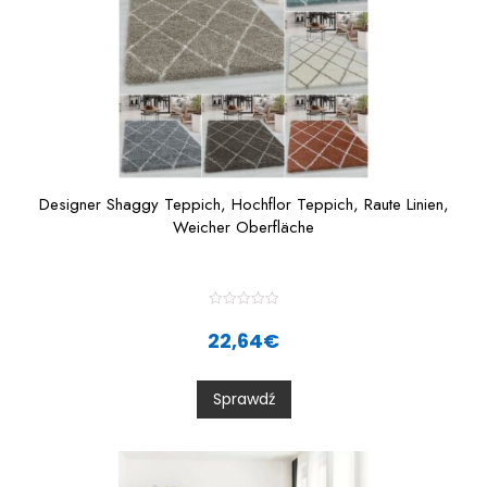
Designer Shaggy Teppich, Hochflor Teppich, Raute Linien,
Weicher Oberfläche
R
a
22,64
€
t
e
d
0
Sprawdź
o
u
t
o
f
5