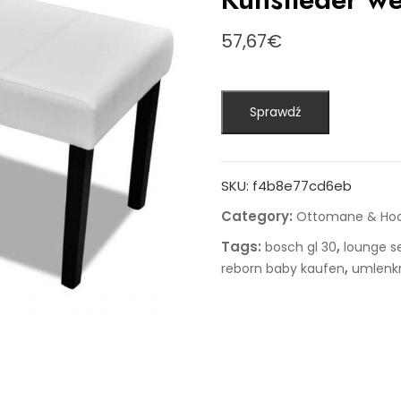
57,67
€
Sprawdź
SKU:
f4b8e77cd6eb
Category:
Ottomane & Hoc
Tags:
,
bosch gl 30
lounge s
,
reborn baby kaufen
umlenkr