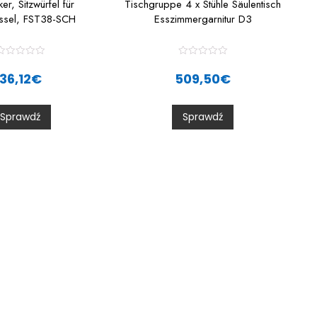
er, Sitzwürfel für
Tischgruppe 4 x Stühle Säulentisch
essel, FST38-SCH
Esszimmergarnitur D3
R
R
a
a
36,12
€
509,50
€
t
e
e
d
d
0
0
Sprawdź
Sprawdź
o
o
u
u
t
o
o
f
5
5