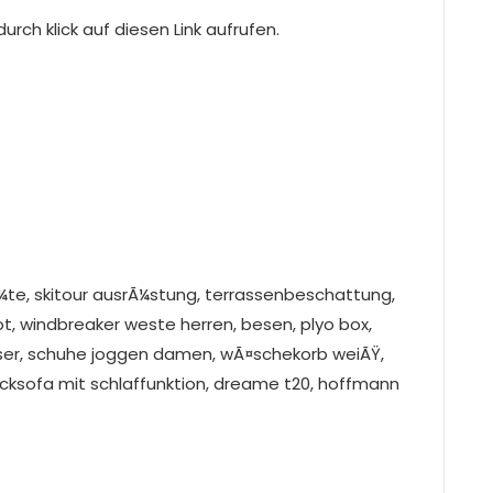
rch klick auf diesen Link aufrufen.
¼te, skitour ausrÃ¼stung, terrassenbeschattung,
ot, windbreaker weste herren, besen, plyo box,
ser, schuhe joggen damen, wÃ¤schekorb weiÃŸ,
 ecksofa mit schlaffunktion, dreame t20, hoffmann