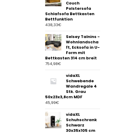
Couch
Polstersofa
Schlafsofa Bettkasten
Bettfunktion
438,33
€
Selsey Talnins -
Wohnlandscha
ft, Ecksofa in U-
Form mit
Bettkasten 314 cm breit
754,98
€
vidaXL
Schwebende
Wandregale 4
Stk. Grau
50x23x3,8cm MDF
45,99
€
vidaXL
Schuhschrank
Schwarz
30x35x105 cm