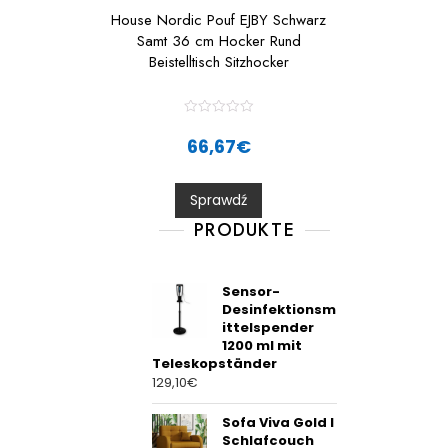
House Nordic Pouf EJBY Schwarz
Samt 36 cm Hocker Rund
Beistelltisch Sitzhocker
R
a
66,67
€
t
e
d
0
Sprawdź
o
u
t
PRODUKTE
o
f
5
Sensor-
Desinfektionsm
ittelspender
1200 ml mit
Teleskopständer
129,10
€
Sofa Viva Gold I
Schlafcouch