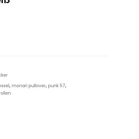
ker
,
,
,
essel
monari pullover
punk 57
ollen