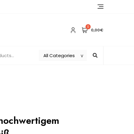
0
0,00€
 hochwertigem
eiß