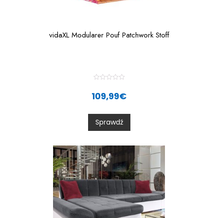
vidaXL Modularer Pouf Patchwork Stoff
R
a
109,99
€
t
e
d
0
Sprawdź
o
u
t
o
f
5