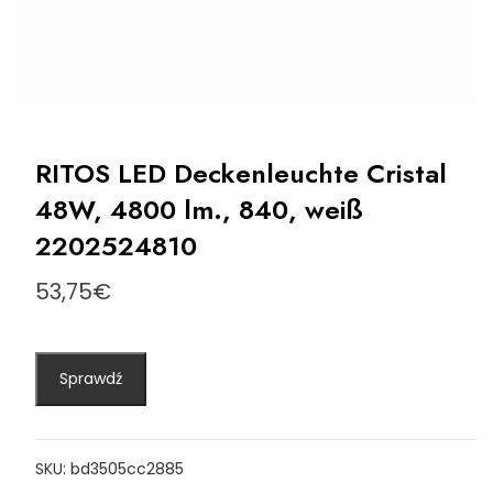
RITOS LED Deckenleuchte Cristal
48W, 4800 lm., 840, weiß
2202524810
53,75
€
Sprawdź
SKU:
bd3505cc2885