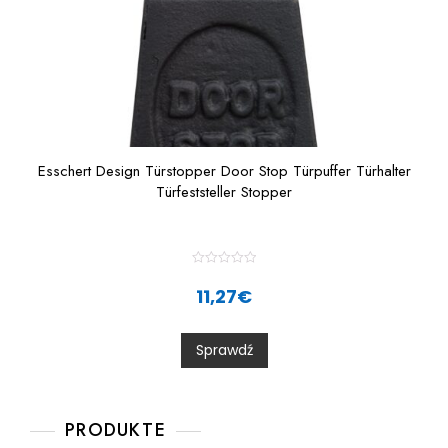
Esschert Design Türstopper Door Stop Türpuffer Türhalter
Türfeststeller Stopper
R
a
11,27
€
t
e
d
0
Sprawdź
o
u
t
o
f
5
PRODUKTE