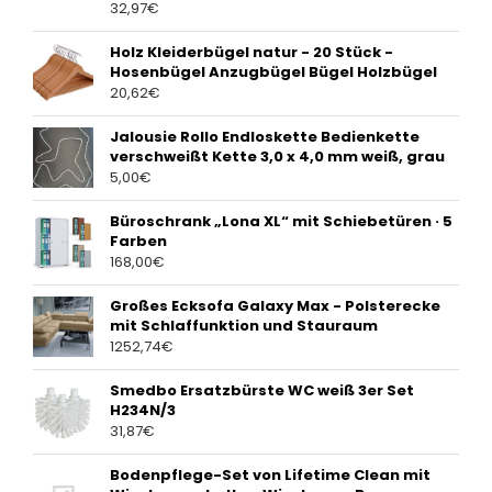
32,97
€
Holz Kleiderbügel natur - 20 Stück -
Hosenbügel Anzugbügel Bügel Holzbügel
20,62
€
Jalousie Rollo Endloskette Bedienkette
verschweißt Kette 3,0 x 4,0 mm weiß, grau
5,00
€
Büroschrank „Lona XL“ mit Schiebetüren · 5
Farben
168,00
€
Großes Ecksofa Galaxy Max - Polsterecke
mit Schlaffunktion und Stauraum
1252,74
€
Smedbo Ersatzbürste WC weiß 3er Set
H234N/3
31,87
€
Bodenpflege-Set von Lifetime Clean mit