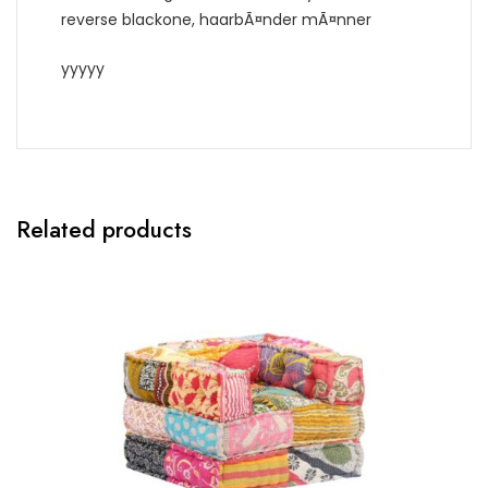
reverse blackone, haarbÃ¤nder mÃ¤nner
yyyyy
Related products