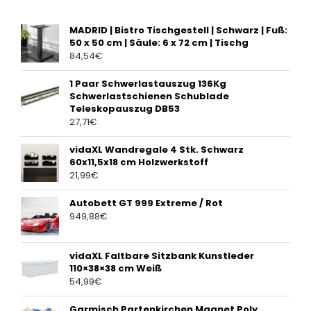
MADRID | Bistro Tischgestell | Schwarz | Fuß:
50 x 50 cm | Säule: 6 x 72 cm | Tischg
84,54
€
1 Paar Schwerlastauszug 136Kg
Schwerlastschienen Schublade
Teleskopauszug DB53
27,71
€
vidaXL Wandregale 4 Stk. Schwarz
60x11,5x18 cm Holzwerkstoff
21,99
€
Autobett GT 999 Extreme / Rot
949,88
€
vidaXL Faltbare Sitzbank Kunstleder
110×38×38 cm Weiß
54,99
€
Garmisch Partenkirchen Magnet Poly