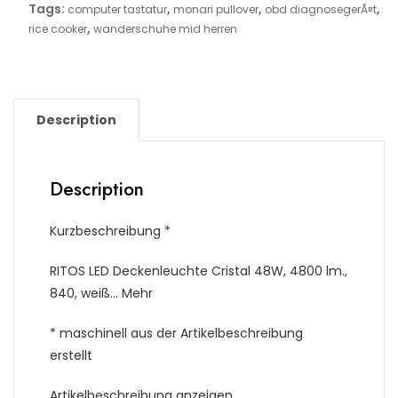
Tags:
,
,
,
computer tastatur
monari pullover
obd diagnosegerÃ¤t
,
rice cooker
wanderschuhe mid herren
Description
Description
Kurzbeschreibung *
RITOS LED Deckenleuchte Cristal 48W, 4800 lm.,
840, weiß… Mehr
* maschinell aus der Artikelbeschreibung
erstellt
Artikelbeschreibung anzeigen