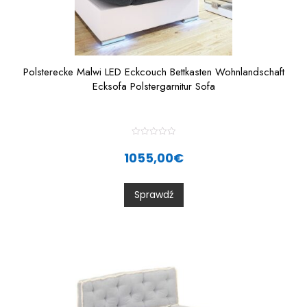
Polsterecke Malwi LED Eckcouch Bettkasten Wohnlandschaft
Ecksofa Polstergarnitur Sofa
R
a
1055,00
€
t
e
d
0
Sprawdź
o
u
t
o
f
5