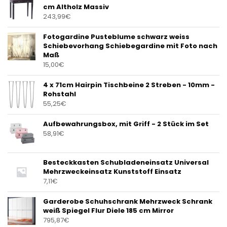
cm Altholz Massiv
243,99
€
Fotogardine Pusteblume schwarz weiss
Schiebevorhang Schiebegardine mit Foto nach
Maß
15,00
€
4 x 71cm Hairpin Tischbeine 2 Streben - 10mm -
Rohstahl
55,25
€
Aufbewahrungsbox, mit Griff - 2 Stück im Set
58,91
€
Besteckkasten Schubladeneinsatz Universal
Mehrzweckeinsatz Kunststoff Einsatz
7,11
€
Garderobe Schuhschrank Mehrzweck Schrank
weiß Spiegel Flur Diele 185 cm Mirror
795,87
€