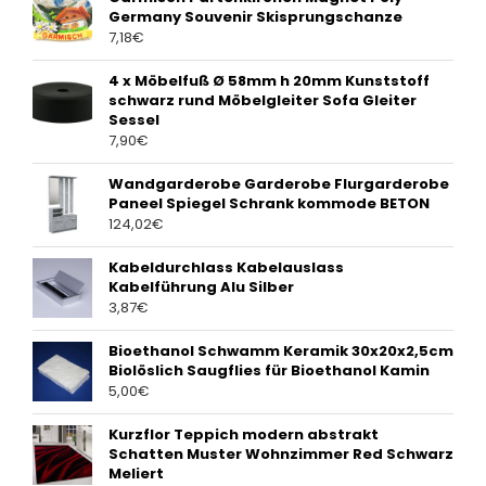
Germany Souvenir Skisprungschanze
7,18
€
4 x Möbelfuß Ø 58mm h 20mm Kunststoff
schwarz rund Möbelgleiter Sofa Gleiter
Sessel
7,90
€
Wandgarderobe Garderobe Flurgarderobe
Paneel Spiegel Schrank kommode BETON
124,02
€
Kabeldurchlass Kabelauslass
Kabelführung Alu Silber
3,87
€
Bioethanol Schwamm Keramik 30x20x2,5cm
Biolöslich Saugflies für Bioethanol Kamin
5,00
€
Kurzflor Teppich modern abstrakt
Schatten Muster Wohnzimmer Red Schwarz
Meliert