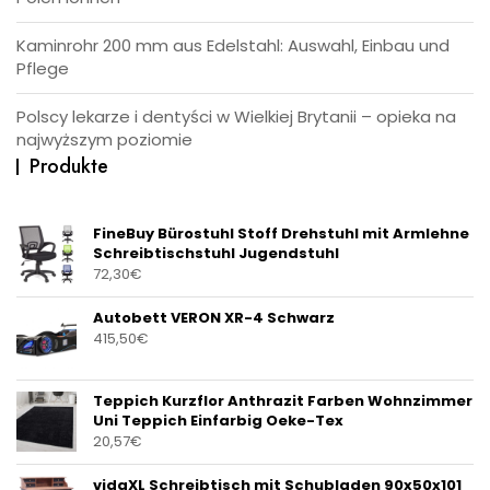
Kaminrohr 200 mm aus Edelstahl: Auswahl, Einbau und
Pflege
Polscy lekarze i dentyści w Wielkiej Brytanii – opieka na
najwyższym poziomie
Produkte
FineBuy Bürostuhl Stoff Drehstuhl mit Armlehne
Schreibtischstuhl Jugendstuhl
72,30
€
Autobett VERON XR-4 Schwarz
415,50
€
Teppich Kurzflor Anthrazit Farben Wohnzimmer
Uni Teppich Einfarbig Oeke-Tex
20,57
€
vidaXL Schreibtisch mit Schubladen 90x50x101