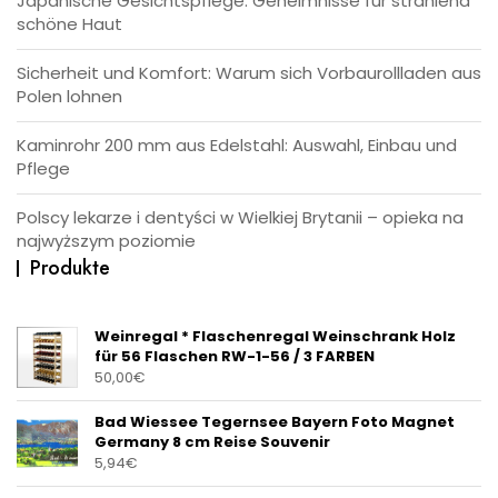
Japanische Gesichtspflege: Geheimnisse für strahlend
schöne Haut
Sicherheit und Komfort: Warum sich Vorbaurollladen aus
Polen lohnen
Kaminrohr 200 mm aus Edelstahl: Auswahl, Einbau und
Pflege
Polscy lekarze i dentyści w Wielkiej Brytanii – opieka na
najwyższym poziomie
Produkte
Weinregal * Flaschenregal Weinschrank Holz
für 56 Flaschen RW-1-56 / 3 FARBEN
50,00
€
Bad Wiessee Tegernsee Bayern Foto Magnet
Germany 8 cm Reise Souvenir
5,94
€