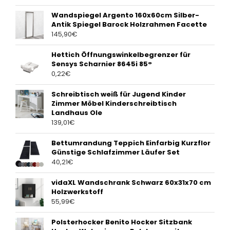
Wandspiegel Argento 160x60cm Silber-
Antik Spiegel Barock Holzrahmen Facette
145,90
€
Hettich Öffnungswinkelbegrenzer für
Sensys Scharnier 8645i 85°
0,22
€
Schreibtisch weiß für Jugend Kinder
Zimmer Möbel Kinderschreibtisch
Landhaus Ole
139,01
€
Bettumrandung Teppich Einfarbig Kurzflor
Günstige Schlafzimmer Läufer Set
40,21
€
vidaXL Wandschrank Schwarz 60x31x70 cm
Holzwerkstoff
55,99
€
Polsterhocker Benito Hocker Sitzbank