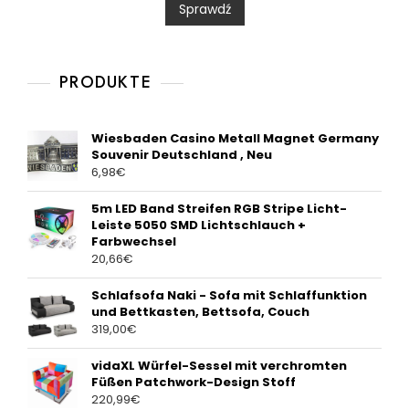
Sprawdź
o
u
t
o
f
5
PRODUKTE
Wiesbaden Casino Metall Magnet Germany
Souvenir Deutschland , Neu
6,98
€
5m LED Band Streifen RGB Stripe Licht-
Leiste 5050 SMD Lichtschlauch +
Farbwechsel
20,66
€
Schlafsofa Naki - Sofa mit Schlaffunktion
und Bettkasten, Bettsofa, Couch
319,00
€
vidaXL Würfel-Sessel mit verchromten
Füßen Patchwork-Design Stoff
220,99
€