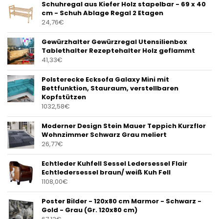
Schuhregal aus Kiefer Holz stapelbar - 69 x 40
cm - Schuh Ablage Regal 2 Etagen
24,76
€
Gewürzhalter Gewürzregal Utensilienbox
Tablethalter Rezeptehalter Holz geflammt
41,33
€
Polsterecke Ecksofa Galaxy Mini mit
Bettfunktion, Stauraum, verstellbaren
Kopfstützen
1032,58
€
Moderner Design Stein Mauer Teppich Kurzflor
Wohnzimmer Schwarz Grau meliert
26,77
€
Echtleder Kuhfell Sessel Ledersessel Flair
Echtledersessel braun/ weiß Kuh Fell
1108,00
€
Poster Bilder - 120x80 cm Marmor - Schwarz -
Gold - Grau (Gr. 120x80 cm)