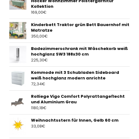
Hocker Wohnzimmer Polstergarnitur
Kollektion
169,00
€
Kinderbett Traktor grün Bett Bauernhof mit
Matratze
350,00
€
Badezimmerschrank mit Wäschekorb weiß
hochglanz SW3 188x30 cm
225,30
€
Kommode mit 3 Schubladen Sideboard
weiß hochglanz modern anrichte
72,34
€
Rolliege Vigo Comfort Polyrattangeflecht
und Aluminium Grau
1180,18
€
Weihnachtsstern für Innen, Gelb 60 cm
33,08
€