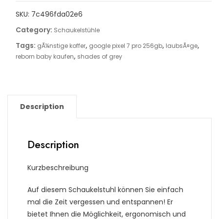
SKU:
7c496fda02e6
Category:
Schaukelstühle
Tags:
,
,
,
gÃ¼nstige koffer
google pixel 7 pro 256gb
laubsÃ¤ge
,
reborn baby kaufen
shades of grey
Description
Description
Kurzbeschreibung
Auf diesem Schaukelstuhl können Sie einfach
mal die Zeit vergessen und entspannen! Er
bietet Ihnen die Möglichkeit, ergonomisch und