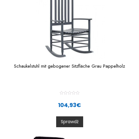
Schaukelstuhl mit gebogener Sitzfläche Grau Pappelholz
R
a
104,93
€
t
e
d
0
Sprawdź
o
u
t
o
f