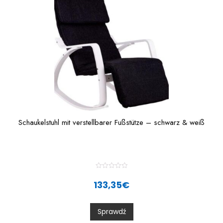
5
Schaukelstuhl mit verstellbarer Fußstütze – schwarz & weiß
R
a
133,35
€
t
e
d
0
Sprawdź
o
u
t