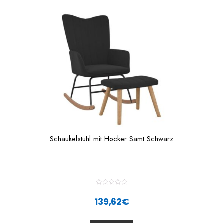
o
f
5
Schaukelstuhl mit Hocker Samt Schwarz
R
a
139,62
€
t
e
d
0