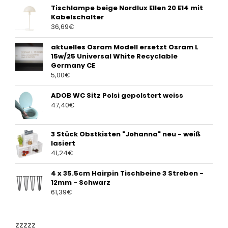
Tischlampe beige Nordlux Ellen 20 E14 mit
Kabelschalter
36,69
€
aktuelles Osram Modell ersetzt Osram L
15w/25 Universal White Recyclable
Germany CE
5,00
€
ADOB WC Sitz Polsi gepolstert weiss
47,40
€
3 Stück Obstkisten "Johanna" neu - weiß
lasiert
41,24
€
4 x 35.5cm Hairpin Tischbeine 3 Streben -
12mm - Schwarz
61,39
€
zzzzz