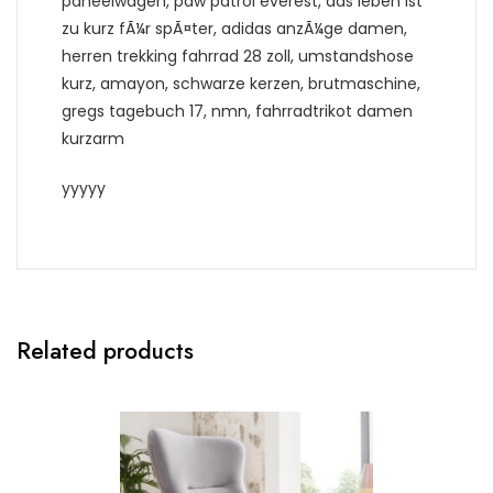
paneelwagen, paw patrol everest, das leben ist
zu kurz fÃ¼r spÃ¤ter, adidas anzÃ¼ge damen,
herren trekking fahrrad 28 zoll, umstandshose
kurz, amayon, schwarze kerzen, brutmaschine,
gregs tagebuch 17, nmn, fahrradtrikot damen
kurzarm
yyyyy
Related products