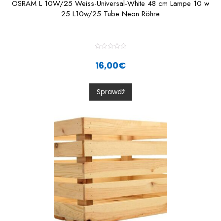
OSRAM L 10W/25 Weiss-Universal-White 48 cm Lampe 10 w
25 L10w/25 Tube Neon Röhre
R
a
16,00
€
t
e
d
0
Sprawdź
o
u
t
o
f
5