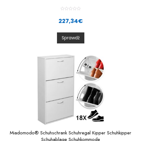
R
a
227,34
€
t
e
d
0
Sprawdź
o
u
t
o
f
5
Miadomodo® Schuhschrank Schuhregal Kipper Schuhkipper
Schuhablage Schuhkommode