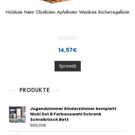
Holzkiste Natur Obstkisten Apfelkisten Weinkiste Bücherregalkiste
R
a
14,57
€
t
e
d
0
Sprawdź
o
u
t
o
f
5
PRODUKTE
Jugendzimmer Kinderzimmer komplett
Nicki Set B Farbauswahl Schrank
Schreibtisch Bett
889,00
€