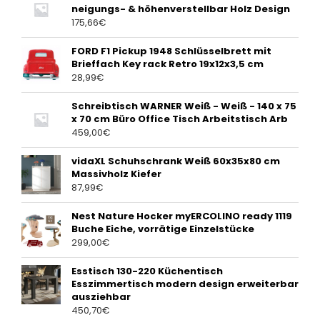
neigungs- & höhenverstellbar Holz Design
175,66
€
FORD F1 Pickup 1948 Schlüsselbrett mit
Brieffach Key rack Retro 19x12x3,5 cm
28,99
€
Schreibtisch WARNER Weiß - Weiß - 140 x 75
x 70 cm Büro Office Tisch Arbeitstisch Arb
459,00
€
vidaXL Schuhschrank Weiß 60x35x80 cm
Massivholz Kiefer
87,99
€
Nest Nature Hocker myERCOLINO ready 1119
Buche Eiche, vorrätige Einzelstücke
299,00
€
Esstisch 130-220 Küchentisch
Esszimmertisch modern design erweiterbar
ausziehbar
450,70
€