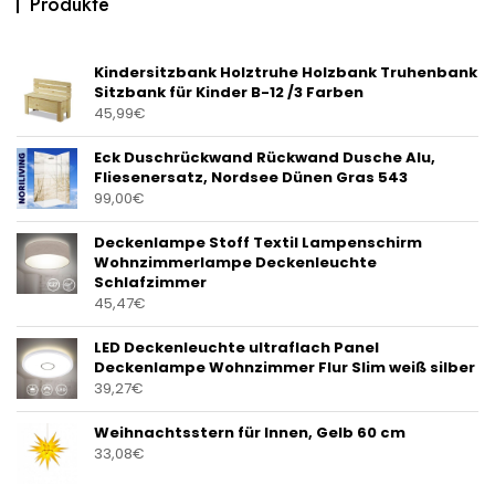
Produkte
Kindersitzbank Holztruhe Holzbank Truhenbank
Sitzbank für Kinder B-12 /3 Farben
45,99
€
Eck Duschrückwand Rückwand Dusche Alu,
Fliesenersatz, Nordsee Dünen Gras 543
99,00
€
Deckenlampe Stoff Textil Lampenschirm
Wohnzimmerlampe Deckenleuchte
Schlafzimmer
45,47
€
LED Deckenleuchte ultraflach Panel
Deckenlampe Wohnzimmer Flur Slim weiß silber
39,27
€
Weihnachtsstern für Innen, Gelb 60 cm
33,08
€