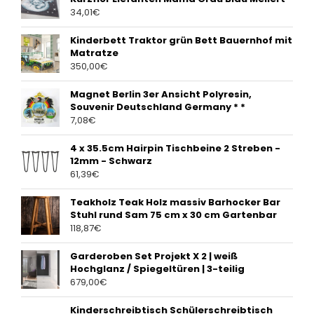
34,01
€
Kinderbett Traktor grün Bett Bauernhof mit
Matratze
350,00
€
Magnet Berlin 3er Ansicht Polyresin,
Souvenir Deutschland Germany * *
7,08
€
4 x 35.5cm Hairpin Tischbeine 2 Streben -
12mm - Schwarz
61,39
€
Teakholz Teak Holz massiv Barhocker Bar
Stuhl rund Sam 75 cm x 30 cm Gartenbar
118,87
€
Garderoben Set Projekt X 2 | weiß
Hochglanz / Spiegeltüren | 3-teilig
679,00
€
Kinderschreibtisch Schülerschreibtisch