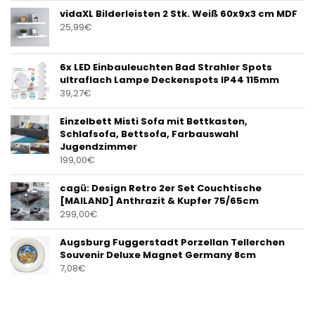
vidaXL Bilderleisten 2 Stk. Weiß 60x9x3 cm MDF
25,99
€
6x LED Einbauleuchten Bad Strahler Spots
ultraflach Lampe Deckenspots IP44 115mm
39,27
€
Einzelbett Misti Sofa mit Bettkasten,
Schlafsofa, Bettsofa, Farbauswahl
Jugendzimmer
199,00
€
cagü: Design Retro 2er Set Couchtische
[MAILAND] Anthrazit & Kupfer 75/65cm
299,00
€
Augsburg Fuggerstadt Porzellan Tellerchen
Souvenir Deluxe Magnet Germany 8cm
7,08
€