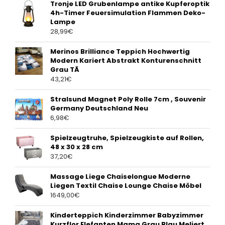
Tronje LED Grubenlampe antike Kupferoptik
4h-Timer Feuersimulation Flammen Deko-
Lampe
28,99
€
Merinos Brilliance Teppich Hochwertig
Modern Kariert Abstrakt Konturenschnitt
Grau TÃ
43,21
€
Stralsund Magnet Poly Rolle 7cm , Souvenir
Germany Deutschland Neu
6,98
€
Spielzeugtruhe, Spielzeugkiste auf Rollen,
48 x 30 x 28 cm
37,20
€
Massage Liege Chaiselongue Moderne
Liegen Textil Chaise Lounge Chaise Möbel
1649,00
€
Kinderteppich Kinderzimmer Babyzimmer
Kurzflor Elefanten Mama Grau Blau Meliert