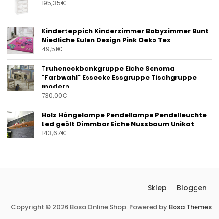
195,35
€
Kinderteppich Kinderzimmer Babyzimmer Bunt
Niedliche Eulen Design Pink Oeko Tex
49,51
€
Truheneckbankgruppe Eiche Sonoma
"Farbwahl" Essecke Essgruppe Tischgruppe
modern
730,00
€
Holz Hängelampe Pendellampe Pendelleuchte
Led geölt Dimmbar Eiche Nussbaum Unikat
143,67
€
Sklep
Bloggen
Copyright © 2026 Bosa Online Shop. Powered by
Bosa Themes