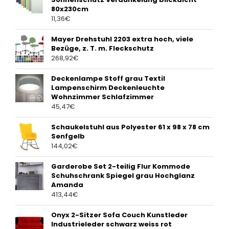
80x230cm
11,36
€
Mayer Drehstuhl 2203 extra hoch, viele
Bezüge, z. T. m. Fleckschutz
268,92
€
Deckenlampe Stoff grau Textil
Lampenschirm Deckenleuchte
Wohnzimmer Schlafzimmer
45,47
€
Schaukelstuhl aus Polyester 61 x 98 x 78 cm
Senfgelb
144,02
€
Garderobe Set 2-teilig Flur Kommode
Schuhschrank Spiegel grau Hochglanz
Amanda
413,44
€
Onyx 2-Sitzer Sofa Couch Kunstleder
Industrieleder schwarz weiss rot