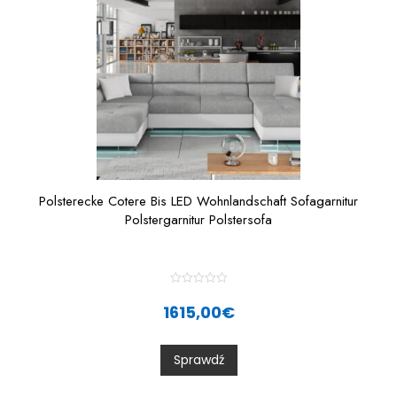
Polsterecke Cotere Bis LED Wohnlandschaft Sofagarnitur
Polstergarnitur Polstersofa
R
a
1615,00
€
t
e
d
0
Sprawdź
o
u
t
o