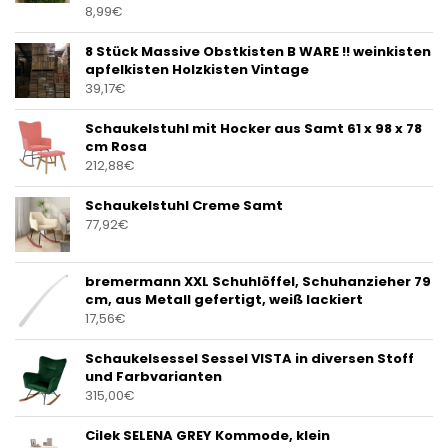
8,99
€
8 Stück Massive Obstkisten B WARE !! weinkisten
apfelkisten Holzkisten Vintage
39,17
€
Schaukelstuhl mit Hocker aus Samt 61 x 98 x 78
cm Rosa
212,88
€
Schaukelstuhl Creme Samt
77,92
€
bremermann XXL Schuhlöffel, Schuhanzieher 79
cm, aus Metall gefertigt, weiß lackiert
17,56
€
Schaukelsessel Sessel VISTA in diversen Stoff
und Farbvarianten
315,00
€
Cilek SELENA GREY Kommode, klein