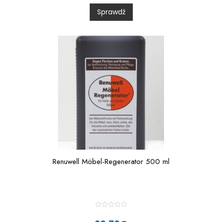
0
Sprawdź
o
u
t
o
f
5
Renuwell Möbel-Regenerator 500 ml
R
a