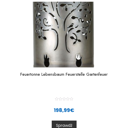
f
5
Feuertonne Lebensbaum Feuerstelle Gartenfeuer
R
a
198,99
€
t
e
d
0
Sprawdź
o
u