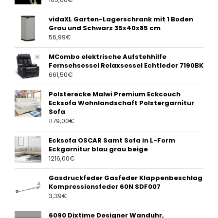
vidaXL Garten-Lagerschrank mit 1 Boden
Grau und Schwarz 35x40x85 cm
56,99
€
MCombo elektrische Aufstehhilfe
Fernsehsessel Relaxsessel Echtleder 7190BK
661,50
€
Polsterecke Malwi Premium Eckcouch
Ecksofa Wohnlandschaft Polstergarnitur
Sofa
1179,00
€
Ecksofa OSCAR Samt Sofa in L-Form
Eckgarnitur blau grau beige
1216,00
€
Gasdruckfeder Gasfeder Klappenbeschlag
Kompressionsfeder 60N SDF007
3,39
€
6090 Dixtime Designer Wanduhr,