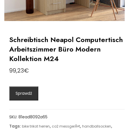
Schreibtisch Neapol Computertisch
Arbeitszimmer Büro Modern
Kollektion M24
99,23
€
Sprawdź
SKU:
81ead8092a65
Tags:
,
,
,
bike trikot herren
co2 messgerÃ¤t
handballsocken