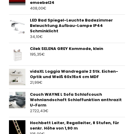
emoebel24
408,00
€
LED Bad Spiegel-Leuchte Badezimmer
Beleuchtung Aufbau-Lampe IP44
Schminklicht
34,10
€
Cilek SELENA GREY Kommode, klein
195,35
€
vidaXL Loggia Wandregale 2 Stk. Eichen-
Optik und Weiß 60x15x4 cm MDF
21,99
€
Couch WAYNE L Sofa Schlafcouch
Wohnlandschaft Schlaffunktion anthrazit
U-Form
2722,43
€
Hochbett Leiter, Regalleiter, 8 Stufen, für
senkr. Höhe von 1,90 m
105,00
€