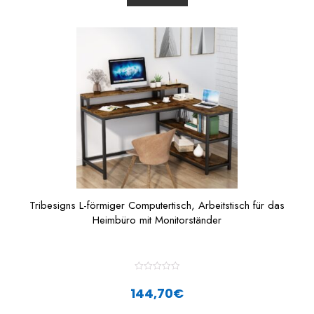
t
o
f
5
Tribesigns L-förmiger Computertisch, Arbeitstisch für das
Heimbüro mit Monitorständer
R
a
144,70
€
t
e
d