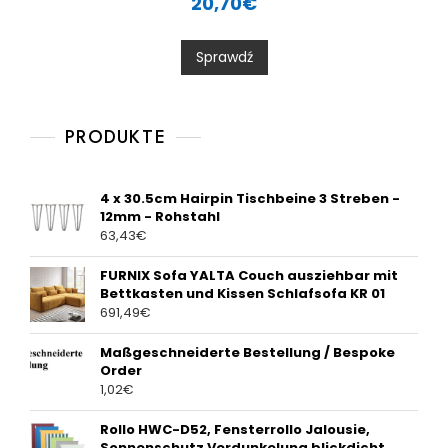
20,70
€
t
e
d
0
Sprawdź
o
u
t
o
f
5
PRODUKTE
4 x 30.5cm Hairpin Tischbeine 3 Streben -
12mm - Rohstahl
63,43
€
FURNIX Sofa YALTA Couch ausziehbar mit
Bettkasten und Kissen Schlafsofa KR 01
691,49
€
Maßgeschneiderte Bestellung / Bespoke
Order
1,02
€
Rollo HWC-D52, Fensterrollo Jalousie,
Sonnenschutz Verdunkelung blickdicht