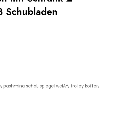
3 Schubladen
,
,
,
,
e
pashmina schal
spiegel weiÃŸ
trolley koffer