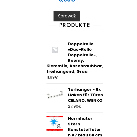
t
e
d
0
Sprawdź
o
u
t
PRODUKTE
o
f
5
Doppelrollo
»Duo-Rollo
Doppelrollo«,
Roomy,
Klemmfix, Anschraubbar,
freihängend, Grau
11,99
€
Türhänger - 6x
Haken für Türen
CELANO, WENKO
27,90
€
Herrnhuter
Stern
Kunststoffster
n A7 blau 68 cm