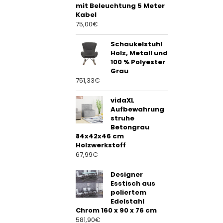
mit Beleuchtung 5 Meter
Kabel
75,00
€
Schaukelstuhl
Holz, Metall und
100 % Polyester
Grau
751,33
€
vidaXL
Aufbewahrung
struhe
Betongrau
84x42x46 cm
Holzwerkstoff
67,99
€
Designer
Esstisch aus
poliertem
Edelstahl
Chrom 160 x 90 x 76 cm
581,90
€