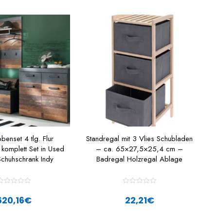
enset 4 tlg. Flur
Standregal mit 3 Vlies Schubladen
komplett Set in Used
– ca. 65×27,5×25,4 cm –
huhschrank Indy
Badregal Holzregal Ablage
R
R
a
a
620,16
€
22,21
€
t
e
e
d
d