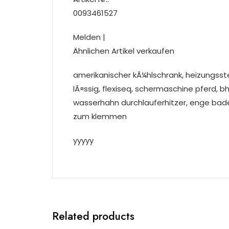
0093461527
Melden |
Ähnlichen Artikel verkaufen
amerikanischer kÃ¼hlschrank, heizungsste
lÃ¤ssig, flexiseq, schermaschine pferd, 
wasserhahn durchlauferhitzer, enge badeh
zum klemmen
yyyyy
Related products