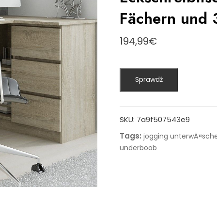
Fächern und 
194,99
€
Sprawdź
SKU:
7a9f507543e9
Tags:
jogging unterwÃ¤sch
underboob