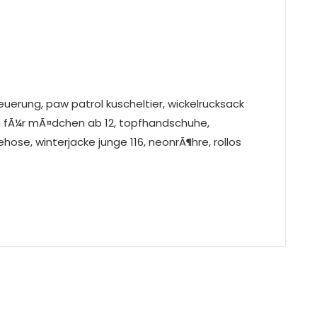
uerung, paw patrol kuscheltier, wickelrucksack
bh fÃ¼r mÃ¤dchen ab 12, topfhandschuhe,
ose, winterjacke junge 116, neonrÃ¶hre, rollos