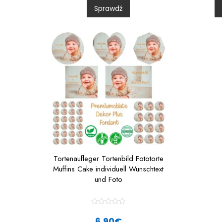
0
Sprawdź
o
u
t
t
o
f
f
5
Tortenaufleger Tortenbild Fototorte
Muffins Cake individuell Wunschtext
und Foto
R
a
6,90
€