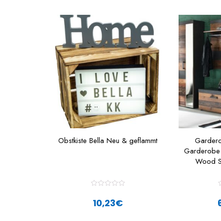
Obstkiste Bella Neu & geflammt
Garderob
Garderobe 
Wood Sc
R
a
10,23
€
t
t
e
d