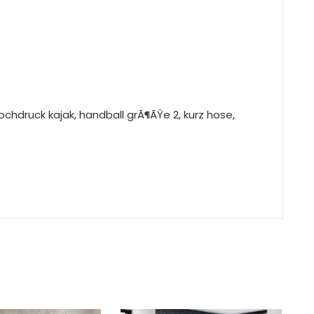
ochdruck kajak, handball grÃ¶ÃŸe 2, kurz hose,