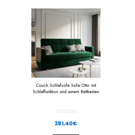
t
t
o
f
f
5
Couch Schlafsofa Sofa Otto mit
Schlaffunktion und einem Bettkasten
R
a
381,40
€
t
e
d
0