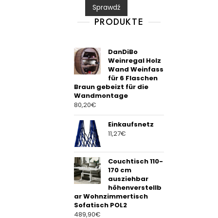
Sprawdź
o
u
t
PRODUKTE
o
f
5
DanDiBo
Weinregal Holz
Wand Weinfass
für 6 Flaschen
Braun gebeizt für die
Wandmontage
80,20
€
Einkaufsnetz
11,27
€
Couchtisch 110-
170 cm
ausziehbar
höhenverstellb
ar Wohnzimmertisch
Sofatisch POL2
489,90
€