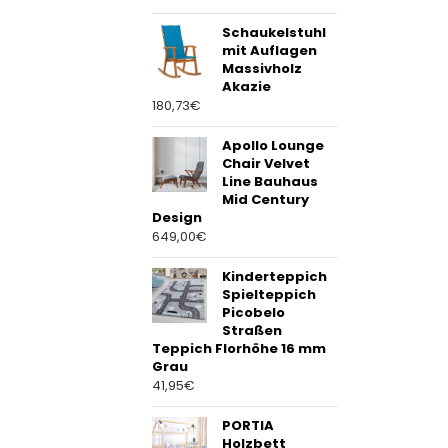
Schaukelstuhl
mit Auflagen
Massivholz
Akazie
180,73
€
Apollo Lounge
Chair Velvet
Line Bauhaus
Mid Century
Design
649,00
€
Kinderteppich
Spielteppich
Picobelo
Straßen
Teppich Florhöhe 16 mm
Grau
41,95
€
PORTIA
Holzbett