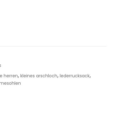
s
,
,
,
e herren
kleines arschloch
lederrucksack
mesohlen