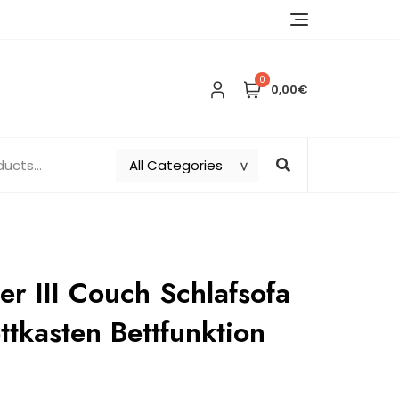
0
0,00€
er III Couch Schlafsofa
ttkasten Bettfunktion