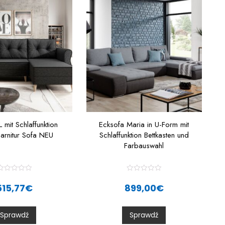
 mit Schlaffunktion
Ecksofa Maria in U-Form mit
arnitur Sofa NEU
Schlaffunktion Bettkasten und
Farbauswahl
R
R
a
a
515,77
€
899,00
€
t
e
e
d
d
0
0
Sprawdź
Sprawdź
o
o
u
u