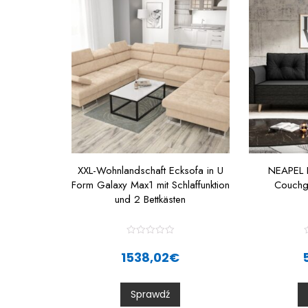
XXL-Wohnlandschaft Ecksofa in U
NEAPEL L
Form Galaxy Max1 mit Schlaffunktion
Couchg
und 2 Bettkästen
R
a
1538,02
€
t
t
e
d
0
Sprawdź
o
u