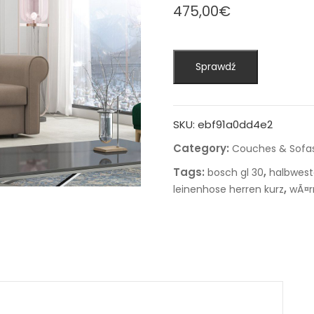
475,00
€
Sprawdź
SKU:
ebf91a0dd4e2
Category:
Couches & Sofa
Tags:
,
bosch gl 30
halbwest
,
leinenhose herren kurz
wÃ¤r