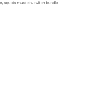
,
,
er
squats muskeln
switch bundle