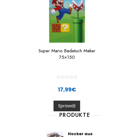
Super Mario Badetuch Maker
75×150
R
a
17,99
€
t
e
d
0
Sprawdź
o
u
t
PRODUKTE
o
f
5
Hocker aus