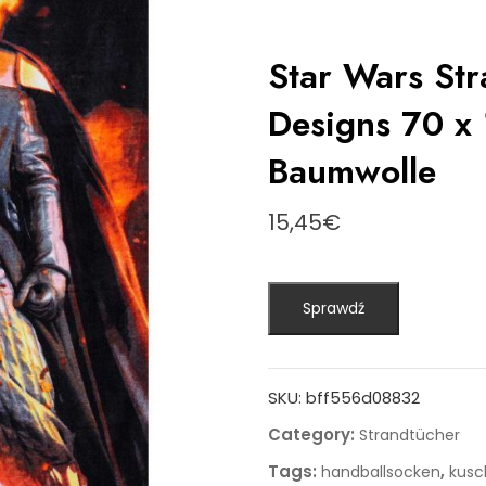
Star Wars St
Designs 70 x
Baumwolle
15,45
€
Sprawdź
SKU:
bff556d08832
Category:
Strandtücher
Tags:
,
handballsocken
kusc