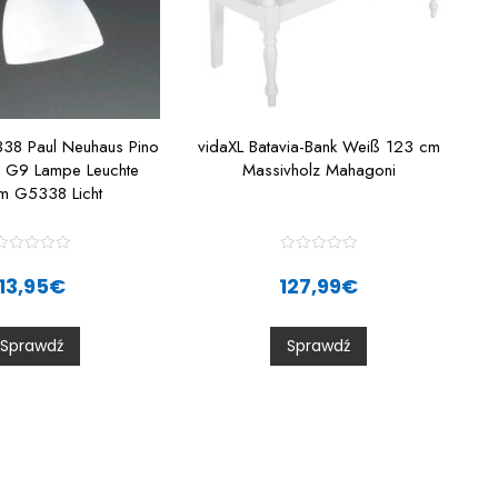
338 Paul Neuhaus Pino
vidaXL Batavia-Bank Weiß 123 cm
s G9 Lampe Leuchte
Massivholz Mahagoni
rm G5338 Licht
R
R
a
a
13,95
€
127,99
€
t
e
e
d
d
0
0
Sprawdź
Sprawdź
o
o
u
u
t
o
o
f
5
5