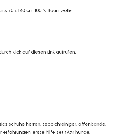
gns 70 x 140 cm 100 % Baumwolle
rch klick auf diesen Link aufrufen.
cs schuhe herren, teppichreiniger, affenbande,
rfahrungen, erste hilfe set fÃ¼r hunde,