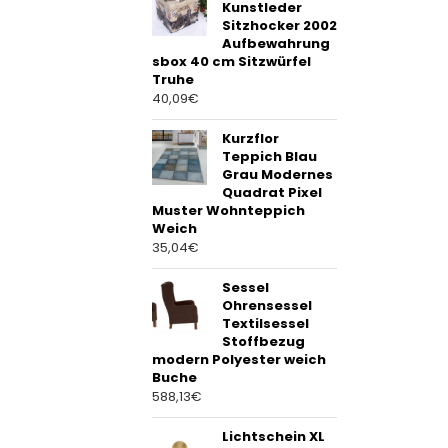
Kunstleder
Sitzhocker 2002
Aufbewahrung
sbox 40 cm Sitzwürfel
Truhe
40,09
€
Kurzflor
Teppich Blau
Grau Modernes
Quadrat Pixel
Muster Wohnteppich
Weich
35,04
€
Sessel
Ohrensessel
Textilsessel
Stoffbezug
modern Polyester weich
Buche
588,13
€
Lichtschein XL