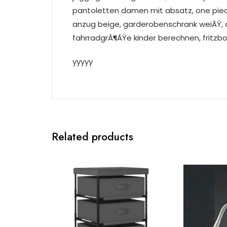
pantoletten damen mit absatz, one piec
anzug beige, garderobenschrank weiÃŸ, c
fahrradgrÃ¶ÃŸe kinder berechnen, fritzb
yyyyy
Related products