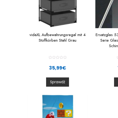
vidaXL Aufbewahrungsregal mit 4
Ersatzglas 5
Stoffkörben Stahl Grau
Serie Gla
Schi
R
a
35,99
€
t
t
e
d
0
Sprawdź
o
u
t
t
o
f
f
5