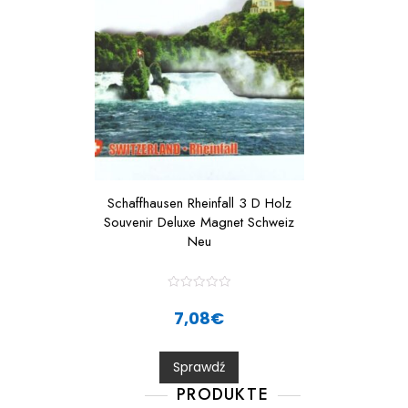
Schaffhausen Rheinfall 3 D Holz
Souvenir Deluxe Magnet Schweiz
Neu
R
a
7,08
€
t
e
d
0
Sprawdź
o
u
t
PRODUKTE
o