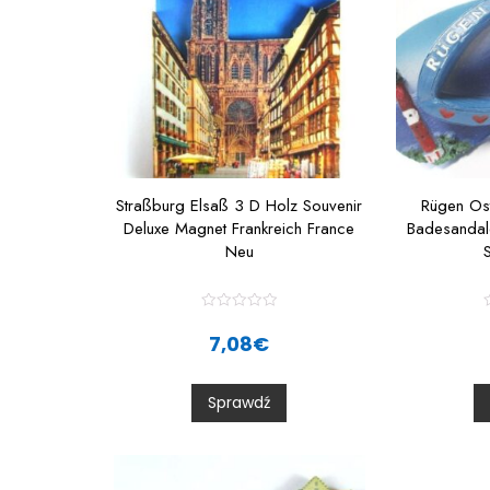
Straßburg Elsaß 3 D Holz Souvenir
Rügen Os
Deluxe Magnet Frankreich France
Badesandal
Neu
R
a
7,08
€
t
t
e
d
0
Sprawdź
o
u
t
t
o
f
f
5