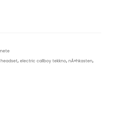
nete
,
,
,
 headset
electric callboy tekkno
nÃ¤hkasten