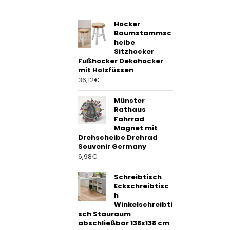
f
5
Hocker
Baumstammsc
heibe
Sitzhocker
Fußhocker Dekohocker
mit Holzfüssen
36,12
€
Münster
Rathaus
Fahrrad
Magnet mit
Drehscheibe Drehrad
Souvenir Germany
6,98
€
Schreibtisch
Eckschreibtisc
h
Winkelschreibti
sch Stauraum
abschließbar 138x138 cm