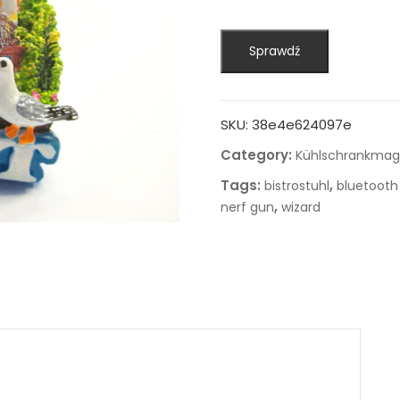
Sprawdź
SKU:
38e4e624097e
Category:
Kühlschrankmag
Tags:
,
bistrostuhl
bluetooth
,
nerf gun
wizard