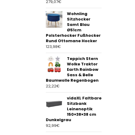
279,07
€
Wohnling
Sitzhocker
Samt Blau
Ø51cm
Polsterhocker Fußhocker
Rund Ottomane Hocker
123,98
€
Teppich Stern
Wolke Traktor
Earth Rainbow
Sass & Belle
Baumwolle Regenbogen
22,22
€
vidaXL Faltbare
Sitzbank
Leinenoptik
150×38×38 cm
Dunkelgrau
92,99
€