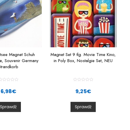
tsee Magnet Schuh
Magnet Set 9 tlg. Movie Time Kino,
e, Souvenir Germany
in Poly Box, Nostalgie Set, NEU
Strandkorb
R
R
a
a
6,98
€
9,25
€
t
e
e
d
d
0
0
Sprawdź
Sprawdź
o
o
u
u
t
o
o
f
5
5