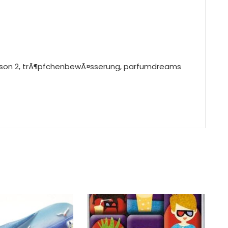
ason 2, trÃ¶pfchenbewÃ¤sserung, parfumdreams