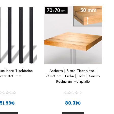
stellbare Tischbeine
Andorra | Bistro Tischplatte |
warz 870 mm
70x70cm | Eiche | Holz | Gastro
Restaurant Holzplatte
R
R
a
a
51,99
€
80,31
€
t
e
e
d
d
0
0