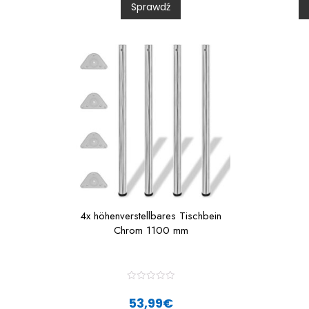
Sprawdź
o
u
t
t
o
f
f
5
4x höhenverstellbares Tischbein
Chrom 1100 mm
R
a
53,99
€
t