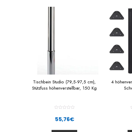
Tischbein Studio (79,5-97,5 cm),
4 höhenver
Stützfuss höhenverstellbar, 150 Kg
Sch
R
a
55,76
€
t
t
e
d
0