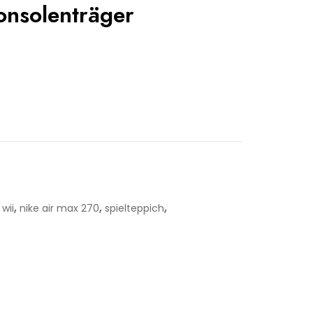
onsolenträger
,
,
,
wii
nike air max 270
spielteppich