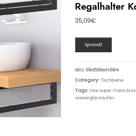
Regalhalter K
35,09
€
Sprawdź
SKU:
09d566efc684
Category:
Tischbeine
Tags:
new super mario bros 
wasserglas kaufen