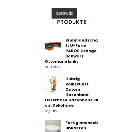
e
d
0
Sprawdź
o
u
t
PRODUKTE
o
f
5
Wohnlandscha
ft U-Form
PAROS Orange-
Schwarz
Ottomane Links
853,99
€
Hubrig
Volkskunst
Ostern
Hasenland
Osterhase Hasenhans 28
cm Dekohase
91,99
€
Fertiginnensch
ubkasten