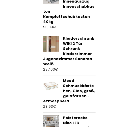
Innenauszug
Innenschubkas
ten
Komplettschubkasten
40kg
58,08
€
Kleiderschrank
WIKI 2 Tür
Schrank
Kinderzimmer
Jugendzimmer Sonoma
Weiß
237,63
€
Mood
Schmuckkästc
hen, Glas, groß,
goldfarben -
Atmosphera
28,93
€
Polsterecke
Niko LED