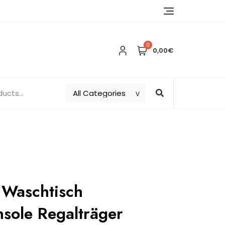
0
0,00€
Waschtisch
sole Regalträger