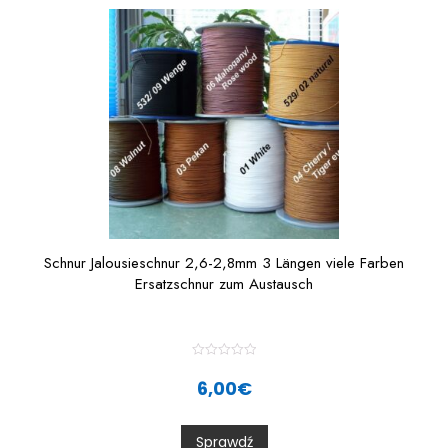
Schnur Jalousieschnur 2,6-2,8mm 3 Längen viele Farben
Ersatzschnur zum Austausch
R
a
6,00
€
t
e
d
0
Sprawdź
o