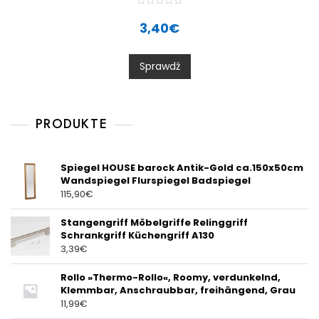
R
a
3,40
€
t
e
d
0
Sprawdź
o
u
t
o
f
5
PRODUKTE
Spiegel HOUSE barock Antik-Gold ca.150x50cm
Wandspiegel Flurspiegel Badspiegel
115,90
€
Stangengriff Möbelgriffe Relinggriff
Schrankgriff Küchengriff A130
3,39
€
Rollo »Thermo-Rollo«, Roomy, verdunkelnd,
Klemmbar, Anschraubbar, freihängend, Grau
11,99
€