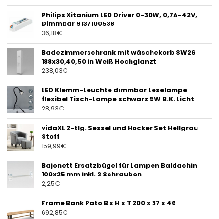
Philips Xitanium LED Driver 0-30W, 0,7A-42V,
Dimmbar 9137100538
36,18
€
Badezimmerschrank mit wäschekorb SW26
188x30,40,50 in Weiß Hochglanzt
238,03
€
LED Klemm-Leuchte dimmbar Leselampe
flexibel Tisch-Lampe schwarz 5W B.K. Licht
28,93
€
vidaXL 2-tlg. Sessel und Hocker Set Hellgrau
Stoff
159,99
€
Bajonett Ersatzbügel für Lampen Baldachin
100x25 mm inkl. 2 Schrauben
2,25
€
Frame Bank Pato B x H x T 200 x 37 x 46
692,85
€