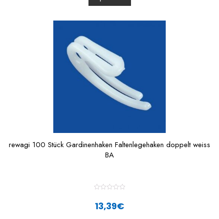
u
t
o
f
5
rewagi 100 Stück Gardinenhaken Faltenlegehaken doppelt weiss
BA
R
a
13,39
€
t
e