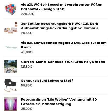
vidaXL Würfel-Sessel mit verchromten Füßen
Patchwork-Design Stoff
220,99
€
3er Set Aufbewahrungskorb HWC-C21, Korb
Aufbewahrungsbox Ordnungsbox, Bambus
20,66
€
vidaXL Schwebende Regale 2 Stk. Glas 80x10 cm
8 mm
42,99
€
Garten-Mond-Schaukelstuhl Grau Poly Rattan
121,80
€
Schaukelstuhl Schwarz Stoff
59,85
€
Fotogardinen "Lila Wellen" Vorhang mit 3D
Fotodruck, Maßanfertigung
25,00
€