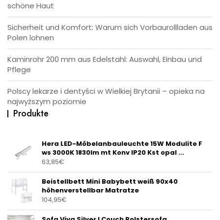
schöne Haut
Sicherheit und Komfort: Warum sich Vorbaurollladen aus
Polen lohnen
Kaminrohr 200 mm aus Edelstahl: Auswahl, Einbau und
Pflege
Polscy lekarze i dentyści w Wielkiej Brytanii – opieka na
najwyższym poziomie
Produkte
Hera LED-Möbelanbauleuchte 15W Modulite F
ws 3000K 1830lm mt Konv IP20 Kst opal ...
63,85
€
Beistellbett Mini Babybett weiß 90x40
höhenverstellbar Matratze
104,95
€
Sofa Viva Silver I Couch Polstersofa