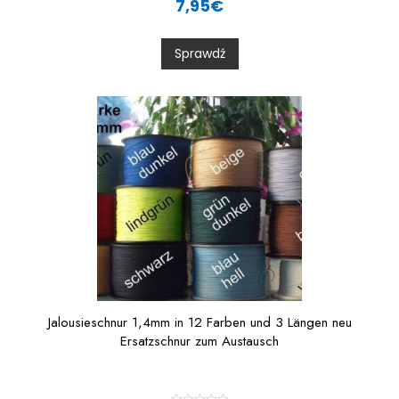
7,95
€
t
e
d
0
Sprawdź
o
u
t
o
f
5
Jalousieschnur 1,4mm in 12 Farben und 3 Längen neu
Ersatzschnur zum Austausch