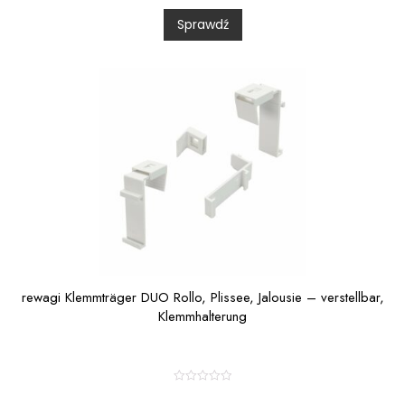
d
0
Sprawdź
o
u
t
o
f
5
rewagi Klemmträger DUO Rollo, Plissee, Jalousie – verstellbar,
Klemmhalterung
R
a