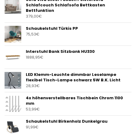
Schlafcouch Schlafsofa Bettkasten
Bettfunktion
379,00
€
Schaukelstuhl Türkis PP
75,53
€
Interstuhl Bank Sitzbank HU330
1888,95
€
LED Klemm-Leuchte dimmbar Leselampe
flexibel Tisch-Lampe schwarz 5W B.K. Licht
28,93
€
4x höhenverstellbares Tischbein Chrom 1100
mm
53,99
€
Schaukelstuhl Birkenholz Dunkelgrau
91,99
€