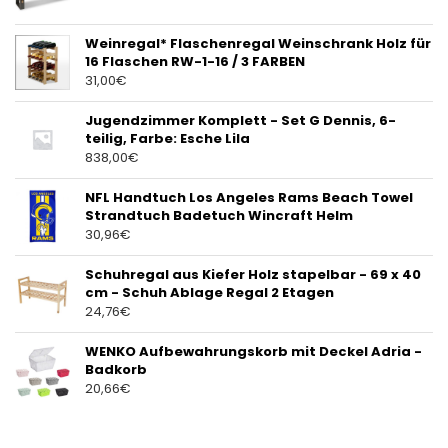
Weinregal* Flaschenregal Weinschrank Holz für
16 Flaschen RW-1-16 / 3 FARBEN
31,00
€
Jugendzimmer Komplett - Set G Dennis, 6-
teilig, Farbe: Esche Lila
838,00
€
NFL Handtuch Los Angeles Rams Beach Towel
Strandtuch Badetuch Wincraft Helm
30,96
€
Schuhregal aus Kiefer Holz stapelbar - 69 x 40
cm - Schuh Ablage Regal 2 Etagen
24,76
€
WENKO Aufbewahrungskorb mit Deckel Adria -
Badkorb
20,66
€