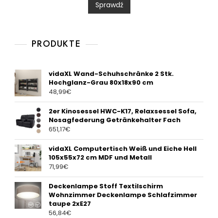
Sprawdź
o
u
t
o
f
5
PRODUKTE
vidaXL Wand-Schuhschränke 2 Stk.
Hochglanz-Grau 80x18x90 cm
48,99
€
2er Kinosessel HWC-K17, Relaxsessel Sofa,
Nosagfederung Getränkehalter Fach
651,17
€
vidaXL Computertisch Weiß und Eiche Hell
105x55x72 cm MDF und Metall
71,99
€
Deckenlampe Stoff Textilschirm
Wohnzimmer Deckenlampe Schlafzimmer
taupe 2xE27
56,84
€