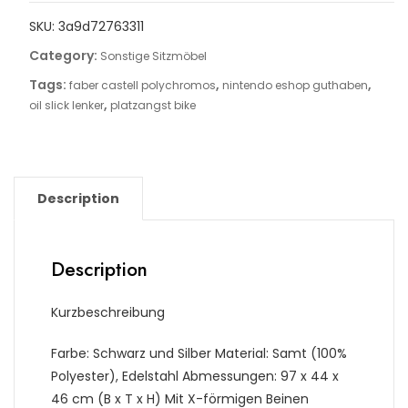
SKU:
3a9d72763311
Category:
Sonstige Sitzmöbel
Tags:
,
,
faber castell polychromos
nintendo eshop guthaben
,
oil slick lenker
platzangst bike
Description
Description
Kurzbeschreibung
Farbe: Schwarz und Silber Material: Samt (100%
Polyester), Edelstahl Abmessungen: 97 x 44 x
46 cm (B x T x H) Mit X-förmigen Beinen