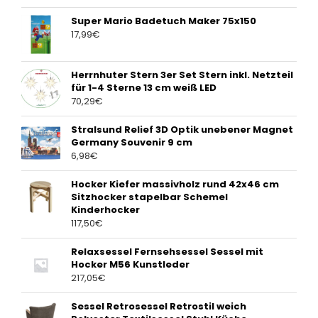
Super Mario Badetuch Maker 75x150
17,99
€
Herrnhuter Stern 3er Set Stern inkl. Netzteil
für 1-4 Sterne 13 cm weiß LED
70,29
€
Stralsund Relief 3D Optik unebener Magnet
Germany Souvenir 9 cm
6,98
€
Hocker Kiefer massivholz rund 42x46 cm
Sitzhocker stapelbar Schemel
Kinderhocker
117,50
€
Relaxsessel Fernsehsessel Sessel mit
Hocker M56 Kunstleder
217,05
€
Sessel Retrosessel Retrostil weich