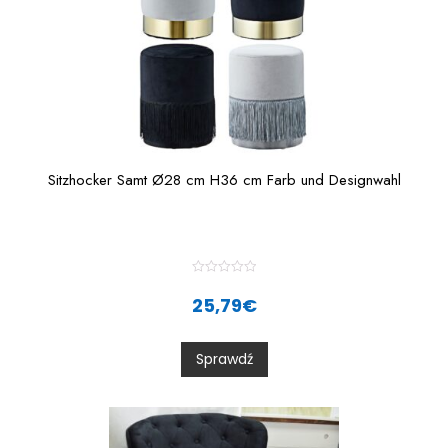
Sitzhocker Samt Ø28 cm H36 cm Farb und Designwahl
R
a
25,79
€
t
e
d
0
Sprawdź
o
u
t
o
f
5