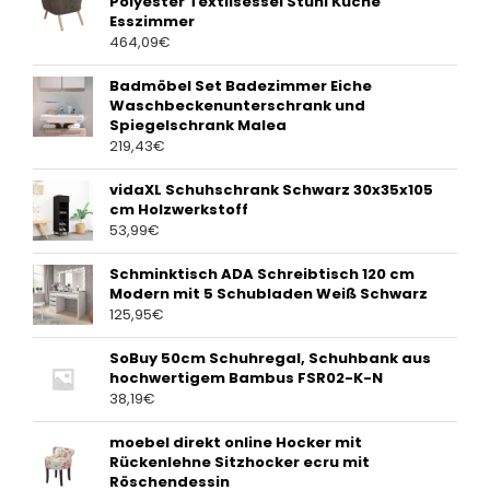
Polyester Textilsessel Stuhl Küche
Esszimmer
464,09
€
Badmöbel Set Badezimmer Eiche
Waschbeckenunterschrank und
Spiegelschrank Malea
219,43
€
vidaXL Schuhschrank Schwarz 30x35x105
cm Holzwerkstoff
53,99
€
Schminktisch ADA Schreibtisch 120 cm
Modern mit 5 Schubladen Weiß Schwarz
125,95
€
SoBuy 50cm Schuhregal, Schuhbank aus
hochwertigem Bambus FSR02-K-N
38,19
€
moebel direkt online Hocker mit
Rückenlehne Sitzhocker ecru mit
Röschendessin