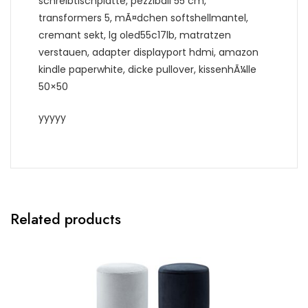
schreibtischplatte, pezziball 55 cm,
transformers 5, mÃ¤dchen softshellmantel,
cremant sekt, lg oled55c17lb, matratzen
verstauen, adapter displayport hdmi, amazon
kindle paperwhite, dicke pullover, kissenhÃ¼lle
50×50
yyyyy
Related products