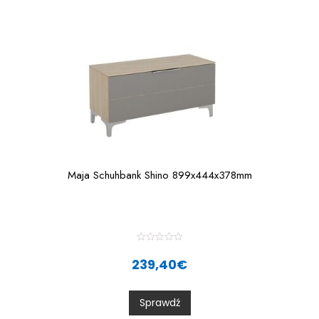
5
Maja Schuhbank Shino 899x444x378mm
R
a
239,40
€
t
e
d
0
Sprawdź
o
u
t