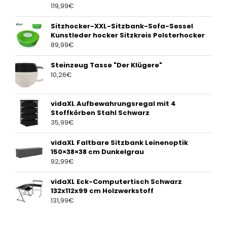
119,99
€
Sitzhocker-XXL-Sitzbank-Sofa-Sessel
Kunstleder hocker Sitzkreis Polsterhocker
89,99
€
Steinzeug Tasse "Der Klügere"
10,26
€
vidaXL Aufbewahrungsregal mit 4
Stoffkörben Stahl Schwarz
35,99
€
vidaXL Faltbare Sitzbank Leinenoptik
150×38×38 cm Dunkelgrau
92,99
€
vidaXL Eck-Computertisch Schwarz
132x112x99 cm Holzwerkstoff
131,99
€