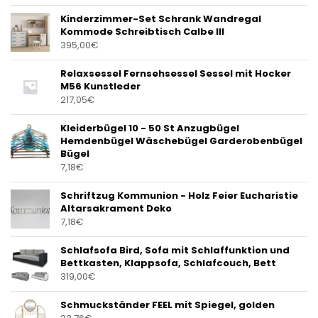
Kinderzimmer-Set Schrank Wandregal
Kommode Schreibtisch Calbe III
395,00
€
Relaxsessel Fernsehsessel Sessel mit Hocker
M56 Kunstleder
217,05
€
Kleiderbügel 10 - 50 St Anzugbügel
Hemdenbügel Wäschebügel Garderobenbügel
Bügel
7,18
€
Schriftzug Kommunion - Holz Feier Eucharistie
Altarsakrament Deko
7,18
€
Schlafsofa Bird, Sofa mit Schlaffunktion und
Bettkasten, Klappsofa, Schlafcouch, Bett
319,00
€
Schmuckständer FEEL mit Spiegel, golden