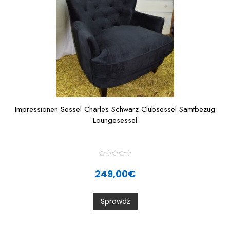
Impressionen Sessel Charles Schwarz Clubsessel Samtbezug
Loungesessel
R
a
249,00
€
t
e
d
0
Sprawdź
o
u
t
o
f