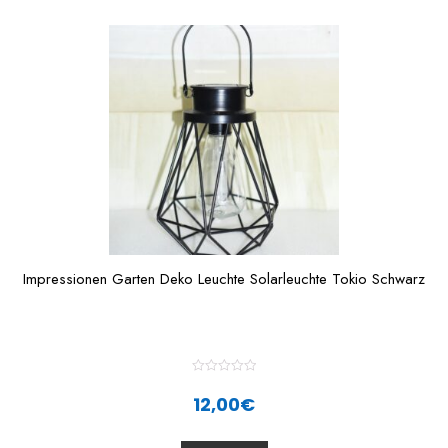
o
f
5
Impressionen Garten Deko Leuchte Solarleuchte Tokio Schwarz
R
a
12,00
€
t
e
d
0