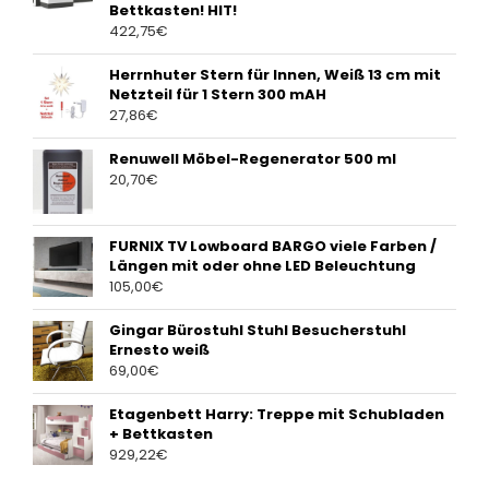
Bettkasten! HIT!
422,75
€
Herrnhuter Stern für Innen, Weiß 13 cm mit
Netzteil für 1 Stern 300 mAH
27,86
€
Renuwell Möbel-Regenerator 500 ml
20,70
€
FURNIX TV Lowboard BARGO viele Farben /
Längen mit oder ohne LED Beleuchtung
105,00
€
Gingar Bürostuhl Stuhl Besucherstuhl
Ernesto weiß
69,00
€
Etagenbett Harry: Treppe mit Schubladen
+ Bettkasten
929,22
€