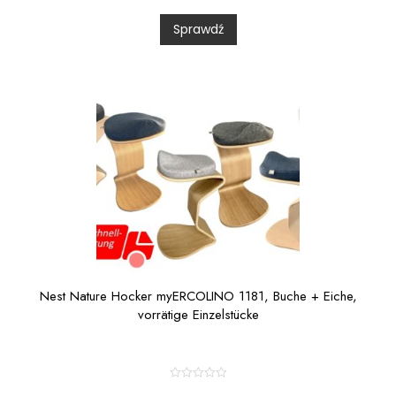
d
0
Sprawdź
o
u
t
o
f
5
Nest Nature Hocker myERCOLINO 1181, Buche + Eiche,
vorrätige Einzelstücke
R