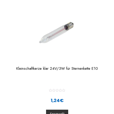
o
f
5
Kleinschaftkerze klar 24V/3W für Sternenkette E10
R
a
1,24
€
t
e
d
0
o