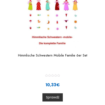
Himmlische Schwestern Mobile Familie 6er Set
R
a
10,33
€
t
e
d
0
Sprawdź
o
u
t