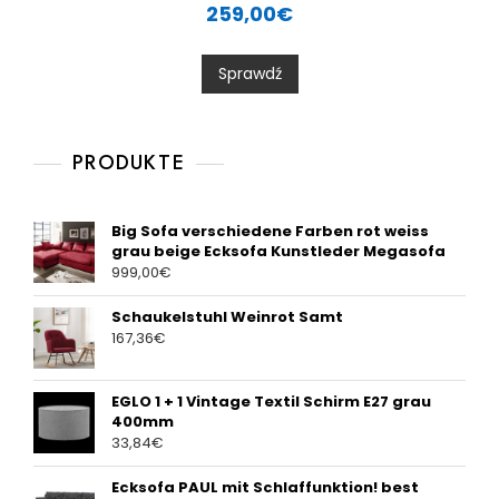
a
259,00
€
t
e
d
0
Sprawdź
o
u
t
o
f
5
PRODUKTE
Big Sofa verschiedene Farben rot weiss
grau beige Ecksofa Kunstleder Megasofa
999,00
€
Schaukelstuhl Weinrot Samt
167,36
€
EGLO 1 + 1 Vintage Textil Schirm E27 grau
400mm
33,84
€
Ecksofa PAUL mit Schlaffunktion! best