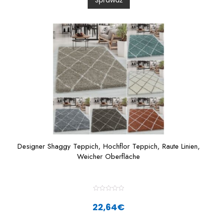
Sprawdź
u
t
o
f
5
Designer Shaggy Teppich, Hochflor Teppich, Raute Linien,
Weicher Oberfläche
R
a
22,64
€
t
e