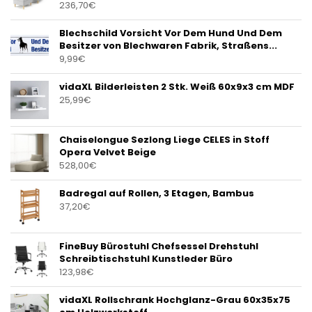
236,70
€
Blechschild Vorsicht Vor Dem Hund Und Dem
Besitzer von Blechwaren Fabrik, Straßens...
9,99
€
vidaXL Bilderleisten 2 Stk. Weiß 60x9x3 cm MDF
25,99
€
Chaiselongue Sezlong Liege CELES in Stoff
Opera Velvet Beige
528,00
€
Badregal auf Rollen, 3 Etagen, Bambus
37,20
€
FineBuy Bürostuhl Chefsessel Drehstuhl
Schreibtischstuhl Kunstleder Büro
123,98
€
vidaXL Rollschrank Hochglanz-Grau 60x35x75