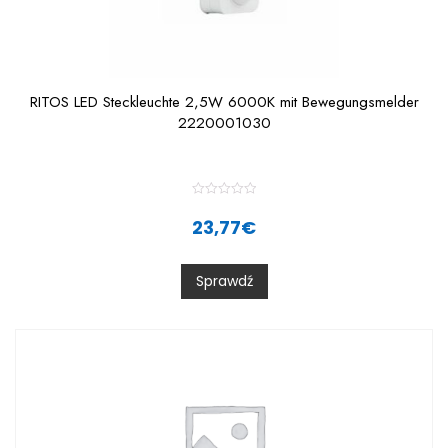
RITOS LED Steckleuchte 2,5W 6000K mit Bewegungsmelder
2220001030
R
a
23,77
€
t
e
d
0
Sprawdź
o
u
t
o
f
5