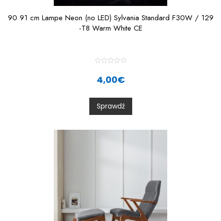
90 91 cm Lampe Neon (no LED) Sylvania Standard F30W / 129
-T8 Warm White CE
R
a
4,00
€
t
e
d
0
Sprawdź
o
u
t
o
f
5