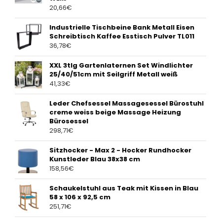
20,66
€
Industrielle Tischbeine Bank Metall Eisen
Schreibtisch Kaffee Esstisch Pulver TL011
36,78
€
XXL 3tlg Gartenlaternen Set Windlichter
25/40/51cm mit Seilgriff Metall weiß
41,33
€
Leder Chefsessel Massagesessel Bürostuhl
creme weiss beige Massage Heizung
Bürosessel
298,71
€
Sitzhocker - Max 2 - Hocker Rundhocker
Kunstleder Blau 38x38 cm
158,56
€
Schaukelstuhl aus Teak mit Kissen in Blau
58 x 106 x 92,5 cm
251,71
€