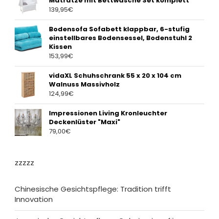
Matratze mit Bettwäsche Set komplett
139,95
€
Bodensofa Sofabett klappbar, 6-stufig
einstellbares Bodensessel, Bodenstuhl 2
Kissen
153,99
€
vidaXL Schuhschrank 55 x 20 x 104 cm
Walnuss Massivholz
124,99
€
Impressionen Living Kronleuchter
Deckenlüster "Maxi"
79,00
€
zzzzz
Chinesische Gesichtspflege: Tradition trifft
Innovation