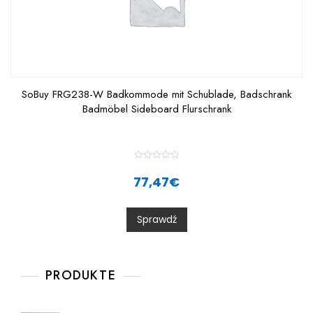
SoBuy FRG238-W Badkommode mit Schublade, Badschrank
Badmöbel Sideboard Flurschrank
R
a
77,47
€
t
e
d
0
Sprawdź
o
u
t
o
f
5
PRODUKTE