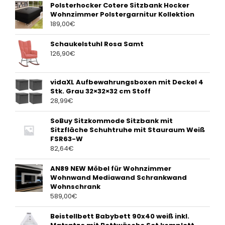
Polsterhocker Cotere Sitzbank Hocker
Wohnzimmer Polstergarnitur Kollektion
189,00
€
Schaukelstuhl Rosa Samt
126,90
€
vidaXL Aufbewahrungsboxen mit Deckel 4
Stk. Grau 32×32×32 cm Stoff
28,99
€
SoBuy Sitzkommode Sitzbank mit
Sitzfläche Schuhtruhe mit Stauraum Weiß
FSR63-W
82,64
€
AN89 NEW Möbel für Wohnzimmer
Wohnwand Mediawand Schrankwand
Wohnschrank
589,00
€
Beistellbett Babybett 90x40 weiß inkl.