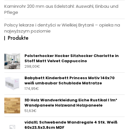
Kaminrohr 200 mm aus Edelstahl: Auswahl, Einbau und
Pflege
Polscy lekarze i dentyści w Wielkiej Brytanii – opieka na
najwyższym poziomie
Produkte
Polsterhocker Hocker Sitzhocker Charlotte in
Stoff Matt Velvet Cappuccino
298,00
€
Babybett Kinderbett Princess Motiv 140x70
weiß umbaubar Schublade Matratze
174,95
€
3D Holz Wandverkleidung Eiche Rustikal I 1m²
Wandpaneele Holzwand Holzpaneele
51,63
€
vidaXL Schwebende Wandregale 4 Stk. Weiß
60x23,5x3,8cm MDF