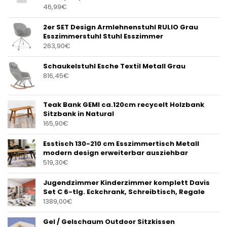
46,99
€
2er SET Design Armlehnenstuhl RULIO Grau
Esszimmerstuhl Stuhl Esszimmer
263,90
€
Schaukelstuhl Esche Textil Metall Grau
816,45
€
Teak Bank GEMI ca.120cm recycelt Holzbank
Sitzbank in Natural
165,90
€
Esstisch 130-210 cm Esszimmertisch Metall
modern design erweiterbar ausziehbar
519,30
€
Jugendzimmer Kinderzimmer komplett Davis
Set C 6-tlg. Eckchrank, Schreibtisch, Regale
1389,00
€
Gel / Gelschaum Outdoor Sitzkissen