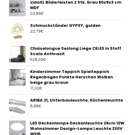
vidaXL Bilderleisten 2 Stk. Grau 80x9x3 cm
MDF
23,99
€
Schmuckständer GYPSY, golden
22,73
€
Chaiselongue Sezlong Liege CELES in Stoff
Scala Anthrazit
528,00
€
Kinderzimmer Teppich Spielteppich
Regenbogen Punkte Herzchen Wolken
beige grau braun
71,32
€
ARIBA 21, Unterbauleuchte, Küchenleuchte
8,98
€
LED Deckenlampe Deckenleuchte 28cm 12W
Wohnzimmer Design-Lampe Leuchte 230V
WEIß