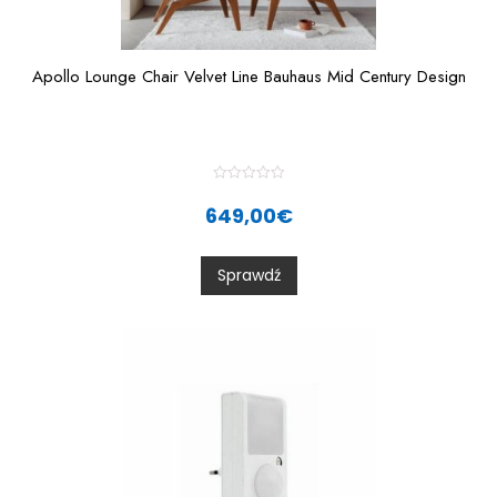
Apollo Lounge Chair Velvet Line Bauhaus Mid Century Design
R
a
649,00
€
t
e
d
0
Sprawdź
o
u
t
o
f
5