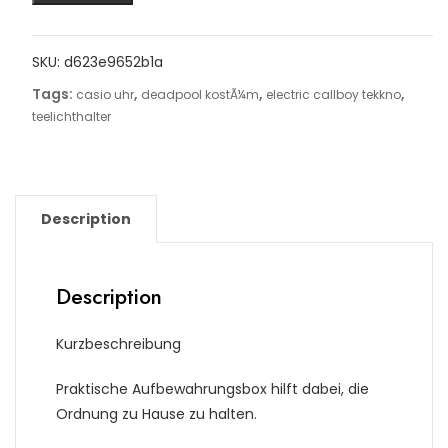
SKU:
d623e9652b1a
Tags:
,
,
,
casio uhr
deadpool kostÃ¼m
electric callboy tekkno
teelichthalter
Description
Description
Kurzbeschreibung
Praktische Aufbewahrungsbox hilft dabei, die
Ordnung zu Hause zu halten.