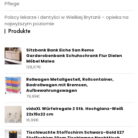
Pflege
Polscy lekarze i dentyści w Wielkiej Brytanii – opieka na
najwyższym poziomie
Produkte
Sitzbank Bank Eiche San Remo
Garderobenbank Schuhschrank Flur Dielen
Möbel Malea
128,67
€
Rollwagen Metallgestell, Rollcontainer,
Badrollwagen mit Bremsen,
Aufbewahrungswagen
79,99
€
vidaXL Würfelregale 2 Stk. Hochglanz-Weiß
22x15x22 cm
16,99
€
Tischleuchte Stoffschirm Schwarz-Gold E27
Stoffschirm 20cm Tischlampe Nachttisch