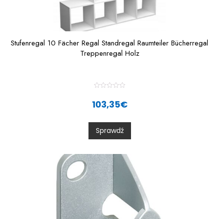
Stufenregal 10 Fächer Regal Standregal Raumteiler Bücherregal
Treppenregal Holz
R
a
103,35
€
t
e
d
0
Sprawdź
o
u
t
o
f
5