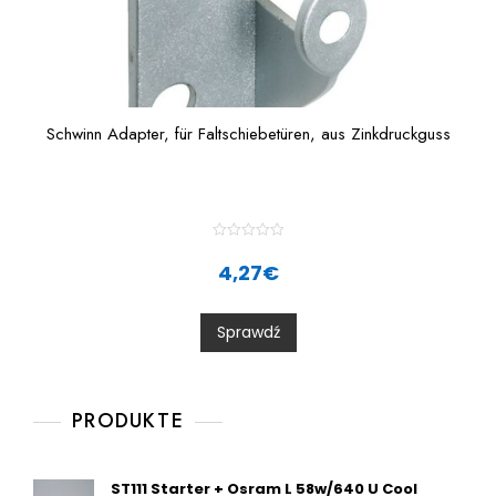
Schwinn Adapter, für Faltschiebetüren, aus Zinkdruckguss
R
a
4,27
€
t
e
d
0
Sprawdź
o
u
t
o
f
5
PRODUKTE
ST111 Starter + Osram L 58w/640 U Cool