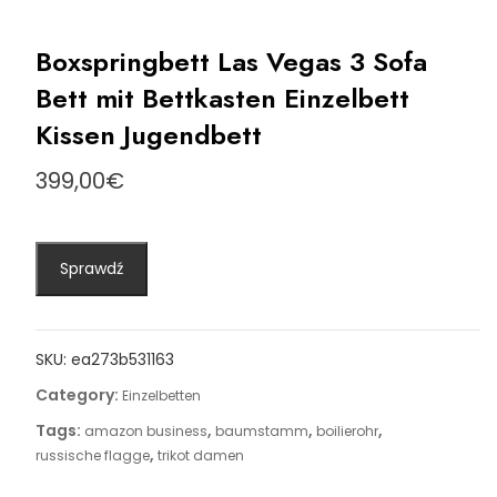
Boxspringbett Las Vegas 3 Sofa
Bett mit Bettkasten Einzelbett
Kissen Jugendbett
399,00
€
Sprawdź
SKU:
ea273b531163
Category:
Einzelbetten
Tags:
,
,
,
amazon business
baumstamm
boilierohr
,
russische flagge
trikot damen