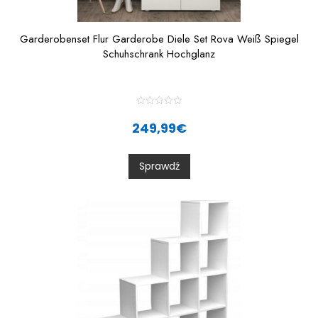
Garderobenset Flur Garderobe Diele Set Rova Weiß Spiegel
Schuhschrank Hochglanz
R
a
249,99
€
t
e
d
0
Sprawdź
o
u
t
o
f
5