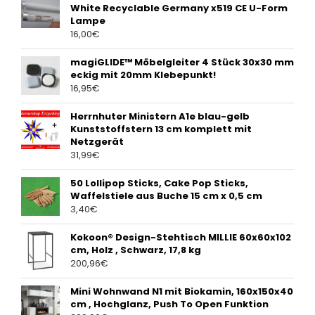
White Recyclable Germany x519 CE U-Form
Lampe
16,00
€
magiGLIDE™ Möbelgleiter 4 Stück 30x30 mm
eckig mit 20mm Klebepunkt!
16,95
€
Herrnhuter Ministern A1e blau-gelb
Kunststoffstern 13 cm komplett mit
Netzgerät
31,99
€
50 Lollipop Sticks, Cake Pop Sticks,
Waffelstiele aus Buche 15 cm x 0,5 cm
3,40
€
Kokoon® Design-Stehtisch MILLIE 60x60x102
cm, Holz , Schwarz, 17,8 kg
200,96
€
Mini Wohnwand N1 mit Biokamin, 160x150x40
cm , Hochglanz, Push To Open Funktion