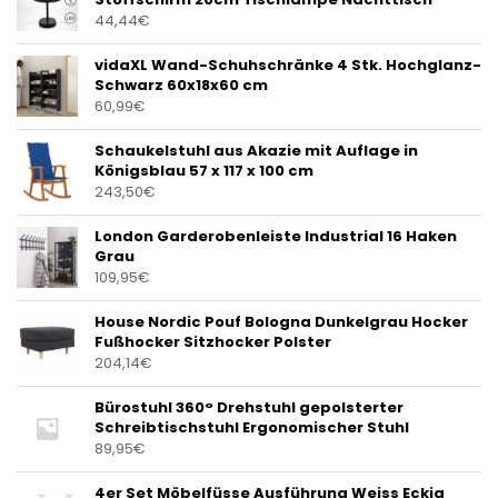
44,44
€
vidaXL Wand-Schuhschränke 4 Stk. Hochglanz-
Schwarz 60x18x60 cm
60,99
€
Schaukelstuhl aus Akazie mit Auflage in
Königsblau 57 x 117 x 100 cm
243,50
€
London Garderobenleiste Industrial 16 Haken
Grau
109,95
€
House Nordic Pouf Bologna Dunkelgrau Hocker
Fußhocker Sitzhocker Polster
204,14
€
Bürostuhl 360° Drehstuhl gepolsterter
Schreibtischstuhl Ergonomischer Stuhl
89,95
€
4er Set Möbelfüsse Ausführung Weiss Eckig