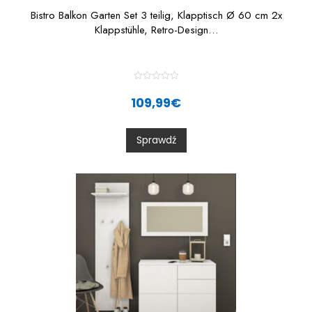
Bistro Balkon Garten Set 3 teilig, Klapptisch Ø 60 cm 2x
Klappstühle, Retro-Design…
R
a
109,99
€
t
e
d
0
Sprawdź
o
u
t
o
f
5