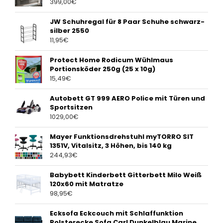
399,00
€
JW Schuhregal für 8 Paar Schuhe schwarz-
silber 2550
11,95
€
Protect Home Rodicum Wühlmaus
Portionsköder 250g (25 x 10g)
15,49
€
Autobett GT 999 AERO Police mit Türen und
Sportsitzen
1029,00
€
Mayer Funktionsdrehstuhl myTORRO SIT
1351V, Vitalsitz, 3 Höhen, bis 140 kg
244,93
€
Babybett Kinderbett Gitterbett Milo Weiß
120x60 mit Matratze
98,95
€
Ecksofa Eckcouch mit Schlaffunktion
Polsterecke Sofa Carl Dunkelblau Marine