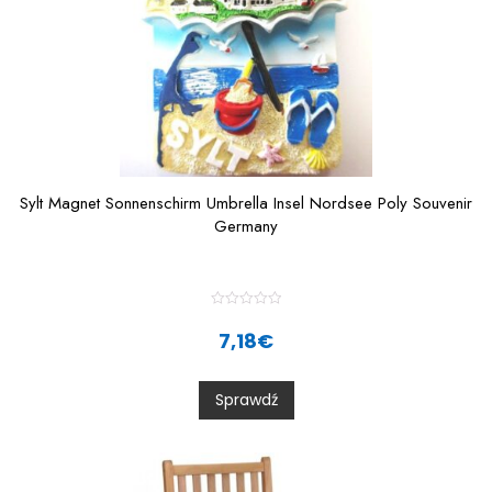
Sylt Magnet Sonnenschirm Umbrella Insel Nordsee Poly Souvenir
Germany
R
a
7,18
€
t
e
d
0
Sprawdź
o
u
t
o
f
5