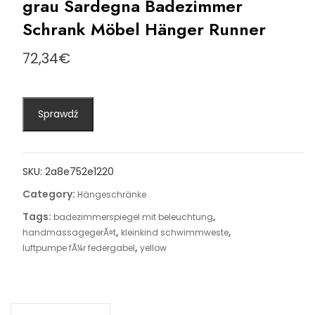
grau Sardegna Badezimmer
Schrank Möbel Hänger Runner
72,34
€
Sprawdź
SKU:
2a8e752e1220
Category:
Hängeschränke
Tags:
,
badezimmerspiegel mit beleuchtung
,
,
handmassagegerÃ¤t
kleinkind schwimmweste
,
luftpumpe fÃ¼r federgabel
yellow