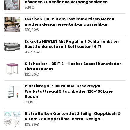
Röllchen Zubehör alle Vorhangschienen
5,16
€
Esstisch 130-210 cm Esszimmertisch Metall
modern design erweiterbar ausziehbar
519,30
€
Ecksofa HEWLET Mit Regal mit Schlaffunktion
Best Schlafsofa mit Bettkasten! HIT!
422,75
€
Sitzhocker - BRIT 2 - Hocker Sessel Kunstleder
Lila 40x40cm
132,90
€
Plastikregal * 180x80x46 Steckregal
Werkstattregal 5 Fachböden 120-160kg je
Boden
79,19
€
Bistro Balkon Garten Set 3 teilig, Klapptisch Ø
60 cm 2x Klappstühle, Retro-Design...
109,99
€