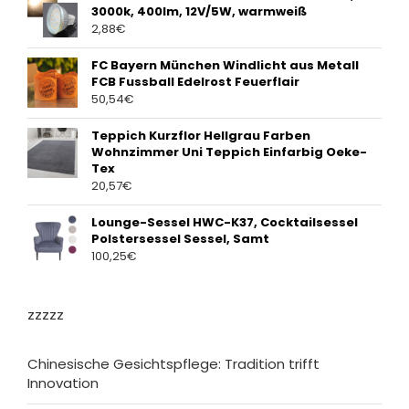
3000k, 400lm, 12V/5W, warmweiß
2,88
€
FC Bayern München Windlicht aus Metall
FCB Fussball Edelrost Feuerflair
50,54
€
Teppich Kurzflor Hellgrau Farben
Wohnzimmer Uni Teppich Einfarbig Oeke-
Tex
20,57
€
Lounge-Sessel HWC-K37, Cocktailsessel
Polstersessel Sessel, Samt
100,25
€
zzzzz
Chinesische Gesichtspflege: Tradition trifft
Innovation