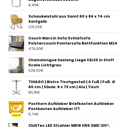
8,40
€
Schaukelstuhl aus Samt 60 x 84 x 74 cm
Senfgelb
231,32
€
Couch Marcin Sofa Schlafsofa
Polstercouch Polstersofa Bettfunktion M24
479,00
€
Chaiselongue Sezlong Liege CELES in Stoff
Scala Lichtgrau
528,00
€
THIAGO | Bistro Tischgestell | 4 Fuß | Fuß: Ø
60 cm | Säule: 6 x 73 cm | Alu | Tisch
80,15
€
Posthorn Aufkleber Briefkasten Aufkleber
Postkasten Aufkleber 177
5,74
€
ChiliTec LED Strahler MR16 H55 SMD 120°,