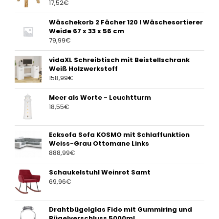
17,52
€
Wäschekorb 2 Fächer 120 l Wäschesortierer
Weide 67 x 33 x 56 cm
79,99
€
vidaXL Schreibtisch mit Beistellschrank
Weiß Holzwerkstoff
158,99
€
Meer als Worte - Leuchtturm
18,55
€
Ecksofa Sofa KOSMO mit Schlaffunktion
Weiss-Grau Ottomane Links
888,99
€
Schaukelstuhl Weinrot Samt
69,96
€
Drahtbügelglas Fido mit Gummiring und
Bügelverschluss 5000ml