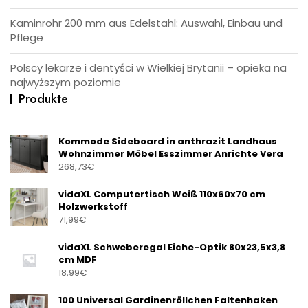
Kaminrohr 200 mm aus Edelstahl: Auswahl, Einbau und
Pflege
Polscy lekarze i dentyści w Wielkiej Brytanii – opieka na
najwyższym poziomie
Produkte
Kommode Sideboard in anthrazit Landhaus
Wohnzimmer Möbel Esszimmer Anrichte Vera
268,73
€
vidaXL Computertisch Weiß 110x60x70 cm
Holzwerkstoff
71,99
€
vidaXL Schweberegal Eiche-Optik 80x23,5x3,8
cm MDF
18,99
€
100 Universal Gardinenröllchen Faltenhaken