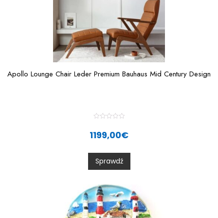
Apollo Lounge Chair Leder Premium Bauhaus Mid Century Design
R
a
1199,00
€
t
e
d
0
Sprawdź
o
u
t
o
f
5