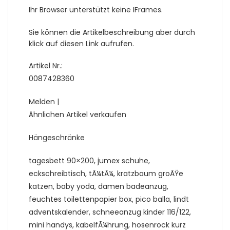
Ihr Browser unterstützt keine IFrames.
Sie können die Artikelbeschreibung aber durch
klick auf diesen Link aufrufen.
Artikel Nr.:
0087428360
Melden |
Ähnlichen Artikel verkaufen
Hängeschränke
tagesbett 90×200, jumex schuhe,
eckschreibtisch, tÃ¼tÃ¼, kratzbaum groÃŸe
katzen, baby yoda, damen badeanzug,
feuchtes toilettenpapier box, pico balla, lindt
adventskalender, schneeanzug kinder 116/122,
mini handys, kabelfÃ¼hrung, hosenrock kurz