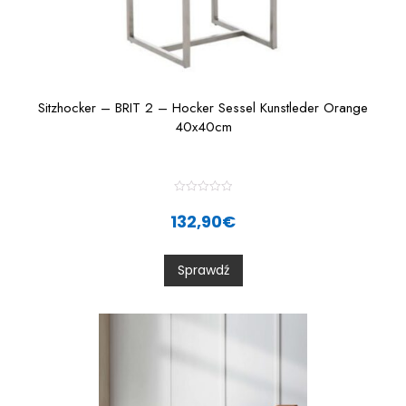
Sitzhocker – BRIT 2 – Hocker Sessel Kunstleder Orange
40x40cm
R
a
132,90
€
t
e
d
0
Sprawdź
o
u
t
o
f
5