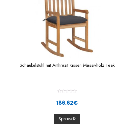
Schaukelstuhl mit Anthrazit Kissen Massivholz Teak
R
a
186,62
€
t
e
d
0
Sprawdź
o
u
t
o
f