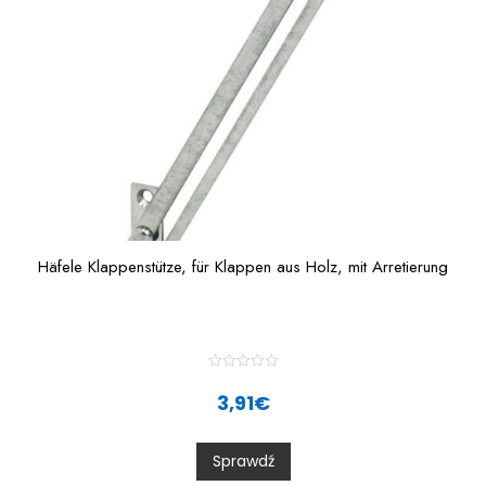
5
Häfele Klappenstütze, für Klappen aus Holz, mit Arretierung
R
a
3,91
€
t
e
d
0
Sprawdź
o
u
t