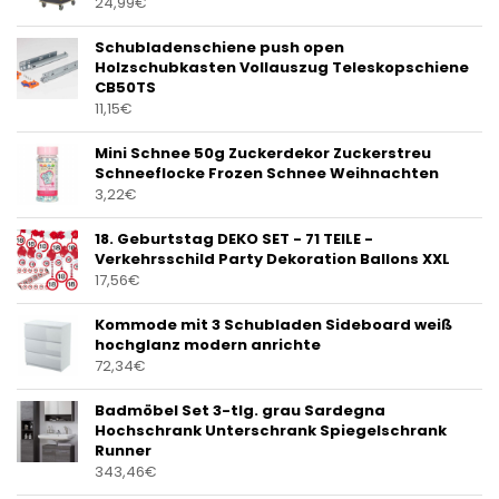
24,99
€
Schubladenschiene push open
Holzschubkasten Vollauszug Teleskopschiene
CB50TS
11,15
€
Mini Schnee 50g Zuckerdekor Zuckerstreu
Schneeflocke Frozen Schnee Weihnachten
3,22
€
18. Geburtstag DEKO SET - 71 TEILE -
Verkehrsschild Party Dekoration Ballons XXL
17,56
€
Kommode mit 3 Schubladen Sideboard weiß
hochglanz modern anrichte
72,34
€
Badmöbel Set 3-tlg. grau Sardegna
Hochschrank Unterschrank Spiegelschrank
Runner
343,46
€