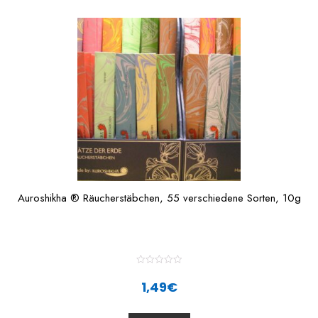
o
f
5
Auroshikha ® Räucherstäbchen, 55 verschiedene Sorten, 10g
R
a
1,49
€
t
e
d
0