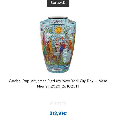
Sprawdź
o
u
t
o
f
5
Goebel Pop Art James Rizzi My New York City Day – Vase
Neuheit 2020 26102511
R
a
313,91
€
t