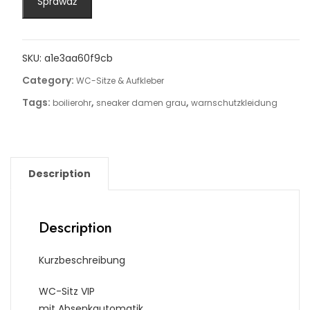
Sprawdź
SKU:
a1e3aa60f9cb
Category:
WC-Sitze & Aufkleber
Tags:
,
,
boilierohr
sneaker damen grau
warnschutzkleidung
Description
Description
Kurzbeschreibung
WC-Sitz VIP
mit Absenkautomatik