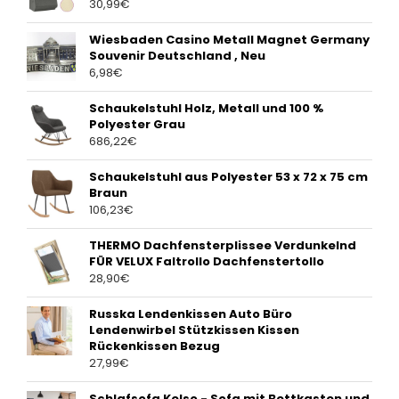
30,99
€
Wiesbaden Casino Metall Magnet Germany
Souvenir Deutschland , Neu
6,98
€
Schaukelstuhl Holz, Metall und 100 %
Polyester Grau
686,22
€
Schaukelstuhl aus Polyester 53 x 72 x 75 cm
Braun
106,23
€
THERMO Dachfensterplissee Verdunkelnd
FÜR VELUX Faltrollo Dachfenstertollo
28,90
€
Russka Lendenkissen Auto Büro
Lendenwirbel Stützkissen Kissen
Rückenkissen Bezug
27,99
€
Schlafsofa Kelso - Sofa mit Bettkasten und