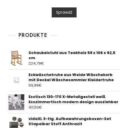
e
d
0
Sprawdź
o
u
t
o
f
5
PRODUKTE
Schaukelstuhl aus Teakholz 58 x 106 x 92,5
cm
224,79
€
Eckwäschetruhe aus Weide Wäschekorb
mit Deckel Wäschesammler Kleidertruhe
69,99
€
Esstisch 130-170 X-Metallgestell weiß
Esszimmertisch modern design ausziehbar
411,50
€
vidaXL 3-tlg. Aufbewahrungsboxen-Set
Stapelbar Stoff Anthrazit