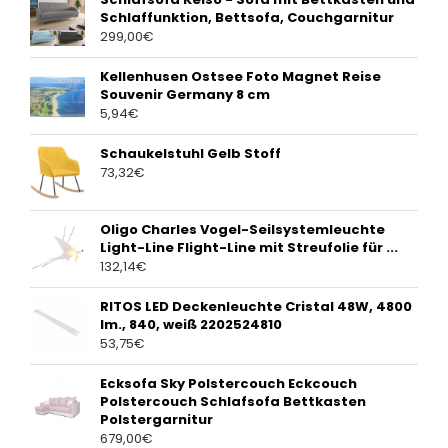
Schlaffunktion, Bettsofa, Couchgarnitur
299,00
€
Kellenhusen Ostsee Foto Magnet Reise
Souvenir Germany 8 cm
5,94
€
Schaukelstuhl Gelb Stoff
73,32
€
Oligo Charles Vogel-Seilsystemleuchte
Light-Line Flight-Line mit Streufolie für ...
132,14
€
RITOS LED Deckenleuchte Cristal 48W, 4800
lm., 840, weiß 2202524810
53,75
€
Ecksofa Sky Polstercouch Eckcouch
Polstercouch Schlafsofa Bettkasten
Polstergarnitur
679,00
€