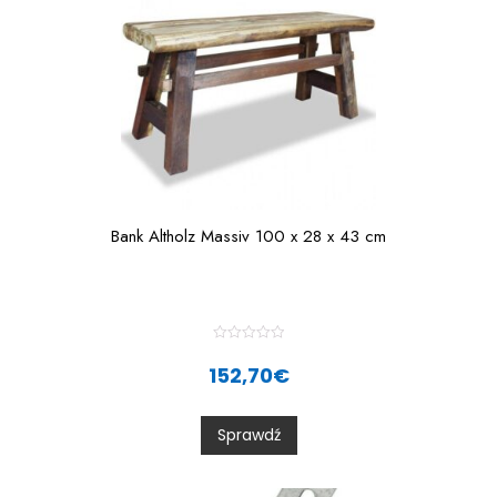
Bank Altholz Massiv 100 x 28 x 43 cm
R
a
152,70
€
t
e
d
0
Sprawdź
o
u
t
o
f