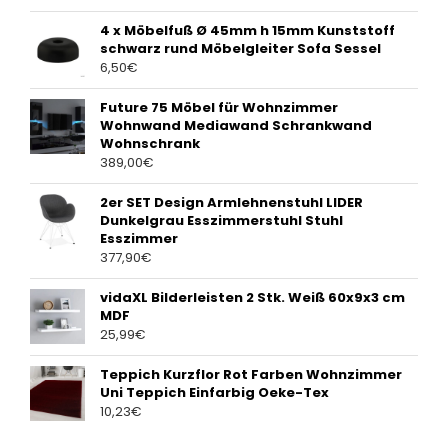
4 x Möbelfuß Ø 45mm h 15mm Kunststoff
schwarz rund Möbelgleiter Sofa Sessel
6,50
€
Future 75 Möbel für Wohnzimmer
Wohnwand Mediawand Schrankwand
Wohnschrank
389,00
€
2er SET Design Armlehnenstuhl LIDER
Dunkelgrau Esszimmerstuhl Stuhl
Esszimmer
377,90
€
vidaXL Bilderleisten 2 Stk. Weiß 60x9x3 cm
MDF
25,99
€
Teppich Kurzflor Rot Farben Wohnzimmer
Uni Teppich Einfarbig Oeke-Tex
10,23
€