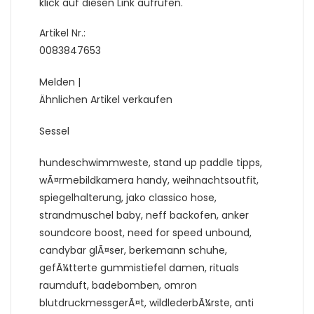
klick auf diesen Link aufrufen.
Artikel Nr.:
0083847653
Melden |
Ähnlichen Artikel verkaufen
Sessel
hundeschwimmweste, stand up paddle tipps,
wÃ¤rmebildkamera handy, weihnachtsoutfit,
spiegelhalterung, jako classico hose,
strandmuschel baby, neff backofen, anker
soundcore boost, need for speed unbound,
candybar glÃ¤ser, berkemann schuhe,
gefÃ¼tterte gummistiefel damen, rituals
raumduft, badebomben, omron
blutdruckmessgerÃ¤t, wildlederbÃ¼rste, anti