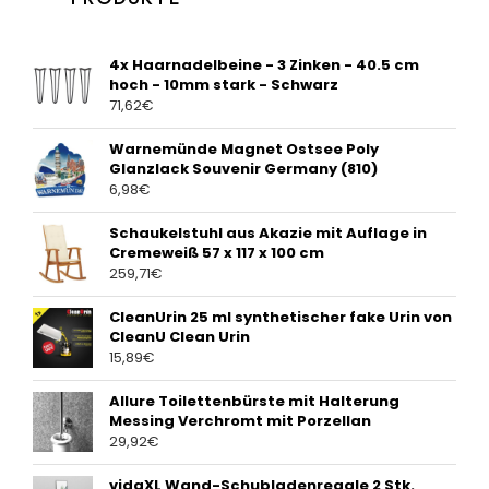
4x Haarnadelbeine - 3 Zinken - 40.5 cm
hoch - 10mm stark - Schwarz
71,62
€
Warnemünde Magnet Ostsee Poly
Glanzlack Souvenir Germany (810)
6,98
€
Schaukelstuhl aus Akazie mit Auflage in
Cremeweiß 57 x 117 x 100 cm
259,71
€
CleanUrin 25 ml synthetischer fake Urin von
CleanU Clean Urin
15,89
€
Allure Toilettenbürste mit Halterung
Messing Verchromt mit Porzellan
29,92
€
vidaXL Wand-Schubladenregale 2 Stk.