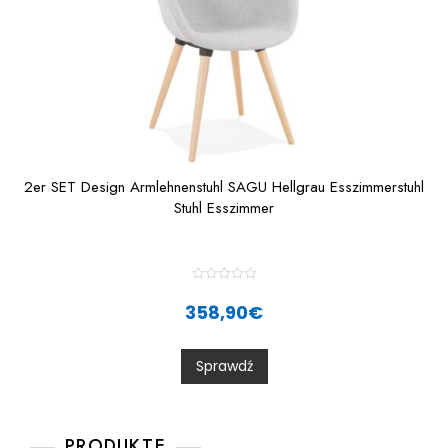
2er SET Design Armlehnenstuhl SAGU Hellgrau Esszimmerstuhl
Stuhl Esszimmer
R
a
358,90
€
t
e
d
0
Sprawdź
o
u
t
o
f
5
PRODUKTE