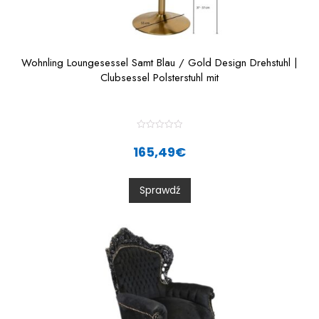
Wohnling Loungesessel Samt Blau / Gold Design Drehstuhl |
Clubsessel Polsterstuhl mit
R
a
165,49
€
t
e
d
0
Sprawdź
o
u
t
o
f
5