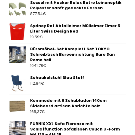
Sessel mit Hocker Relax Retro Leinenoptik
Polyester sanft gedeckte Farben
877,54
€
Sydney Rot Abfalleimer Mülleimer Eimer 5
Liter Swiss Design Red
19,59
€
Büromöbel-Set Komplett Set TOKYO
Schreibtisch Büroeinrichtung Büro San
Remo hell
1041,78
€
Schaukelstuhl Blau Stoff
112,84
€
Kommode mit 8 Schubladen 140cm
Sideboard artisan Anrichte holz
165,37
€
FURNIX XXL Sofa Fiorenzo mit
Schlaffunktion Sofakissen Couch U-Form
MA 120 + AM 25