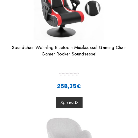
Soundchair Wohnling Bluetooth Musiksessel Gaming Chair
Gamer Rocker Soundsessel
R
a
258,35
€
t
e
d
0
Sprawdź
o
u
t
o
f
5