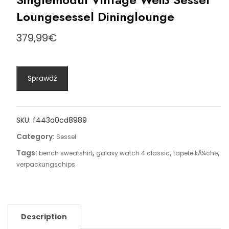
Loungesessel Dininglounge
379,99
€
Sprawdź
SKU:
f443a0cd8989
Category:
Sessel
Tags:
,
,
,
bench sweatshirt
galaxy watch 4 classic
tapete kÃ¼che
verpackungschips
Description