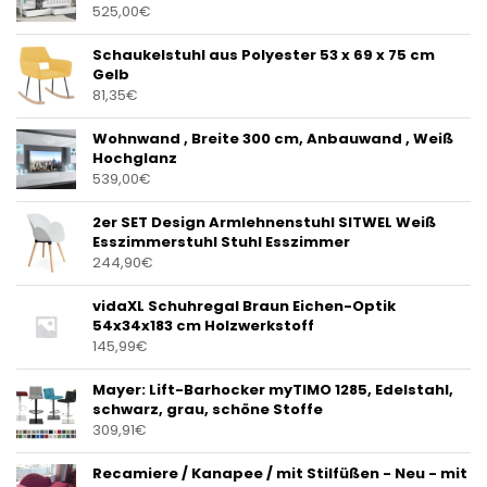
525,00
€
Schaukelstuhl aus Polyester 53 x 69 x 75 cm
Gelb
81,35
€
Wohnwand , Breite 300 cm, Anbauwand , Weiß
Hochglanz
539,00
€
2er SET Design Armlehnenstuhl SITWEL Weiß
Esszimmerstuhl Stuhl Esszimmer
244,90
€
vidaXL Schuhregal Braun Eichen-Optik
54x34x183 cm Holzwerkstoff
145,99
€
Mayer: Lift-Barhocker myTIMO 1285, Edelstahl,
schwarz, grau, schöne Stoffe
309,91
€
Recamiere / Kanapee / mit Stilfüßen - Neu - mit