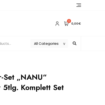
0
0,00€
r-Set „NANU“
5tlg. Komplett Set