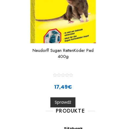
Neudorff Sugan RattenKöder Pad
400g
R
a
17,49
€
t
e
d
0
Sprawdź
o
u
t
PRODUKTE
o
f
5
Sitzbank