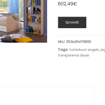
602,49
€
Sprawdź
SKU:
353a31d70600
Tags:
,
futterboot angeln
le
transparente bluse