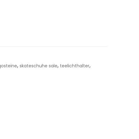
,
,
,
gosteine
skateschuhe sale
teelichthalter