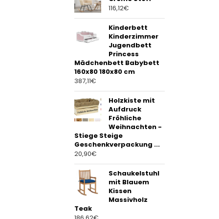
116,12
€
Kinderbett
Kinderzimmer
Jugendbett
Princess
Mädchenbett Babybett
160x80 180x80 cm
387,11
€
Holzkiste mit
Aufdruck
Fröhliche
Weihnachten -
Stiege Steige
Geschenkverpackung ...
20,90
€
Schaukelstuhl
mit Blauem
Kissen
Massivholz
Teak
186,62
€