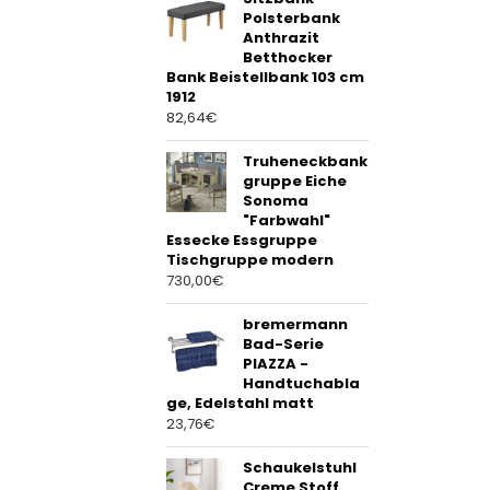
Polsterbank
Anthrazit
Betthocker
Bank Beistellbank 103 cm
1912
82,64
€
Truheneckbank
gruppe Eiche
Sonoma
"Farbwahl"
Essecke Essgruppe
Tischgruppe modern
730,00
€
bremermann
Bad-Serie
PIAZZA -
Handtuchabla
ge, Edelstahl matt
23,76
€
Schaukelstuhl
Creme Stoff