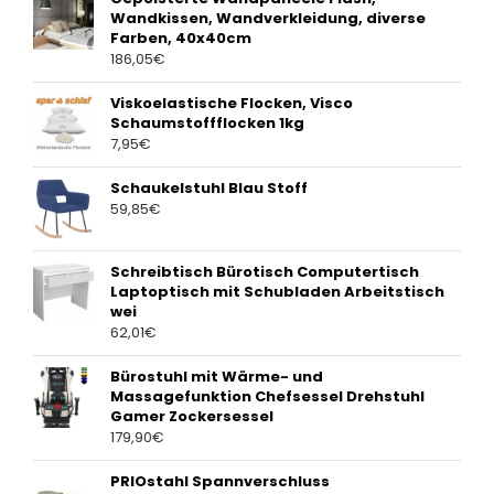
Wandkissen, Wandverkleidung, diverse
Farben, 40x40cm
186,05
€
Viskoelastische Flocken, Visco
Schaumstoffflocken 1kg
7,95
€
Schaukelstuhl Blau Stoff
59,85
€
Schreibtisch Bürotisch Computertisch
Laptoptisch mit Schubladen Arbeitstisch
wei
62,01
€
Bürostuhl mit Wärme- und
Massagefunktion Chefsessel Drehstuhl
Gamer Zockersessel
179,90
€
PRIOstahl Spannverschluss