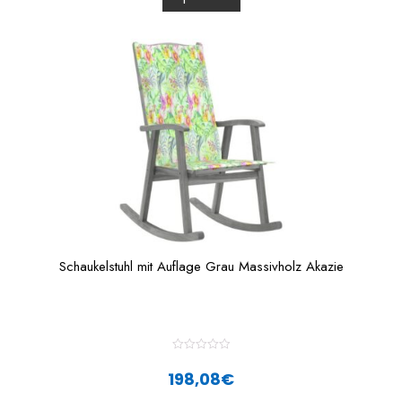
u
t
o
f
5
Schaukelstuhl mit Auflage Grau Massivholz Akazie
R
a
198,08
€
t
e