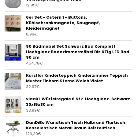
12,95
€
6er Set - Ostern 1 - Buttons,
Kühlschrankmagnete, Saugnapf,
Kleidermagnet
8,99
€
90 Badmöbel Set Schwarz Bad Komplett
Hochglanz Badezimmermöbel Bis 6Tlg LED Bad
90 cm
454,78
€
Kurzflor Kinderteppich Kinderzimmer Teppich
Muster Einhorn Sterne Weich Violet
32,97
€
vidaXL Würfelregale 6 Stk. Hochglanz-Schwarz
30x15x30 cm
33,99
€
DanDiBo Wandtisch Tisch Halbrund Flurtisch
Konsolentisch Metall Braun Beistelltisch
120,30
€