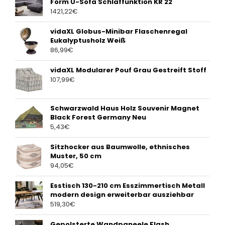
Form U-Sofa Schlaffunktion KR 22
1421,22
€
vidaXL Globus-Minibar Flaschenregal
Eukalyptusholz Weiß
86,99
€
vidaXL Modularer Pouf Grau Gestreift Stoff
107,99
€
Schwarzwald Haus Holz Souvenir Magnet
Black Forest Germany Neu
5,43
€
Sitzhocker aus Baumwolle, ethnisches
Muster, 50 cm
94,05
€
Esstisch 130-210 cm Esszimmertisch Metall
modern design erweiterbar ausziehbar
519,30
€
Gepolsterte Wandpaneele Flash,