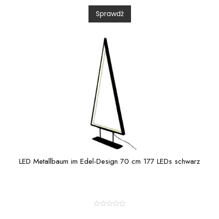
d
0
Sprawdź
o
u
t
o
f
5
LED Metallbaum im Edel-Design 70 cm 177 LEDs schwarz
R
a