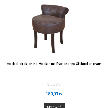
f
5
moebel direkt online Hocker mit Rückenlehne Sitzhocker braun
R
a
123,17
€
t
e
d
0
Sprawdź
o