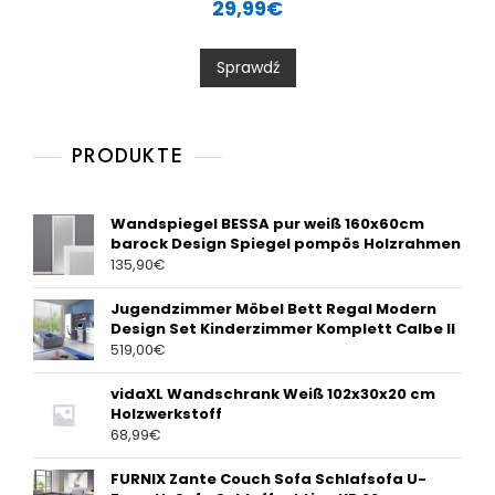
29,99
€
t
e
d
0
Sprawdź
o
u
t
o
f
5
PRODUKTE
Wandspiegel BESSA pur weiß 160x60cm
barock Design Spiegel pompös Holzrahmen
135,90
€
Jugendzimmer Möbel Bett Regal Modern
Design Set Kinderzimmer Komplett Calbe II
519,00
€
vidaXL Wandschrank Weiß 102x30x20 cm
Holzwerkstoff
68,99
€
FURNIX Zante Couch Sofa Schlafsofa U-