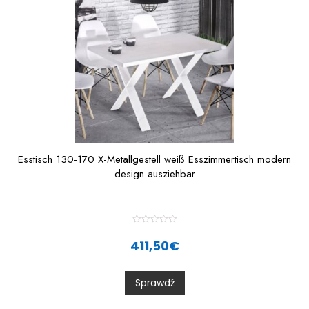
Esstisch 130-170 X-Metallgestell weiß Esszimmertisch modern
design ausziehbar
R
a
411,50
€
t
e
d
0
Sprawdź
o
u
t
o