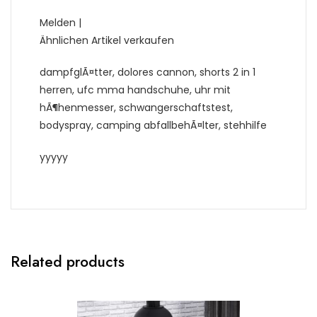
Melden |
Ähnlichen Artikel verkaufen
dampfglÃ¤tter, dolores cannon, shorts 2 in 1
herren, ufc mma handschuhe, uhr mit
hÃ¶henmesser, schwangerschaftstest,
bodyspray, camping abfallbehÃ¤lter, stehhilfe
yyyyy
Related products