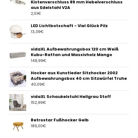
Kistenverschluss 89 mm Hebelverschluss
aus Edelstahl V2A
2,51
€
LED Lichtbotschaft - Viel Glück Pilz
13,39
€
vidaXL Aufbewahrungsbox 120 cm Weiß
Kubu-Rattan und Massivholz Mango
148,99
€
Hocker aus Kunstleder Sitzhocker 2002
Aufbewahrungsbox 40 cm Sitzwürfel Truhe
40,09
€
vidaXL Schaukelstuhl Hellgrau Stoff
152,99
€
Retrostar Fußhocker Gelb
189,00
€