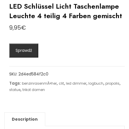
LED Schlüssel Licht Taschenlampe
Leuchte 4 teilig 4 Farben gemischt
9,95
€
Sprawdź
SKU:
2d4ed584f2c0
Tags:
,
,
,
,
,
benzinrasenmÃ¤her
clit
led dimmer
logbuch
propolis
,
statue
trikot damen
Description