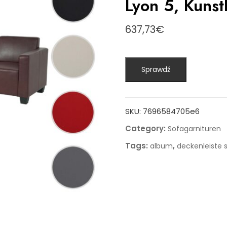
Lyon 5, Kunst
637,73
€
Sprawdź
SKU:
7696584705e6
Category:
Sofagarnituren
Tags:
,
album
deckenleiste 