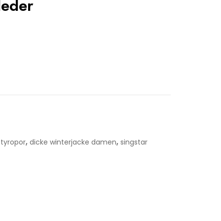
leder
,
,
styropor
dicke winterjacke damen
singstar