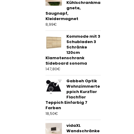
Kühlschrankma
gnete,
Saugnapf,
Kleidermagnet
8,99
€
Kommode mit 3
Schubladen 3
Schränke
120cm
Klamotenschrank
Sideboard sonoma
147,80
€
Gabbeh Optik
Wohnzimmerte
ppich Kurzflor
Flachflor
Teppich Einfarbig 7
Farben
18,50
€
vidaXL
Wandschränke