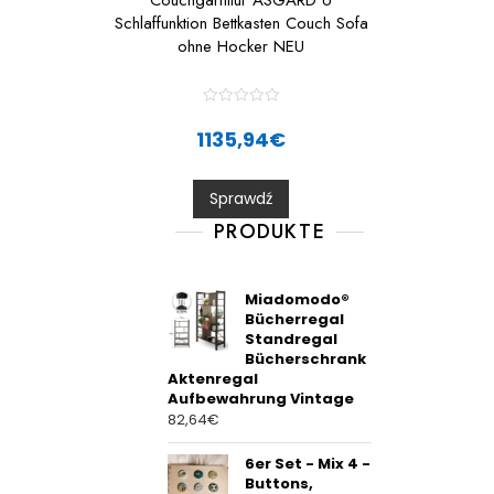
Couchgarnitur ASGARD U
Schlaffunktion Bettkasten Couch Sofa
ohne Hocker NEU
R
a
1135,94
€
t
e
d
0
Sprawdź
o
u
t
PRODUKTE
o
f
5
Miadomodo®
Bücherregal
Standregal
Bücherschrank
Aktenregal
Aufbewahrung Vintage
82,64
€
6er Set - Mix 4 -
Buttons,