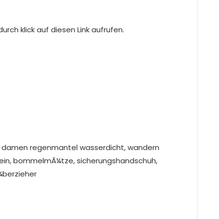
rch klick auf diesen Link aufrufen.
ose, damen regenmantel wasserdicht, wandern
ldschein, bommelmÃ¼tze, sicherungshandschuh,
¼berzieher