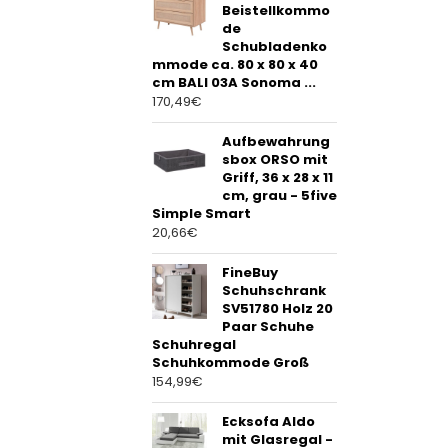
Beistellkommo
de
Schubladenko
mmode ca. 80 x 80 x 40
cm BALI 03A Sonoma ...
170,49
€
Aufbewahrung
sbox ORSO mit
Griff, 36 x 28 x 11
cm, grau - 5five
Simple Smart
20,66
€
FineBuy
Schuhschrank
SV51780 Holz 20
Paar Schuhe
Schuhregal
Schuhkommode Groß
154,99
€
Ecksofa Aldo
mit Glasregal -