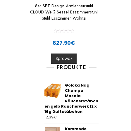
8er SET Design Armlehnenstuhl
CLOUD Weiß Sessel Esszimmerstuhl
Stuhl Esszimmer Wohnzi
R
a
827,90
€
t
e
d
0
Sprawdź
o
u
t
PRODUKTE
o
f
5
Goloka Nag
Champa
Masala
Räucherstäbch
en gelb Räucherwerk 12 x
16g Duftstäbchen
12,39
€
Kommode