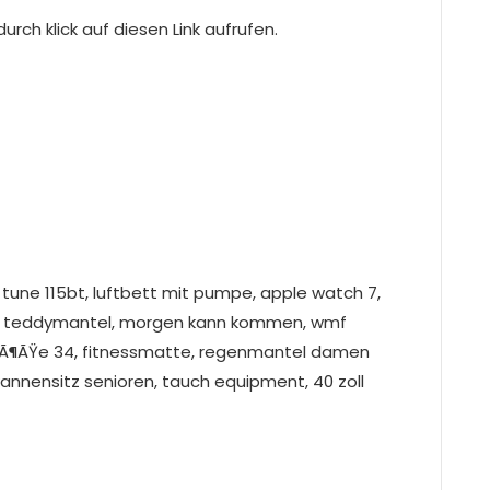
rch klick auf diesen Link aufrufen.
 tune 115bt, luftbett mit pumpe, apple watch 7,
r, teddymantel, morgen kann kommen, wmf
grÃ¶ÃŸe 34, fitnessmatte, regenmantel damen
nnensitz senioren, tauch equipment, 40 zoll