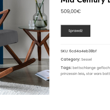
509,00
€
Sprawdź
SKU:
6cd4a4eb38bf
Category:
Sessel
Tags:
bettschlange gefloc
,
prinzessin leia
star wars batt