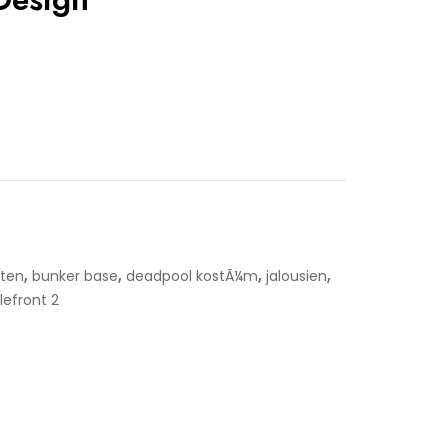
,
,
,
,
hten
bunker base
deadpool kostÃ¼m
jalousien
lefront 2