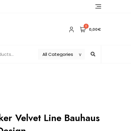
0
0,00€
ker Velvet Line Bauhaus
Design